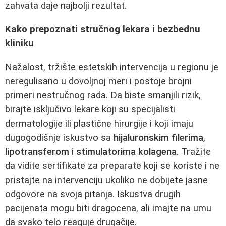
zahvata daje najbolji rezultat.
Kako prepoznati stručnog lekara i bezbednu
kliniku
Nažalost, tržište estetskih intervencija u regionu je
neregulisano u dovoljnoj meri i postoje brojni
primeri nestručnog rada. Da biste smanjili rizik,
birajte isključivo lekare koji su specijalisti
dermatologije ili plastične hirurgije i koji imaju
dugogodišnje iskustvo sa
hijaluronskim filerima
,
lipotransferom
i
stimulatorima kolagena
. Tražite
da vidite sertifikate za preparate koji se koriste i ne
pristajte na intervenciju ukoliko ne dobijete jasne
odgovore na svoja pitanja. Iskustva drugih
pacijenata mogu biti dragocena, ali imajte na umu
da svako telo reaguje drugačije.