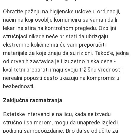
Obratite pažnju na higijenske uslove u ordinaciji,
način na koji osoblje komunicira sa vama i da li
lekar insistira na kontrolnom pregledu. Ozbiljni
stručnjaci nikada neće pristati da ubrizgaju
ekstremne količine niti će vam preporučiti
materijale za koje znaju da su rizični. Takođe, jedna
od crvenih zastavica je i izuzetno niska cena -
kvalitetni preparati imaju svoju tržišnu vrednost i
nerealni popusti često ukazuju na kompromis u
bezbednosti.
Zaključna razmatranja
Estetske intervencije na licu, kada se izvedu
stručno i sa merom, mogu da unaprede izgled i
podignu samopouzdanje. Bilo da se odlučite za