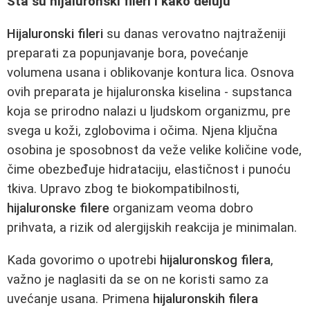
Šta su hijaluronski fileri i kako deluju
Hijaluronski fileri
su danas verovatno najtraženiji
preparati za popunjavanje bora, povećanje
volumena usana i oblikovanje kontura lica. Osnova
ovih preparata je hijaluronska kiselina - supstanca
koja se prirodno nalazi u ljudskom organizmu, pre
svega u koži, zglobovima i očima. Njena ključna
osobina je sposobnost da veže velike količine vode,
čime obezbeđuje hidrataciju, elastičnost i punoću
tkiva. Upravo zbog te biokompatibilnosti,
hijaluronske filere
organizam veoma dobro
prihvata, a rizik od alergijskih reakcija je minimalan.
Kada govorimo o upotrebi
hijaluronskog filera
,
važno je naglasiti da se on ne koristi samo za
uvećanje usana. Primena
hijaluronskih filera