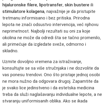
hijaluronske filere
,
lipotransfer
,
skin bustere
ili
stimulatore kolagena
, najvažnije je da pristupite
tretmanu informisano i bez pritiska. Prirodna
lepota ne znači odsustvo intervencija, već njihovu
neprimetnost. Najbolji rezultati su oni za koje
okolina ne može da odredi šta se tačno promenilo,
ali primećuje da izgledate sveže, odmorno i
skladno.
Uzmite dovoljno vremena za istraživanje,
konsultujte se sa više stručnjaka i ne dozvolite da
vas ponesu trendovi. Ono što pristaje jednoj osobi
ne mora nužno da odgovara drugoj. Zapamtite da
je svako lice jedinstveno i da estetska medicina
treba da služi naglašavanju individualne lepote, a ne
stvaranju uniformisanih oblika. Ako se ikada