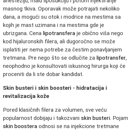
anesteziju, malu liposukciju i potom injektiranje
masnog tkiva. Oporavak može potrajati nekoliko
dana, a mogući su otok i modrice na mestima sa
kojih je mast uzimana i na mestima gde je
ubrizgana. Cena
lipotransfera
je obično viša nego
kod hijaluronskih filera, ali dugoročno se može
isplatiti jer nema potrebe za čestim ponavljanjem
tretmana. Pre nego što se odlučite za
lipotransfer
,
neophodno je konsultovati iskusnog hirurga koji će
proceniti da li ste dobar kandidat.
Skin busteri i skin boosteri - hidratacija i
revitalizacija kože
Pored klasičnih filera za volumen, sve veću
popularnost dobijaju i takozvani
skin busteri
. Pojam
skin boostera
odnosi se na injekcione tretmane