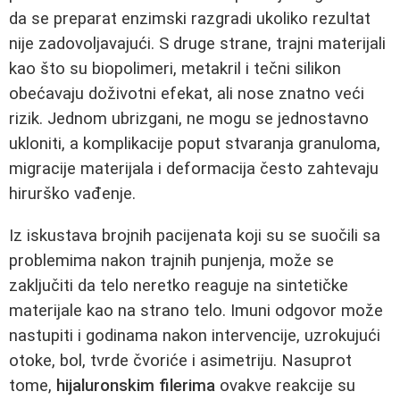
da se preparat enzimski razgradi ukoliko rezultat
nije zadovoljavajući. S druge strane, trajni materijali
kao što su biopolimeri, metakril i tečni silikon
obećavaju doživotni efekat, ali nose znatno veći
rizik. Jednom ubrizgani, ne mogu se jednostavno
ukloniti, a komplikacije poput stvaranja granuloma,
migracije materijala i deformacija često zahtevaju
hirurško vađenje.
Iz iskustava brojnih pacijenata koji su se suočili sa
problemima nakon trajnih punjenja, može se
zaključiti da telo neretko reaguje na sintetičke
materijale kao na strano telo. Imuni odgovor može
nastupiti i godinama nakon intervencije, uzrokujući
otoke, bol, tvrde čvoriće i asimetriju. Nasuprot
tome,
hijaluronskim filerima
ovakve reakcije su