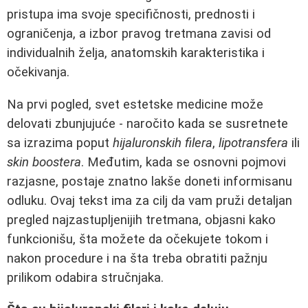
pristupa ima svoje specifičnosti, prednosti i
ograničenja, a izbor pravog tretmana zavisi od
individualnih želja, anatomskih karakteristika i
očekivanja.
Na prvi pogled, svet estetske medicine može
delovati zbunjujuće - naročito kada se susretnete
sa izrazima poput
hijaluronskih filera
,
lipotransfera
ili
skin boostera
. Međutim, kada se osnovni pojmovi
razjasne, postaje znatno lakše doneti informisanu
odluku. Ovaj tekst ima za cilj da vam pruži detaljan
pregled najzastupljenijih tretmana, objasni kako
funkcionišu, šta možete da očekujete tokom i
nakon procedure i na šta treba obratiti pažnju
prilikom odabira stručnjaka.