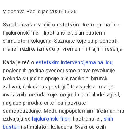
Vidosava Radijeljac
2026-06-30
Sveobuhvatan vodič o estetskim tretmanima lica:
hijaluronski fileri, lipotransfer, skin busteri i
stimulatori kolagena. Saznajte koje su prednosti,
mane i razlike između privremenih i trajnih rešenja.
Kada je reč o
estetskim intervencijama na licu
,
poslednjih godina svedoci smo prave revolucije.
Nekada su jedine opcije bile radikalni hirurški
zahvati, dok danas postoji čitav spektar manje
invazivnih metoda koje mogu da podmlade izgled,
naglase prirodne crte lica i povrate
samopouzdanje. Među najpopularnijim tretmanima
izdvajaju se
hijaluronski fileri
, lipotransfer,
skin
busteri
i stimulatori kolagena. Svaki od ovih