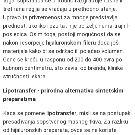
toga, supstanca se prirodno razgrađuje i usne ili
tretirana regija se vraćaju u prethodno stanje.
Upravo ta privremenost za mnoge predstavlja
prednost: ukoliko rezultat nije po želji, nema trajnih
posledica. Osim toga, postoji mogućnost da se
nakon resorpcije
hijaluronskom fileru
doda još
materijala kako bi se održao ili pojačao volumen.
Cene se kreću u rasponu od 200 do 400 evra po
kubnom centimetru, što zavisi od brenda, klinike i
stručnosti lekara.
Lipotransfer - prirodna alternativa sintetskim
preparatima
Kada se pomene
lipotransfer
, misli se na postupak
presađivanja sopstvenog masnog tkiva. Za razliku
od hijaluronskih preparata, ovde se ne koriste