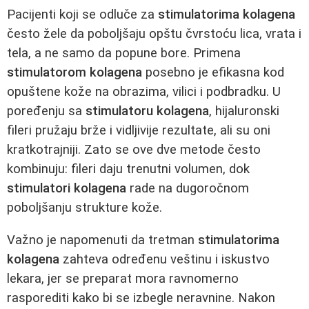
Pacijenti koji se odluče za
stimulatorima kolagena
često žele da poboljšaju opštu čvrstoću lica, vrata i
tela, a ne samo da popune bore. Primena
stimulatorom kolagena
posebno je efikasna kod
opuštene kože na obrazima, vilici i podbradku. U
poređenju sa
stimulatoru kolagena
, hijaluronski
fileri pružaju brže i vidljivije rezultate, ali su oni
kratkotrajniji. Zato se ove dve metode često
kombinuju: fileri daju trenutni volumen, dok
stimulatori kolagena
rade na dugoročnom
poboljšanju strukture kože.
Važno je napomenuti da tretman
stimulatorima
kolagena
zahteva određenu veštinu i iskustvo
lekara, jer se preparat mora ravnomerno
rasporediti kako bi se izbegle neravnine. Nakon