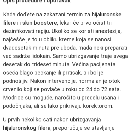
Opis procedure i oporavak
Kada dođete na zakazani termin za
hijaluronske
filere
ili
skin boostere
, lekar će prvo očistiti i
dezinfikovati regiju. Ukoliko se koristi anestezija,
najčešće je to u obliku kreme koja se nanosi
dvadesetak minuta pre uboda, mada neki preparati
već sadrže lidokain. Samo ubrizgavanje traje svega
desetak do trideset minuta. Većina pacijenata
oseća blago peckanje ili pritisak, ali bol je
podnošljiv. Nakon intervencije, normalan je otok i
crvenilo koji se povlače u roku od 24 do 72 sata.
Modrice su moguće, naročito u predelu usana i
podočnjaka, ali se lako prikrivaju korektorom.
U prvih nekoliko sati nakon ubrizgavanja
hijaluronskog filera
, preporučuje se stavljanje