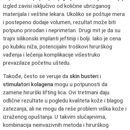
izgled zavisi isključivo od količine ubrizganog
materijala i veštine lekara. Ukoliko se poštuje mera
i postepeno dodaje volumen, rezultat može biti
potpuno prirodan i neprimetan. Drugi mit je da su
trajni silikonski implanti jeftiniji i bolji. Iako je cena
po kubiku niža, potencijalni troškovi hirurškog
vađenja i lečenja komplikacije višestruko
prevazilaze početnu uštedu.
Takođe, često se veruje da
skin busteri
i
stimulatori kolagena
mogu u potpunosti da
zamene hirurški lifting lica. Ovi tretmani daju
odlične rezultate u pogledu kvaliteta kože i blagog
zatezanja, ali ne mogu da reše problem viška kože i
izraženog opuštanja. U takvim slučajevima,
kombinacija neinvazivnih metoda i hirurškog