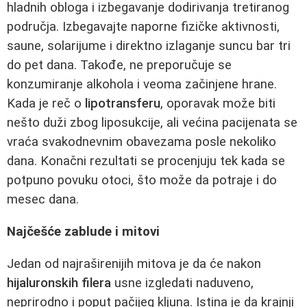
hladnih obloga i izbegavanje dodirivanja tretiranog
područja. Izbegavajte naporne fizičke aktivnosti,
saune, solarijume i direktno izlaganje suncu bar tri
do pet dana. Takođe, ne preporučuje se
konzumiranje alkohola i veoma začinjene hrane.
Kada je reč o
lipotransferu
, oporavak može biti
nešto duži zbog liposukcije, ali većina pacijenata se
vraća svakodnevnim obavezama posle nekoliko
dana. Konačni rezultati se procenjuju tek kada se
potpuno povuku otoci, što može da potraje i do
mesec dana.
Najčešće zablude i mitovi
Jedan od najraširenijih mitova je da će nakon
hijaluronskih filera
usne izgledati naduveno,
neprirodno i poput pačijeg kljuna. Istina je da krajnji