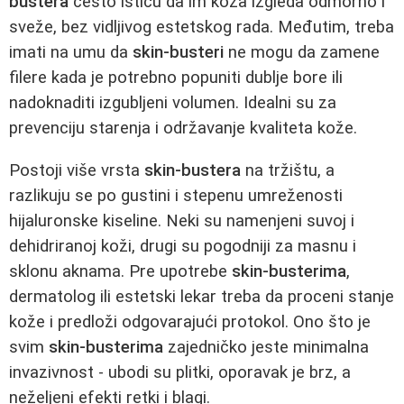
bustera
često ističu da im koža izgleda odmorno i
sveže, bez vidljivog estetskog rada. Međutim, treba
imati na umu da
skin-busteri
ne mogu da zamene
filere kada je potrebno popuniti dublje bore ili
nadoknaditi izgubljeni volumen. Idealni su za
prevenciju starenja i održavanje kvaliteta kože.
Postoji više vrsta
skin-bustera
na tržištu, a
razlikuju se po gustini i stepenu umreženosti
hijaluronske kiseline. Neki su namenjeni suvoj i
dehidriranoj koži, drugi su pogodniji za masnu i
sklonu aknama. Pre upotrebe
skin-busterima
,
dermatolog ili estetski lekar treba da proceni stanje
kože i predloži odgovarajući protokol. Ono što je
svim
skin-busterima
zajedničko jeste minimalna
invazivnost - ubodi su plitki, oporavak je brz, a
neželjeni efekti retki i blagi.