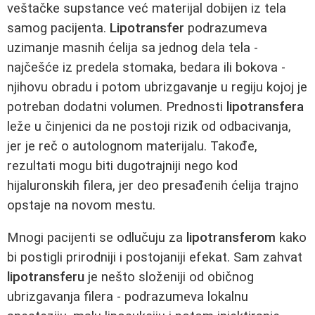
veštačke supstance već materijal dobijen iz tela
samog pacijenta.
Lipotransfer
podrazumeva
uzimanje masnih ćelija sa jednog dela tela -
najčešće iz predela stomaka, bedara ili bokova -
njihovu obradu i potom ubrizgavanje u regiju kojoj je
potreban dodatni volumen. Prednosti
lipotransfera
leže u činjenici da ne postoji rizik od odbacivanja,
jer je reč o autolognom materijalu. Takođe,
rezultati mogu biti dugotrajniji nego kod
hijaluronskih filera, jer deo presađenih ćelija trajno
opstaje na novom mestu.
Mnogi pacijenti se odlučuju za
lipotransferom
kako
bi postigli prirodniji i postojaniji efekat. Sam zahvat
lipotransferu
je nešto složeniji od običnog
ubrizgavanja filera - podrazumeva lokalnu