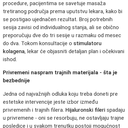
procedure, pacijentima se savetuje masaža
tretiranog područja prema uputstvu lekara, kako bi
se postigao ujednačen rezultat. Broj potrebnih
sesija zavisi od individualnog stanja, ali se obično
preporučuju dve do tri sesije u razmaku od mesec
do dva. Tokom konsultacije o
stimulatoru
kolagena
, lekar će objasniti detaljan plan i očekivani
ishod.
Privremeni naspram trajnih materijala - šta je
bezbednije
Jedna od najvažnijih odluka koju treba doneti pre
estetske intervencije jeste izbor između
privremenih i trajnih filera.
Hijaluronski fileri
spadaju
u privremene - oni se resorbuju, ne ostavljaju trajne
posledice i u svakom trenutku postoji mogućnost