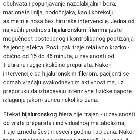
obuhvata i popunjavanje nazolabijalnih bora,
marioneta linija, podočnjaka, kao i korekciju
asimetrije nosa bez hirurške intervencije. Jedna od
najvećih prednosti
hijaluronskim filerima
jeste
mogućnost postepenog i kontrolisanog postizanja
željenog efekta. Postupak traje relativno kratko -
obično od 15 do 45 minuta, u zavisnosti od
tretirane regije i količine preparata. Nakon
intervencije sa
hijaluronskim filerom
, pacijenti se
odmah vraćaju svakodnevnim aktivnostima, uz
preporuku da izbegavaju intenzivne fizičke napore i
izlaganje jakom suncu nekoliko dana.
Efekat
hijaluronskog filera
nije trajan - u zavisnosti
od vrste preparata i individualnog metabolizma,
traje između šest meseci i godinu i po dana. Nakon