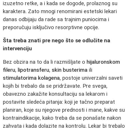
izuzetno retke, a i kada se dogode, prolaznog su
karaktera. Zato mnogi renomirani estetski lekari
danas odbijaju da rade sa trajnim puniocima i
preporučuju isključivo resorptivne opcije.
Šta treba znati pre nego što se odlučite na
intervenciju
Bez obzira na to da li razmišljate o
hijaluronskom
fileru
,
lipotransferu
,
skin busterima
ili
stimulatorima kolagena
, postoje univerzalni saveti
kojih bi trebalo da se pridržavate. Pre svega,
obavezno zakažite konsultaciju sa lekarom i
postavite sledeća pitanja: koji je tačno preparat
planiran, koje su njegove prednosti i mane, kakve su
kontraindikacije, kako treba da se ponašate nakon
zahvata i kada dolazite na kontrolu. Lekar bi trebalo