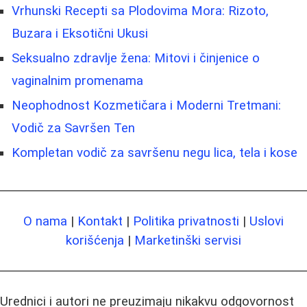
Vrhunski Recepti sa Plodovima Mora: Rizoto,
Buzara i Eksotični Ukusi
Seksualno zdravlje žena: Mitovi i činjenice o
vaginalnim promenama
Neophodnost Kozmetičara i Moderni Tretmani:
Vodič za Savršen Ten
Kompletan vodič za savršenu negu lica, tela i kose
O nama
|
Kontakt
|
Politika privatnosti
|
Uslovi
korišćenja
|
Marketinški servisi
Urednici i autori ne preuzimaju nikakvu odgovornost