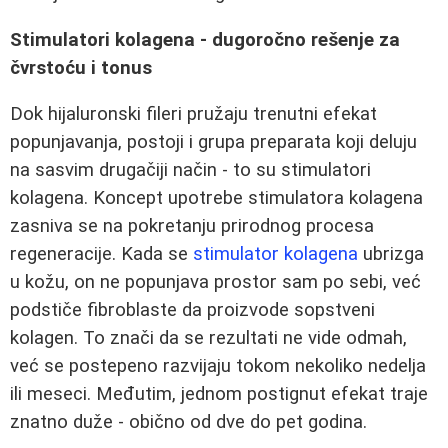
Stimulatori kolagena - dugoročno rešenje za
čvrstoću i tonus
Dok hijaluronski fileri pružaju trenutni efekat
popunjavanja, postoji i grupa preparata koji deluju
na sasvim drugačiji način - to su stimulatori
kolagena. Koncept upotrebe stimulatora kolagena
zasniva se na pokretanju prirodnog procesa
regeneracije. Kada se
stimulator kolagena
ubrizga
u kožu, on ne popunjava prostor sam po sebi, već
podstiče fibroblaste da proizvode sopstveni
kolagen. To znači da se rezultati ne vide odmah,
već se postepeno razvijaju tokom nekoliko nedelja
ili meseci. Međutim, jednom postignut efekat traje
znatno duže - obično od dve do pet godina.