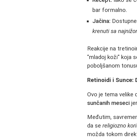
bar formalno.
Jačina:
Dostupne k
krenuti sa najniž
Reakcije na tretinoin
"mladoj koži" koja 
poboljšanom tonus
Retinoidi i Sunce: 
Ovo je tema velike 
sunčanih meseci
je
Međutim, savremeni 
da se
religiozno ko
možda tokom direktn