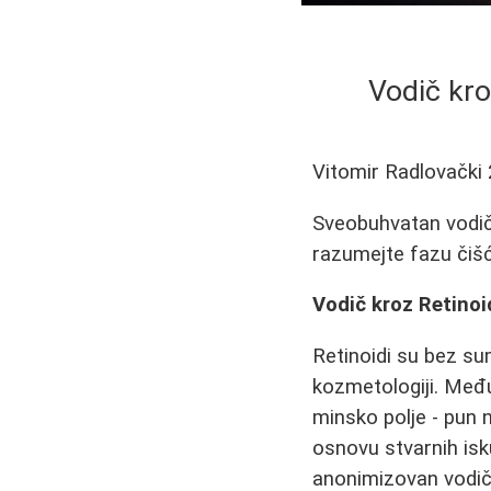
Vodič kro
Vitomir Radlovački
Sveobuhvatan vodič 
razumejte fazu čišć
Vodič kroz Retinoi
Retinoidi su bez sum
kozmetologiji. Među
minsko polje - pun n
osnovu stvarnih isk
anonimizovan vodič 