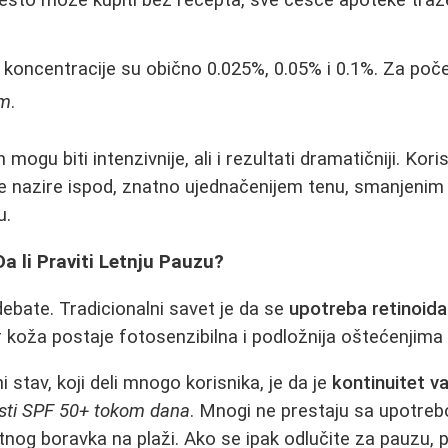
oncentracije su obično 0.025%, 0.05% i 0.1%. Za poč
om
.
 mogu biti intenzivnije, ali i rezultati dramatičniji. Kori
se nazire ispod, znatno ujednačenijem tenu, smanjenim 
u.
Da li Praviti Letnju Pauzu?
debate. Tradicionalni savet je da se
upotreba retinoida
r koža postaje fotosenzibilna i podložnija oštećenjima
stav, koji deli mnogo korisnika, je da je
kontinuitet va
risti SPF 50+ tokom dana
. Mnogi ne prestaju sa upotrebo
og boravka na plaži. Ako se ipak odlučite za pauzu, 