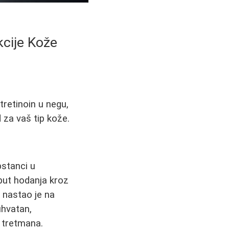
kcije Kože
tretinoin u negu,
 za vaš tip kože.
pstanci u
put hodanja kroz
k nastao je na
uhvatan,
 tretmana.