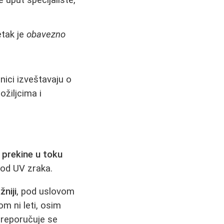
etak je
obavezno
snici izveštavaju o
ožiljcima i
 prekine u toku
 od UV zraka.
žniji
, pod uslovom
m ni leti, osim
preporučuje se