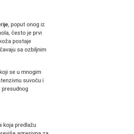
rije
, poput onog iz
ola, često je prvi
 koža postaje
čavaju sa ozbiljnim
 koji se u mnogim
intenzivnu suvoću i
 od presudnog
 koja predlažu
reviše agresivna za