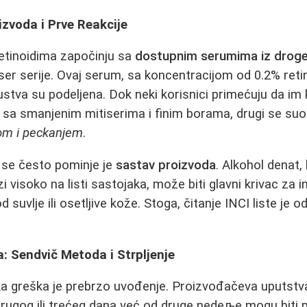
izvoda i Prve Reakcije
retinoidima započinju sa
dostupnim serumima iz droge
aser serije. Ovaj serum, sa koncentracijom od 0.2% retin
ustva su podeljena. Dok neki korisnici primećuju da im
", sa smanjenim mitiserima i finim borama, drugi se suo
lom i peckanjem
.
i se često pominje je
sastav proizvoda
. Alkohol denat,
 visoko na listi sastojaka, može biti glavni krivac za 
d suvlje ili osetljive kože. Stoga, čitanje INCI liste je
: Sendvič Metoda i Strpljenje
a greška je prebrzo uvođenje. Proizvođačeva uputstva
rugog ili trećeg dana već od druge nedeље mogu biti p