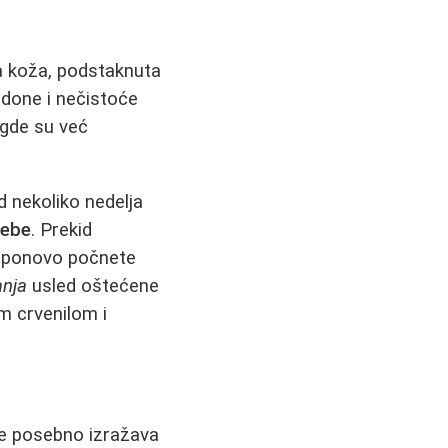
da koža, podstaknuta
done i nečistoće
 gde su već
d nekoliko nedelja
rebe
. Prekid
ga ponovo počnete
anja
usled oštećene
m crvenilom i
 se posebno izražava