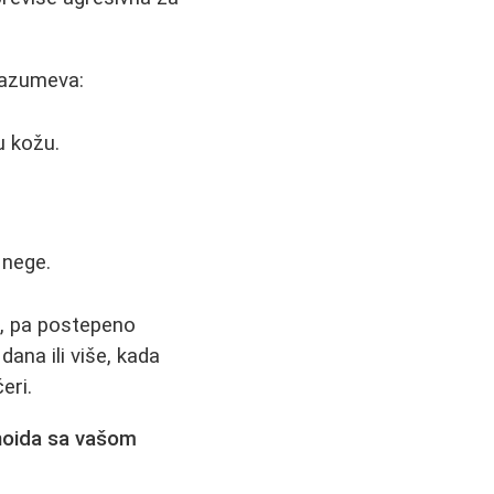
razumeva:
u kožu.
 nege.
е
, pa postepeno
ana ili više, kada
eri.
inoida sa vašom