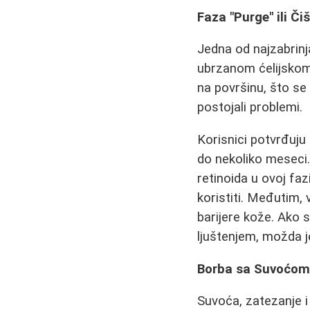
Faza "Purge" ili Či
Jedna od najzabrinja
ubrzanom ćelijskom
na površinu, što se
postojali problemi.
Korisnici potvrđuju
do nekoliko meseci. 
retinoida u ovoj fa
koristiti. Međutim, 
barijere kože. Ako 
ljuštenjem, možda je
Borba sa Suvoćom 
Suvoća, zatezanje i