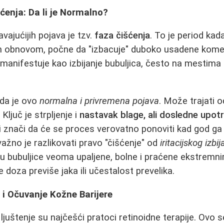
šćenja: Da li je Normalno?
vajućijih pojava je tzv.
faza čišćenja
. To je period ka
 obnovom, počne da "izbacuje" duboko usadene kome
 manifestuje kao izbijanje bubuljica, često na mestima
 da je ovo
normalna i privremena pojava
. Može trajati o
Ključ je strpljenje i
nastavak blage, ali dosledne upot
zi znači da će se proces verovatno ponoviti kad god 
važno je razlikovati pravo "čišćenje" od
iritacijskog izbij
su bubuljice veoma upaljene, bolne i praćene ekstremni
 doza previše jaka ili učestalost prevelika.
i Očuvanje Kožne Barijere
 ljuštenje su najčešći pratoci retinoidne terapije. Ovo