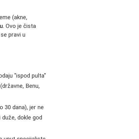
bleme (akne,
nu
. Ovo je čista
 se pravi u
odaju "ispod pulta"
 (državne, Benu,
 30 dana), jer ne
i duže, dokle god
uput specijaliste,