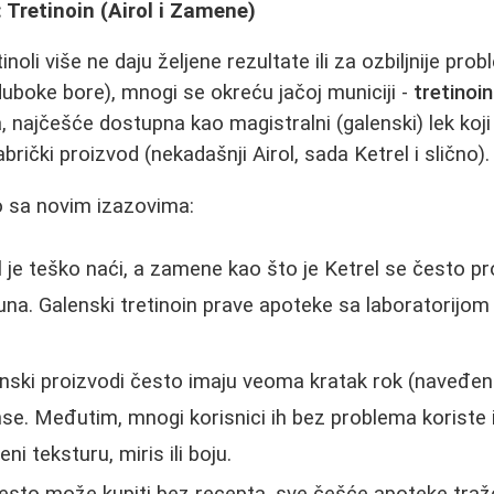
Tretinoin (Airol i Zamene)
noli više ne daju željene rezultate ili za ozbiljnije pro
duboke bore), mnogi se okreću jačoj municiji -
tretinoi
a, najčešće dostupna kao magistralni (galenski) lek koji
brički proizvod (nekadašnji Airol, sada Ketrel i slično).
 sa novim izazovima:
 je teško naći, a zamene kao što je Ketrel se često pr
una. Galenski tretinoin prave apoteke sa laboratorijom
nski proizvodi često imaju veoma kratak rok (naveđeno
e. Međutim, mnogi korisnici ih bez problema koriste 
i teksturu, miris ili boju.
esto može kupiti bez recepta, sve češće apoteke traže 