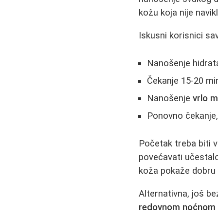
kožu koja nije navikl
Iskusni korisnici s
Nanošenje hidrat
Čekanje 15-20 min
Nanošenje
vrlo m
Ponovno čekanje, 
Početak treba biti 
povećavati učestalo
koža pokaže dobru t
Alternativna, još b
redovnom noćnom