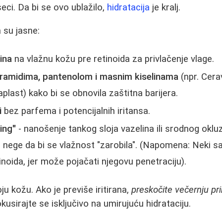
eci. Da bi se ovo ublažilo,
hidratacija
je kralj.
 su jasne:
ina
na vlažnu kožu pre retinoida za privlačenje vlage.
ramidima, pantenolom i masnim kiselinama
(npr. Cera
last) kako bi se obnovila zaštitna barijera.
i
bez parfema i potencijalnih iritansa.
ing"
- nanošenje tankog sloja vazelina ili srodnog okl
 nege da bi se vlažnost "zarobila". (Napomena: Neki s
inoida, jer može pojačati njegovu penetraciju).
ju kožu. Ako je previše iritirana,
preskočite večernju pr
okusirajte se isključivo na umirujuću hidrataciju.