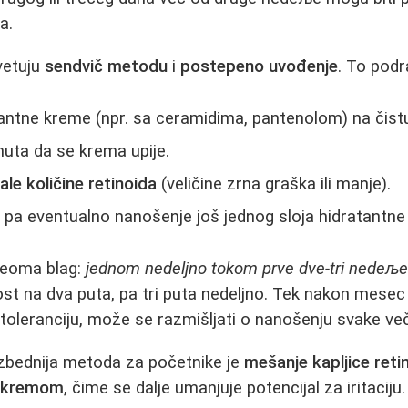
a.
avetuju
sendvič metodu
i
postepeno uvođenje
. To pod
antne kreme (npr. sa ceramidima, pantenolom) na čist
uta da se krema upije.
ale količine retinoida
(veličine zrna graška ili manje).
pa eventualno nanošenje još jednog sloja hidratantne
veoma blag:
jednom nedeljno tokom prve dve-tri nedeљ
st na dva puta, pa tri puta nedeljno. Tek nakon mesec d
oleranciju, može se razmišljati o nanošenju svake več
ezbednija metoda za početnike je
mešanje kapljice ret
 kremom
, čime se dalje umanjuje potencijal za iritaciju.