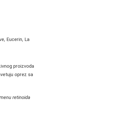
ve, Eucerin, La
uzivnog proizvoda
avetuju oprez sa
imenu retinoida