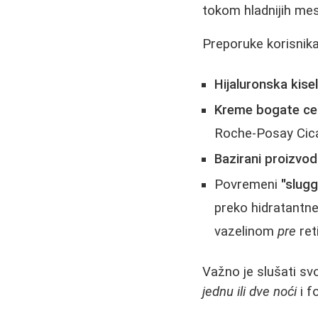
tokom hladnijih mes
Preporuke korisnika
Hijaluronska kisel
Kreme bogate ce
Roche-Posay Cicap
Bazirani proizvod
Povremeni
"slugg
preko hidratantne
vazelinom
pre
ret
Važno je slušati svo
jednu ili dve noći
i f