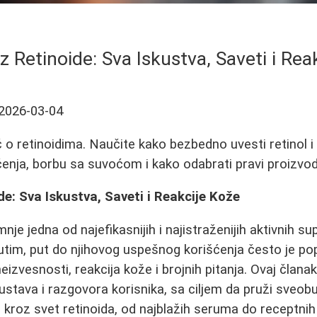
z Retinoide: Sva Iskustva, Saveti i Rea
2026-03-04
o retinoidima. Naučite kako bezbedno uvesti retinol i 
enja, borbu sa suvoćom i kako odabrati pravi proizvod
de: Sva Iskustva, Saveti i Reakcije Kože
nje jedna od najefikasnijih i najistraženijih aktivnih su
tim, put do njihovog uspešnog korišćenja često je po
eizvesnosti, reakcija kože i brojnih pitanja. Ovaj člana
ustava i razgovora korisnika, sa ciljem da pruži sveob
kroz svet retinoida, od najblažih serumа do receptnih