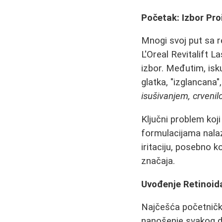
Početak: Izbor Pro
Mnogi svoj put sa 
L'Oreal Revitalift L
izbor. Međutim, isk
glatka, "izglancana
isušivanjem, crveni
Ključni problem koj
formulacijama nalazi
iritaciju, posebno ko
značaja.
Uvođenje Retinoida
Najčešća početničk
nanošenje svakog d