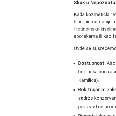
Skok u Nepoznato: 
Kada kozmetički reti
hiperpigmentacije, 
tretinoinska kiselin
apotekama ili kao fa
Ovde se susrećemo
Dostupnost:
Airol
bez fiskalnog rač
Kamilica).
Rok trajanja:
Gale
sadrže konzervans
proizvod ne promen
Recept:
Iako se č