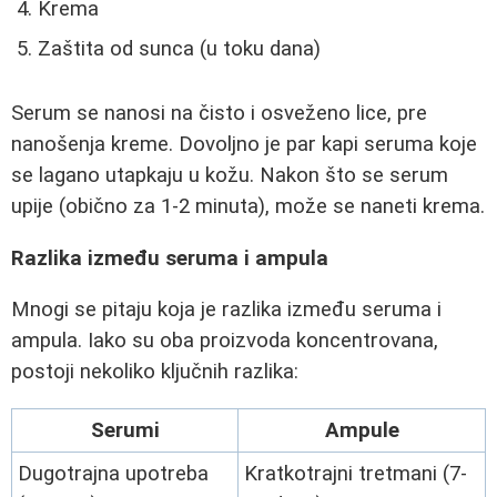
Krema
Zaštita od sunca (u toku dana)
Serum se nanosi na čisto i osveženo lice, pre
nanošenja kreme. Dovoljno je par kapi seruma koje
se lagano utapkaju u kožu. Nakon što se serum
upije (obično za 1-2 minuta), može se naneti krema.
Razlika između seruma i ampula
Mnogi se pitaju koja je razlika između seruma i
ampula. Iako su oba proizvoda koncentrovana,
postoji nekoliko ključnih razlika:
Serumi
Ampule
Dugotrajna upotreba
Kratkotrajni tretmani (7-