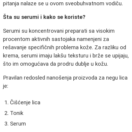
pitanja nalaze se u ovom sveobuhvatnom vodiču.
Šta su serumi i kako se koriste?
Serumi su koncentrovani preparati sa visokim
procentom aktivnih sastojaka namenjeni za
rešavanje specifičnih problema kože. Za razliku od
krema, serumi imaju lakšu teksturu i brže se upijaju,
što im omogućava da prodru dublje u kožu.
Pravilan redosled nanošenja proizvoda za negu lica
je:
Čišćenje lica
Tonik
Serum