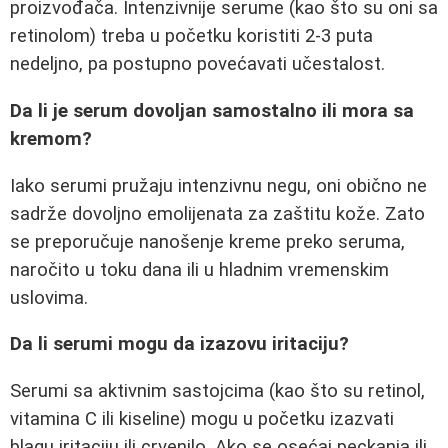
proizvođača. Intenzivnije serume (kao što su oni sa
retinolom) treba u početku koristiti 2-3 puta
nedeljno, pa postupno povećavati učestalost.
Da li je serum dovoljan samostalno ili mora sa
kremom?
Iako serumi pružaju intenzivnu negu, oni obično ne
sadrže dovoljno emolijenata za zaštitu kože. Zato
se preporučuje nanošenje kreme preko seruma,
naročito u toku dana ili u hladnim vremenskim
uslovima.
Da li serumi mogu da izazovu iritaciju?
Serumi sa aktivnim sastojcima (kao što su retinol,
vitamina C ili kiseline) mogu u početku izazvati
blagu iritaciju ili crvenilo. Ako se osećaj peckanja ili