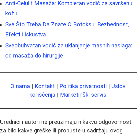
Anti-Celulit Masaža: Kompletan vodič za savršenu
kožu
Sve Što Treba Da Znate O Botoksu: Bezbednost,
Efekti i Iskustva
Sveobuhvatan vodič za uklanjanje masnih naslaga:
od masaža do hirurgije
O nama
|
Kontakt
|
Politika privatnosti
|
Uslovi
korišćenja
|
Marketinški servisi
Urednici i autori ne preuzimaju nikakvu odgovornost
za bilo kakve greške ili propuste u sadržaju ovog