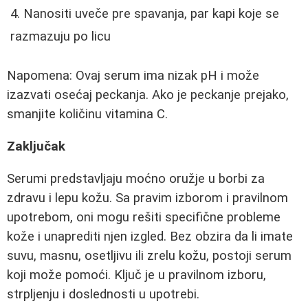
Nanositi uveče pre spavanja, par kapi koje se
razmazuju po licu
Napomena: Ovaj serum ima nizak pH i može
izazvati osećaj peckanja. Ako je peckanje prejako,
smanjite količinu vitamina C.
Zaključak
Serumi predstavljaju moćno oružje u borbi za
zdravu i lepu kožu. Sa pravim izborom i pravilnom
upotrebom, oni mogu rešiti specifične probleme
kože i unaprediti njen izgled. Bez obzira da li imate
suvu, masnu, osetljivu ili zrelu kožu, postoji serum
koji može pomoći. Ključ je u pravilnom izboru,
strpljenju i doslednosti u upotrebi.