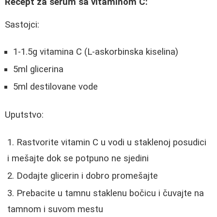
Recept za serum sa vitaminom C:
Sastojci:
1-1.5g vitamina C (L-askorbinska kiselina)
5ml glicerina
5ml destilovane vode
Uputstvo:
Rastvorite vitamin C u vodi u staklenoj posudici
i mešajte dok se potpuno ne sjedini
Dodajte glicerin i dobro promešajte
Prebacite u tamnu staklenu bočicu i čuvajte na
tamnom i suvom mestu