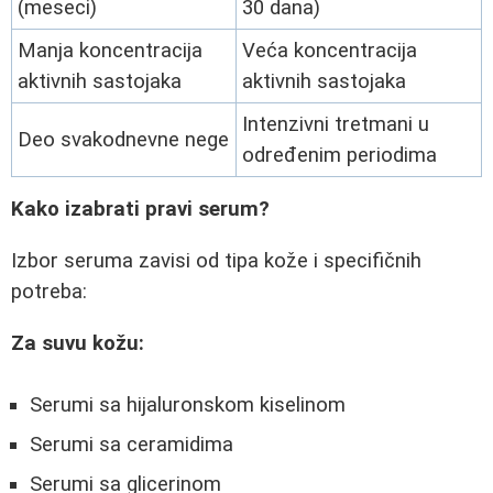
(meseci)
30 dana)
Manja koncentracija
Veća koncentracija
aktivnih sastojaka
aktivnih sastojaka
Intenzivni tretmani u
Deo svakodnevne nege
određenim periodima
Kako izabrati pravi serum?
Izbor seruma zavisi od tipa kože i specifičnih
potreba:
Za suvu kožu:
Serumi sa hijaluronskom kiselinom
Serumi sa ceramidima
Serumi sa glicerinom