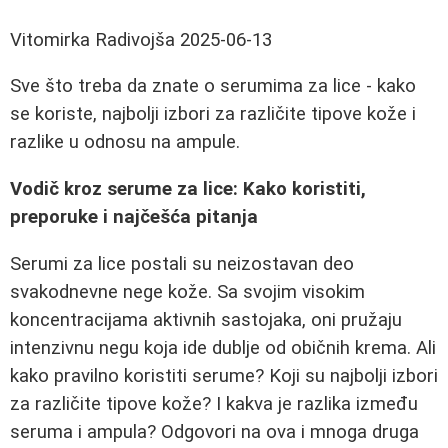
Vitomirka Radivojša
2025-06-13
Sve što treba da znate o serumima za lice - kako
se koriste, najbolji izbori za različite tipove kože i
razlike u odnosu na ampule.
Vodič kroz serume za lice: Kako koristiti,
preporuke i najčešća pitanja
Serumi za lice postali su neizostavan deo
svakodnevne nege kože. Sa svojim visokim
koncentracijama aktivnih sastojaka, oni pružaju
intenzivnu negu koja ide dublje od običnih krema. Ali
kako pravilno koristiti serume? Koji su najbolji izbori
za različite tipove kože? I kakva je razlika između
seruma i ampula? Odgovori na ova i mnoga druga