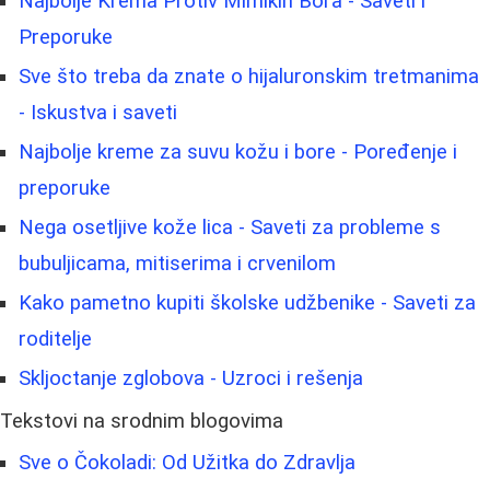
Najbolje Krema Protiv Mimikih Bora - Saveti i
Preporuke
Sve što treba da znate o hijaluronskim tretmanima
- Iskustva i saveti
Najbolje kreme za suvu kožu i bore - Poređenje i
preporuke
Nega osetljive kože lica - Saveti za probleme s
bubuljicama, mitiserima i crvenilom
Kako pametno kupiti školske udžbenike - Saveti za
roditelje
Skljoctanje zglobova - Uzroci i rešenja
Tekstovi na srodnim blogovima
Sve o Čokoladi: Od Užitka do Zdravlja