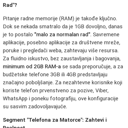
Rad"?
Pitanje radne memorije (RAM) je takođe ključno.
Dok se nekada smatralo da je 1GB dovoljno, danas
je to postalo
"malo za normalan rad"
. Savremene
aplikacije, posebno aplikacije za društvene mreže,
poruke i pregledači weba, zahtevaju više resursa.
Za fluidno iskustvo, bez zaustavljanja i bagovanja,
minimum od 2GB RAM-a
se sada preporučuje, a za
budžetske telefone 3GB ili 4GB predstavljaju
značajno poboljšanje. Za nezahtevne korisnike koji
koriste telefon prvenstveno za pozive, Viber,
WhatsApp i poneku fotografiju, ove konfiguracije
su sasvim zadovoljavajuće.
Segment "Telefona za Matorce": Zahtevi i
Realnost