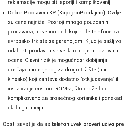
reklamacije mogu biti sporiji i komplikovaniji.
Online Prodavci i KP (KupujemProdajem):
Ovdje
su cene najniže. Postoji mnogo pouzdanih
prodavaca, posebno onih koji nude telefone za
evropsko tržište sa garancijom. Ključ je pažljivo
odabrati prodavca sa velikim brojem pozitivnih
ocena. Glavni rizik je mogućnost dobijanja
uređaja namenjenog za drugo tržište (npr.
kinesko) koji zahteva dodatno "otključavanje" ili
instaliranje custom ROM-a, što može biti
komplikovano za prosečnog korisnika i ponekad
ukida garanciju.
Opšti savet je da se
telefon uvek proveri uživo pre