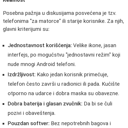
Posebna pažnja u diskusijama posvećena je tzv.
telefonima "za matorce" ili starije korisnike. Za njih,
glavni kriterijumi su:
Jednostavnost korišćenja:
Velike ikone, jasan
interfejs, po mogućstvu "jednostavni režim" koji
nude mnogi Android telefoni.
Izdržljivost:
Kako jedan korisnik primećuje,
telefon često završi u radionici ili pada. Kućište
otporno na udarce i dobra maska su obavezne.
Dobra baterija i glasan zvučnik:
Da bi se čuli
pozivi i obaveštenja.
Pouzdan softver:
Bez nepotrebnih bagova i