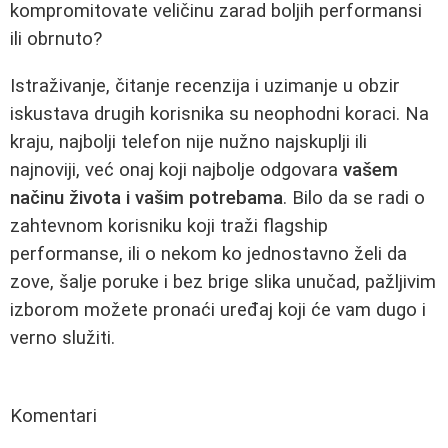
kompromitovate veličinu zarad boljih performansi
ili obrnuto?
Istraživanje, čitanje recenzija i uzimanje u obzir
iskustava drugih korisnika su neophodni koraci. Na
kraju, najbolji telefon nije nužno najskuplji ili
najnoviji, već onaj koji najbolje odgovara
vašem
načinu života i vašim potrebama
. Bilo da se radi o
zahtevnom korisniku koji traži flagship
performanse, ili o nekom ko jednostavno želi da
zove, šalje poruke i bez brige slika unučad, pažljivim
izborom možete pronaći uređaj koji će vam dugo i
verno služiti.
Komentari