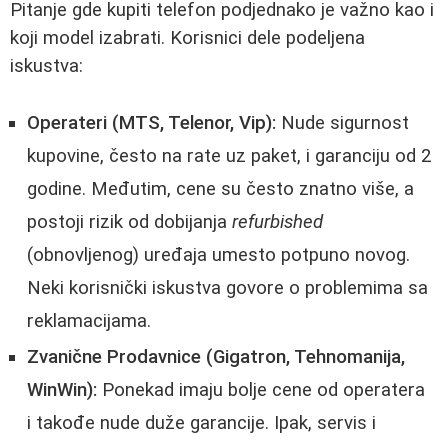
Pitanje gde kupiti telefon podjednako je važno kao i
koji model izabrati. Korisnici dele podeljena
iskustva:
Operateri (MTS, Telenor, Vip):
Nude sigurnost
kupovine, često na rate uz paket, i garanciju od 2
godine. Međutim, cene su često znatno više, a
postoji rizik od dobijanja
refurbished
(obnovljenog) uređaja umesto potpuno novog.
Neki korisnički iskustva govore o problemima sa
reklamacijama.
Zvanične Prodavnice (Gigatron, Tehnomanija,
WinWin):
Ponekad imaju bolje cene od operatera
i takođe nude duže garancije. Ipak, servis i