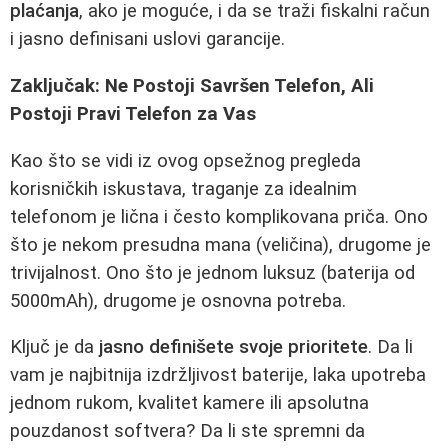
plaćanja
, ako je moguće, i da se traži fiskalni račun
i jasno definisani uslovi garancije.
Zaključak: Ne Postoji Savršen Telefon, Ali
Postoji Pravi Telefon za Vas
Kao što se vidi iz ovog opsežnog pregleda
korisničkih iskustava, traganje za idealnim
telefonom je lična i često komplikovana priča. Ono
što je nekom presudna mana (veličina), drugome je
trivijalnost. Ono što je jednom luksuz (baterija od
5000mAh), drugome je osnovna potreba.
Ključ je da
jasno definišete svoje prioritete
. Da li
vam je najbitnija izdržljivost baterije, laka upotreba
jednom rukom, kvalitet kamere ili apsolutna
pouzdanost softvera? Da li ste spremni da