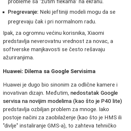
probleme sa "žutim flekama" na ekranu.
Pregrevanje:
Neki jeftiniji modeli mogu da se
pregrevaju čak i pri normalnom radu.
Ipak, za ogromnu većinu korisnika, Xiaomi
predstavlja neverovatnu vrednost za novac, a
softverske manjkavosti se često rešavaju
ažuriranjima.
Huawei: Dilema sa Google Servisima
Huawei je dugo bio sinonim za odlične kamere i
inovativan dizajn. Međutim,
nedostatak Google
servisa na novijim modelima (kao što je P40 lite)
predstavlja ozbiljan problem za mnoge. Iako
postoje načini za zaobilaženje (kao što je HMS ili
"divlje" instaliranje GMS-a), to zahteva tehničko