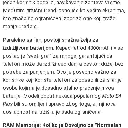
jedan korisnik podelio, navikavanje zahteva vreme.
Međutim, tržišni trend jasno ide ka većim ekranima,
što značajno ograničava izbor za one koji traže
manje uređaje.
Paralelno sa tim, postoji snažna želja za
izdržljivom baterijom
. Kapacitet od 4000mAh i više
postao je "sveti gral" za mnoge, garantujući da
telefon može da izdrži ceo dan, a često i duže, bez
potrebe za punjenjem. Ovo je posebno važno za
korisnike koji koriste telefon za posao ili za starije
osobe kojima je dosadno stalno praćenje nivoa
baterije. Modeli poput nekada popularnog
Moto E4
Plus
bili su omiljeni upravo zbog toga, ali njihova
dostupnost na tržištu je sada ograničena.
RAM Memorija: Koliko je Dovoljno za "Normalan