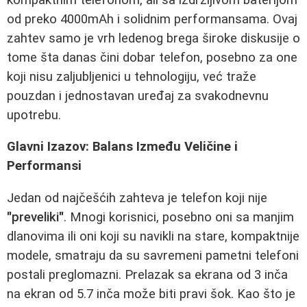
od preko 4000mAh i solidnim performansama. Ovaj
zahtev samo je vrh ledenog brega široke diskusije o
tome šta danas čini dobar telefon, posebno za one
koji nisu zaljubljenici u tehnologiju, već traže
pouzdan i jednostavan uređaj za svakodnevnu
upotrebu.
Glavni Izazov: Balans Između Veličine i
Performansi
Jedan od najčešćih zahteva je telefon koji nije
"preveliki"
. Mnogi korisnici, posebno oni sa manjim
dlanovima ili oni koji su navikli na stare, kompaktnije
modele, smatraju da su savremeni pametni telefoni
postali preglomazni. Prelazak sa ekrana od 3 inča
na ekran od 5.7 inča može biti pravi šok. Kao što je