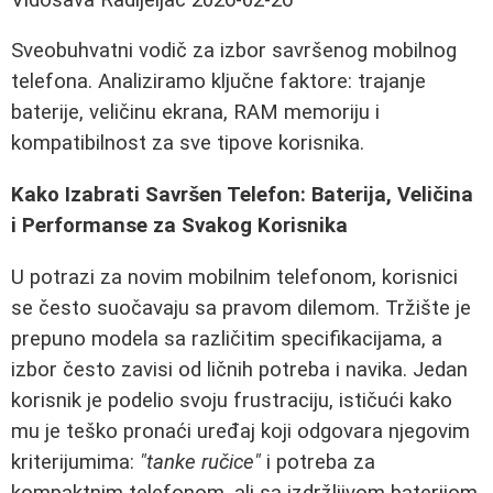
Sveobuhvatni vodič za izbor savršenog mobilnog
telefona. Analiziramo ključne faktore: trajanje
baterije, veličinu ekrana, RAM memoriju i
kompatibilnost za sve tipove korisnika.
Kako Izabrati Savršen Telefon: Baterija, Veličina
i Performanse za Svakog Korisnika
U potrazi za novim mobilnim telefonom, korisnici
se često suočavaju sa pravom dilemom. Tržište je
prepuno modela sa različitim specifikacijama, a
izbor često zavisi od ličnih potreba i navika. Jedan
korisnik je podelio svoju frustraciju, ističući kako
mu je teško pronaći uređaj koji odgovara njegovim
kriterijumima:
"tanke ručice"
i potreba za
kompaktnim telefonom, ali sa izdržljivom baterijom