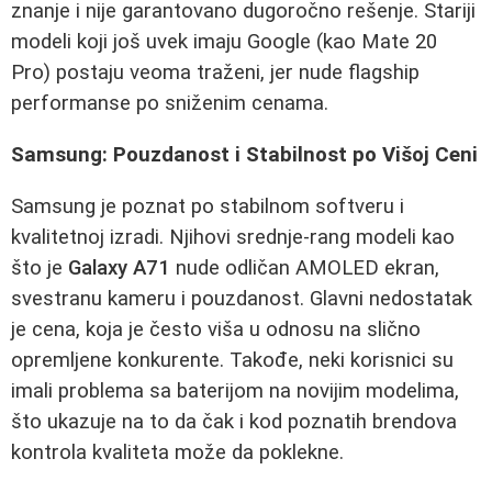
znanje i nije garantovano dugoročno rešenje. Stariji
modeli koji još uvek imaju Google (kao Mate 20
Pro) postaju veoma traženi, jer nude flagship
performanse po sniženim cenama.
Samsung: Pouzdanost i Stabilnost po Višoj Ceni
Samsung je poznat po stabilnom softveru i
kvalitetnoj izradi. Njihovi srednje-rang modeli kao
što je
Galaxy A71
nude odličan AMOLED ekran,
svestranu kameru i pouzdanost. Glavni nedostatak
je cena, koja je često viša u odnosu na slično
opremljene konkurente. Takođe, neki korisnici su
imali problema sa baterijom na novijim modelima,
što ukazuje na to da čak i kod poznatih brendova
kontrola kvaliteta može da poklekne.