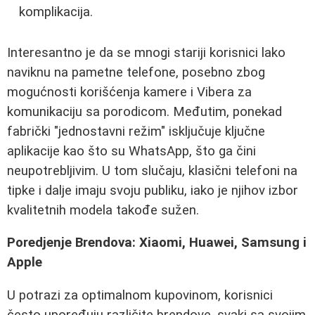
komplikacija.
Interesantno je da se mnogi stariji korisnici lako
naviknu na pametne telefone, posebno zbog
mogućnosti korišćenja kamere i Vibera za
komunikaciju sa porodicom. Međutim, ponekad
fabrički "jednostavni režim" isključuje ključne
aplikacije kao što su WhatsApp, što ga čini
neupotrebljivim. U tom slučaju, klasični telefoni na
tipke i dalje imaju svoju publiku, iako je njihov izbor
kvalitetnih modela takođe sužen.
Poredjenje Brendova: Xiaomi, Huawei, Samsung i
Apple
U potrazi za optimalnom kupovinom, korisnici
često upoređuju različite brendove, svaki sa svojim