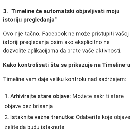
3. "Timeline će automatski objavljivati moju
istoriju pregledanja"
Ovo nije tačno. Facebook ne može pristupiti vašoj
istoriji pregledanja osim ako eksplicitno ne
dozvolite aplikacijama da prate vaše aktivnosti.
Kako kontrolisati šta se prikazuje na Timeline-u
Timeline vam daje veliku kontrolu nad sadržajem:
Arhivirajte stare objave:
Možete sakriti stare
objave bez brisanja
Istaknite važne trenutke:
Odaberite koje objave
želite da budu istaknute