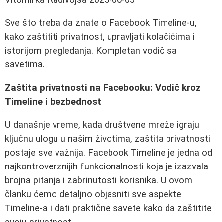
Sve što treba da znate o Facebook Timeline-u,
kako zaštititi privatnost, upravljati kolačićima i
istorijom pregledanja. Kompletan vodič sa
savetima.
Zaštita privatnosti na Facebooku: Vodič kroz
Timeline i bezbednost
U današnje vreme, kada društvene mreže igraju
ključnu ulogu u našim životima, zaštita privatnosti
postaje sve važnija. Facebook Timeline je jedna od
najkontroverznijih funkcionalnosti koja je izazvala
brojna pitanja i zabrinutosti korisnika. U ovom
članku ćemo detaljno objasniti sve aspekte
Timeline-a i dati praktične savete kako da zaštitite
svoju privatnost.