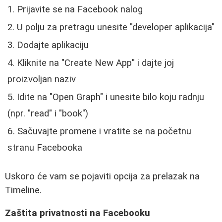
Prijavite se na Facebook nalog
U polju za pretragu unesite "developer aplikacija"
Dodajte aplikaciju
Kliknite na "Create New App" i dajte joj
proizvoljan naziv
Idite na "Open Graph" i unesite bilo koju radnju
(npr. "read" i "book")
Sačuvajte promene i vratite se na početnu
stranu Facebooka
Uskoro će vam se pojaviti opcija za prelazak na
Timeline.
Zaštita privatnosti na Facebooku