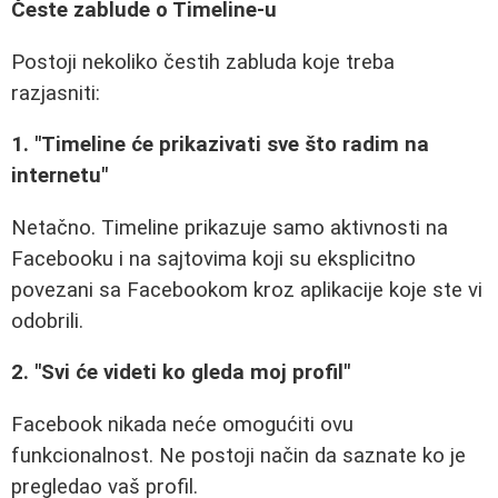
Česte zablude o Timeline-u
Postoji nekoliko čestih zabluda koje treba
razjasniti:
1. "Timeline će prikazivati sve što radim na
internetu"
Netačno. Timeline prikazuje samo aktivnosti na
Facebooku i na sajtovima koji su eksplicitno
povezani sa Facebookom kroz aplikacije koje ste vi
odobrili.
2. "Svi će videti ko gleda moj profil"
Facebook nikada neće omogućiti ovu
funkcionalnost. Ne postoji način da saznate ko je
pregledao vaš profil.