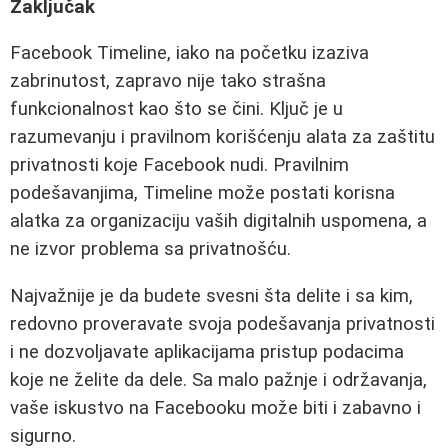
Zaključak
Facebook Timeline, iako na početku izaziva
zabrinutost, zapravo nije tako strašna
funkcionalnost kao što se čini. Ključ je u
razumevanju i pravilnom korišćenju alata za zaštitu
privatnosti koje Facebook nudi. Pravilnim
podešavanjima, Timeline može postati korisna
alatka za organizaciju vaših digitalnih uspomena, a
ne izvor problema sa privatnošću.
Najvažnije je da budete svesni šta delite i sa kim,
redovno proveravate svoja podešavanja privatnosti
i ne dozvoljavate aplikacijama pristup podacima
koje ne želite da dele. Sa malo pažnje i održavanja,
vaše iskustvo na Facebooku može biti i zabavno i
sigurno.