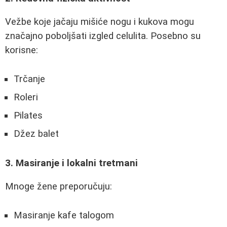
Vežbe koje jačaju mišiće nogu i kukova mogu
značajno poboljšati izgled celulita. Posebno su
korisne:
Trčanje
Roleri
Pilates
Džez balet
3. Masiranje i lokalni tretmani
Mnoge žene preporučuju:
Masiranje kafe talogom