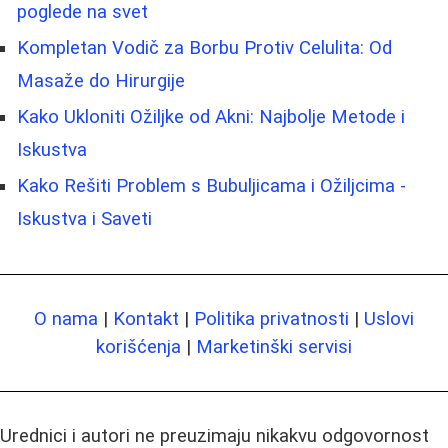
poglede na svet
Kompletan Vodič za Borbu Protiv Celulita: Od
Masaže do Hirurgije
Kako Ukloniti Ožiljke od Akni: Najbolje Metode i
Iskustva
Kako Rešiti Problem s Bubuljicama i Ožiljcima -
Iskustva i Saveti
O nama
|
Kontakt
|
Politika privatnosti
|
Uslovi
korišćenja
|
Marketinški servisi
Urednici i autori ne preuzimaju nikakvu odgovornost