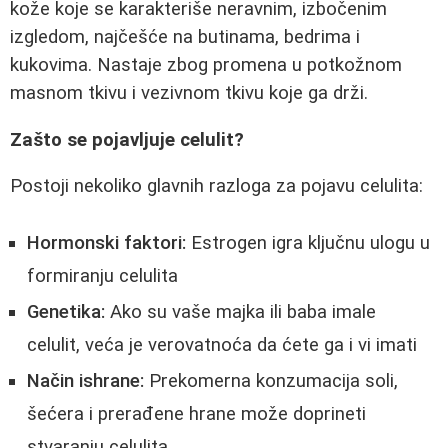
kože koje se karakteriše neravnim, izbočenim
izgledom, najčešće na butinama, bedrima i
kukovima. Nastaje zbog promena u potkožnom
masnom tkivu i vezivnom tkivu koje ga drži.
Zašto se pojavljuje celulit?
Postoji nekoliko glavnih razloga za pojavu celulita:
Hormonski faktori:
Estrogen igra ključnu ulogu u
formiranju celulita
Genetika:
Ako su vaše majka ili baba imale
celulit, veća je verovatnoća da ćete ga i vi imati
Način ishrane:
Prekomerna konzumacija soli,
šećera i prerađene hrane može doprineti
stvaranju celulita