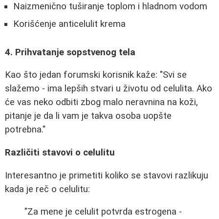
Naizmenično tuširanje toplom i hladnom vodom
Korišćenje anticelulit krema
4. Prihvatanje sopstvenog tela
Kao što jedan forumski korisnik kaže: "Svi se
slažemo - ima lepših stvari u životu od celulita. Ako
će vas neko odbiti zbog malo neravnina na koži,
pitanje je da li vam je takva osoba uopšte
potrebna."
Različiti stavovi o celulitu
Interesantno je primetiti koliko se stavovi razlikuju
kada je reč o celulitu:
"Za mene je celulit potvrda estrogena -