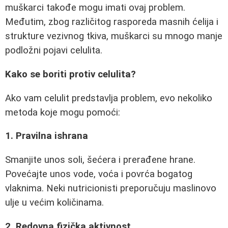
muškarci takođe mogu imati ovaj problem.
Međutim, zbog različitog rasporeda masnih ćelija i
strukture vezivnog tkiva, muškarci su mnogo manje
podložni pojavi celulita.
Kako se boriti protiv celulita?
Ako vam celulit predstavlja problem, evo nekoliko
metoda koje mogu pomoći:
1. Pravilna ishrana
Smanjite unos soli, šećera i prerađene hrane.
Povećajte unos vode, voća i povrća bogatog
vlaknima. Neki nutricionisti preporučuju maslinovo
ulje u većim količinama.
2. Redovna fizička aktivnost