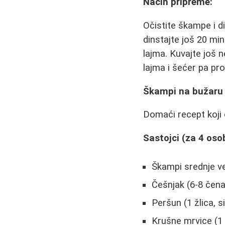
Način pripreme:
Očistite škampe i di
dinstajte još 20 minu
lajma. Kuvajte još 
lajma i šećer pa pro
Škampi na bužaru
Domaći recept koji 
Sastojci (za 4 oso
Škampi srednje vel
Češnjak (6-8 čena
Peršun (1 žlica, s
Krušne mrvice (1 