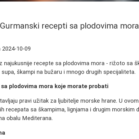
Gurmanski recepti sa plodovima mor
a
2024-10-09
oz najukusnije recepte sa plodovima mora - rižoto sa 
supa, škampi na bužaru i mnogo drugih specijaliteta.
 sa plodovima mora koje morate probati
avljaju pravi užitak za ljubitelje morske hrane. U ov
ih recepata sa škampima, lignjama i drugim morskim de
na obalu Mediterana.
ma