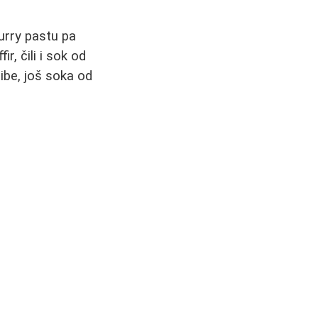
curry pastu pa
r, čili i sok od
ibe, još soka od