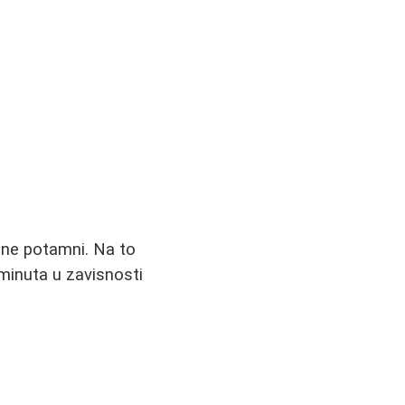
k ne potamni. Na to
 minuta u zavisnosti