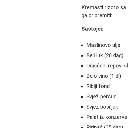
Kremasti rizoto sa 
ga pripremiti:
Sastojci:
Maslinovo ulje
Beli luk (20 dag)
Očišćeni repovi 
Belo vino (1 dl)
Riblji fond
Svjež peršun
Svjež bosiljak
Pelat iz konzerve
Pirinač (35 dag)