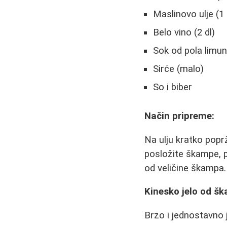
Maslinovo ulje (1 
Belo vino (2 dl)
Sok od pola limu
Sirće (malo)
So i biber
Način pripreme:
Na ulju kratko popr
posložite škampe, pr
od veličine škampa. 
Kinesko jelo od š
Brzo i jednostavno 