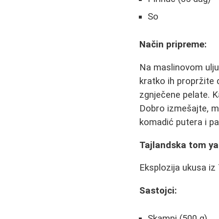
So
Način pripreme:
Na maslinovom ulju 
kratko ih propržite 
zgnječene pelate. K
Dobro izmešajte, mal
komadić putera i pa
Tajlandska tom y
Eksplozija ukusa iz
Sastojci:
Skampi (500 g)