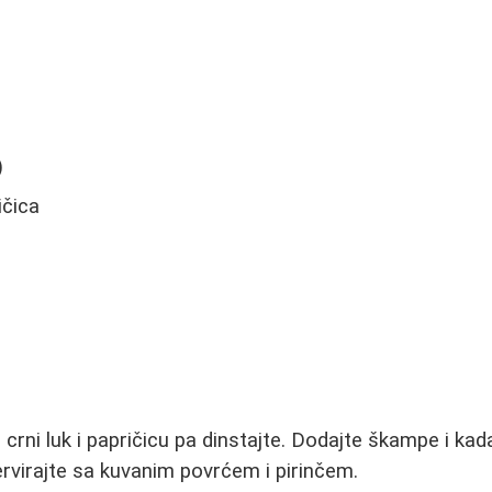
)
)
ičica
 i crni luk i papričicu pa dinstajte. Dodajte škampe i k
Servirajte sa kuvanim povrćem i pirinčem.