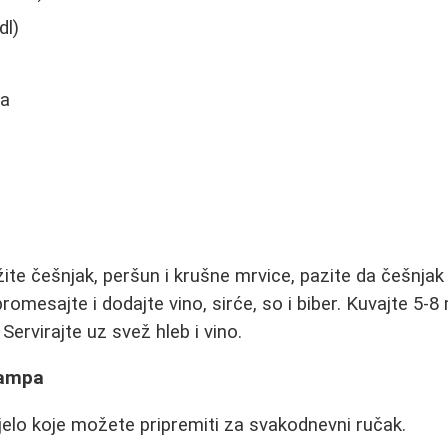
dl)
na
žite češnjak, peršun i krušne mrvice, pazite da češnja
omesajte i dodajte vino, sirće, so i biber. Kuvajte 5-8
Servirajte uz svež hleb i vino.
kampa
jelo koje možete pripremiti za svakodnevni ručak.