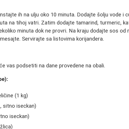
nstajte ih na ulju oko 10 minuta. Dodajte šolju vode i 
ta na tihoj vatri. Zatim dodajte tamarind, turmeric, kaffi
nekoliko minuta dok ne provri. Na kraju dodajte sos od r
mesajte. Servirajte sa listovima korijandera.
će vas podsetiti na dane provedene na obali.
be):
ičine (1 kg)
, sitno iseckan)
itno iseckan)
žlica)