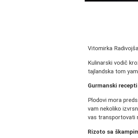
Vitomirka Radivojš
Kulinarski vodič kr
tajlandska tom yam 
Gurmanski recepti
Plodovi mora predst
vam nekoliko izvrsn
vas transportovati 
Rizoto sa škampi