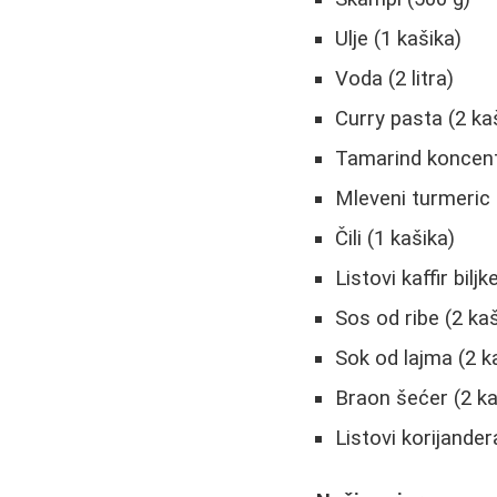
Ulje (1 kašika)
Voda (2 litra)
Curry pasta (2 ka
Tamarind koncent
Mleveni turmeric 
Čili (1 kašika)
Listovi kaffir bil
Sos od ribe (2 kaš
Sok od lajma (2 k
Braon šećer (2 ka
Listovi korijander