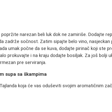
popržite narezan beli luk dok ne zamiriše. Dodajte re
da zadrže sočnost. Zatim sipajte belo vino, nasjeckan pe
ada umak počne da se kuva, dodajte pirinač koji ste pr
o prokuvajte i na kraju dodajte bosiljak. Za još bolji 
rmezan pre serviranja.
am supa sa škampima
 Tajlanda koja će vas oduševiti svojim aromatičnim zač