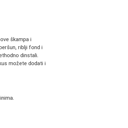
pove škampa i
ršun, riblji fond i
ethodno dinstali.
ukus možete dodati i
inima.