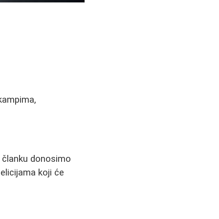
a
škampima,
om članku donosimo
licijama koji će