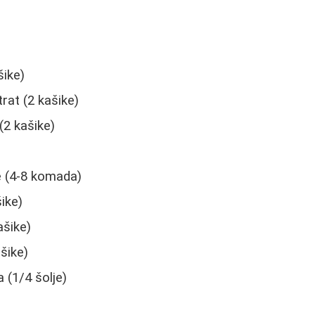
šike)
rat (2 kašike)
(2 kašike)
jke (4-8 komada)
ike)
ašike)
šike)
a (1/4 šolje)