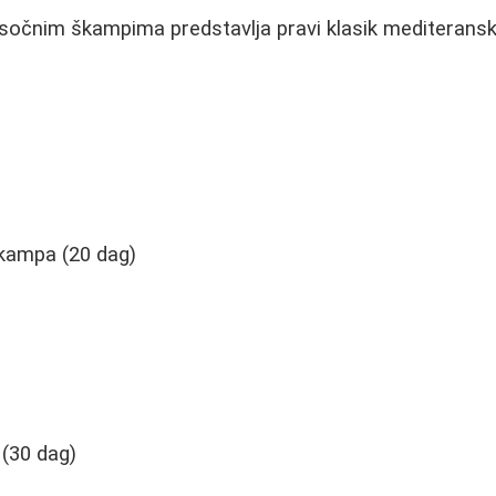
sočnim škampima predstavlja pravi klasik mediteransk
škampa (20 dag)
 (30 dag)