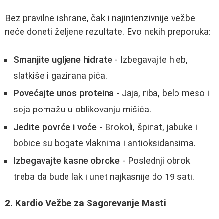
Bez pravilne ishrane, čak i najintenzivnije vežbe
neće doneti željene rezultate. Evo nekih preporuka:
Smanjite ugljene hidrate
- Izbegavajte hleb,
slatkiše i gazirana pića.
Povećajte unos proteina
- Jaja, riba, belo meso i
soja pomažu u oblikovanju mišića.
Jedite povrće i voće
- Brokoli, špinat, jabuke i
bobice su bogate vlaknima i antioksidansima.
Izbegavajte kasne obroke
- Poslednji obrok
treba da bude lak i unet najkasnije do 19 sati.
2. Kardio Vežbe za Sagorevanje Masti