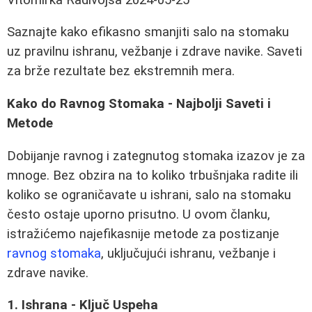
Saznajte kako efikasno smanjiti salo na stomaku
uz pravilnu ishranu, vežbanje i zdrave navike. Saveti
za brže rezultate bez ekstremnih mera.
Kako do Ravnog Stomaka - Najbolji Saveti i
Metode
Dobijanje ravnog i zategnutog stomaka izazov je za
mnoge. Bez obzira na to koliko trbušnjaka radite ili
koliko se ograničavate u ishrani, salo na stomaku
često ostaje uporno prisutno. U ovom članku,
istražićemo najefikasnije metode za postizanje
ravnog stomaka
, uključujući ishranu, vežbanje i
zdrave navike.
1. Ishrana - Ključ Uspeha