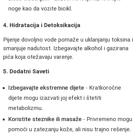
noge kao da vozite bicikl.
4. Hidratacija i Detoksikacija
Pijenje dovoljno vode pomaže u uklanjanju toksina i
smanjuje nadutost. Izbegavajte alkohol i gazirana
pića koja otežavaju varenje.
5. Dodatni Saveti
Izbegavajte ekstremne dijete
- Kratkoročne
dijete mogu izazvati joj efekt i štetiti
metabolizmu.
Koristite steznike ili masaže
- Privremeno mogu
pomoći u zatezanju kože, ali nisu trajno rešenje.