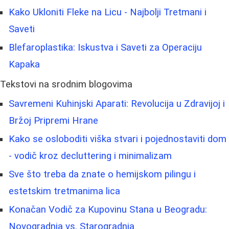
Kako Ukloniti Fleke na Licu - Najbolji Tretmani i
Saveti
Blefaroplastika: Iskustva i Saveti za Operaciju
Kapaka
Tekstovi na srodnim blogovima
Savremeni Kuhinjski Aparati: Revolucija u Zdravijoj i
Bržoj Pripremi Hrane
Kako se osloboditi viška stvari i pojednostaviti dom
- vodič kroz decluttering i minimalizam
Sve što treba da znate o hemijskom pilingu i
estetskim tretmanima lica
Konačan Vodič za Kupovinu Stana u Beogradu:
Novogradnja vs. Starogradnja