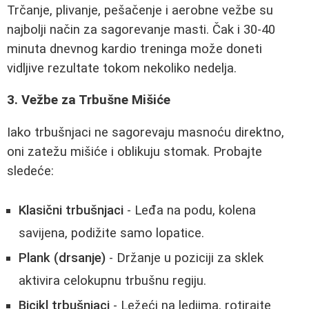
Trčanje, plivanje, pešačenje i aerobne vežbe su
najbolji način za sagorevanje masti. Čak i 30-40
minuta dnevnog kardio treninga može doneti
vidljive rezultate tokom nekoliko nedelja.
3. Vežbe za Trbušne Mišiće
Iako trbušnjaci ne sagorevaju masnoću direktno,
oni zatežu mišiće i oblikuju stomak. Probajte
sledeće:
Klasični trbušnjaci
- Leđa na podu, kolena
savijena, podižite samo lopatice.
Plank (drsanje)
- Držanje u poziciji za sklek
aktivira celokupnu trbušnu regiju.
Bicikl trbušnjaci
- Ležeći na ledjima, rotirajte