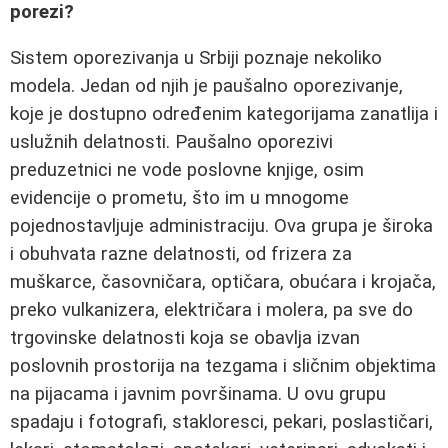
porezi?
Sistem oporezivanja u Srbiji poznaje nekoliko
modela. Jedan od njih je paušalno oporezivanje,
koje je dostupno određenim kategorijama zanatlija i
uslužnih delatnosti. Paušalno oporezivi
preduzetnici ne vode poslovne knjige, osim
evidencije o prometu, što im u mnogome
pojednostavljuje administraciju. Ova grupa je široka
i obuhvata razne delatnosti, od frizera za
muškarce, časovničara, optičara, obućara i krojača,
preko vulkanizera, električara i molera, pa sve do
trgovinske delatnosti koja se obavlja izvan
poslovnih prostorija na tezgama i sličnim objektima
na pijacama i javnim površinama. U ovu grupu
spadaju i fotografi, stakloresci, pekari, poslastičari,