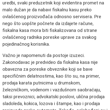
uredbi, svaki preduzetnik koji evidentira promet na
malo dužan je da nabavi fiskalnu kasu preko
ovlašćenog proizvođača odnosno servisera. Pre
nego što uopšte počnete da izdajete račune,
fiskalna kasa mora biti fiskalizovana od strane
ovlašćenog radnika poreske uprave za svakog
pojedinačnog korisnika.
Važno je napomenuti da postoje izuzeci.
Zakonodavac je predvideo da fiskalna kasa nije
obavezna za poreske obveznike koji se bave
specifičnim delatnostima, kao što su, na primer,
prodaja karata putnicima u drumskom,
železničkom, vodenom i vazdušnom saobraćaju,
taksi prevoznici, advokatski poslovi, ulična prodaja
sladoleda, kokica, lozova i štampe, kao i prodaja