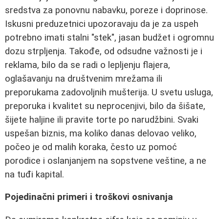
sredstva za ponovnu nabavku, poreze i doprinose.
Iskusni preduzetnici upozoravaju da je za uspeh
potrebno imati stalni "stek", jasan budžet i ogromnu
dozu strpljenja. Takođe, od odsudne važnosti je i
reklama, bilo da se radi o lepljenju flajera,
oglašavanju na društvenim mrežama ili
preporukama zadovoljnih mušterija. U svetu usluga,
preporuka i kvalitet su neprocenjivi, bilo da šišate,
šijete haljine ili pravite torte po narudžbini. Svaki
uspešan biznis, ma koliko danas delovao veliko,
počeo je od malih koraka, često uz pomoć
porodice i oslanjanjem na sopstvene veštine, a ne
na tuđi kapital.
Pojedinačni primeri i troškovi osnivanja