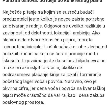
Polazna osnova: od ideje do konkretnog plana
Najčešće pitanje sa kojim se susreću budući
preduzetnici jeste koliko je novca zaista potrebno
za otvaranje radnje. Odgovor se uveliko razlikuje u
zavisnosti od delatnosti, lokacije i ambicija. Ako
planirate da otvorite klasičnu piljaru, morate
računati na inicijalni trošak nabavke robe. Jedna od
polaznih računica koja se često pominje među
iskusnim trgovcima jeste da se bez hiljadu evra ne
može ni razmišljati o startu, ukoliko se
podrazumeva plaćanje kirije za lokal i formiranje
početnog lager voća i povrća. Naravno, ovo je
okvirna cifra, jer cena voća i povrća na kvantaškoj
pijaci može drastično da varira, kao i cena zakupa
poslovnog prostora.