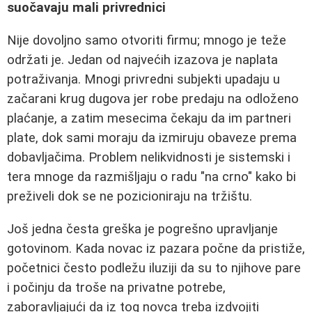
suočavaju mali privrednici
Nije dovoljno samo otvoriti firmu; mnogo je teže
održati je. Jedan od najvećih izazova je naplata
potraživanja. Mnogi privredni subjekti upadaju u
začarani krug dugova jer robe predaju na odloženo
plaćanje, a zatim mesecima čekaju da im partneri
plate, dok sami moraju da izmiruju obaveze prema
dobavljačima. Problem nelikvidnosti je sistemski i
tera mnoge da razmišljaju o radu "na crno" kako bi
preživeli dok se ne pozicioniraju na tržištu.
Još jedna česta greška je pogrešno upravljanje
gotovinom. Kada novac iz pazara počne da pristiže,
početnici često podležu iluziji da su to njihove pare
i počinju da troše na privatne potrebe,
zaboravljajući da iz tog novca treba izdvojiti