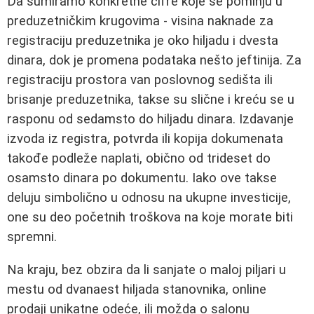
Da sumiramo konkretne cifre koje se pominju u
preduzetničkim krugovima - visina naknade za
registraciju preduzetnika je oko hiljadu i dvesta
dinara, dok je promena podataka nešto jeftinija. Za
registraciju prostora van poslovnog sedišta ili
brisanje preduzetnika, takse su slične i kreću se u
rasponu od sedamsto do hiljadu dinara. Izdavanje
izvoda iz registra, potvrda ili kopija dokumenata
takođe podleže naplati, obično od trideset do
osamsto dinara po dokumentu. Iako ove takse
deluju simbolično u odnosu na ukupne investicije,
one su deo početnih troškova na koje morate biti
spremni.
Na kraju, bez obzira da li sanjate o maloj piljari u
mestu od dvanaest hiljada stanovnika, online
prodaji unikatne odeće, ili možda o salonu