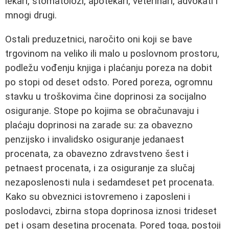
lekari, stomatolozi, apotekari, veterinari, advokati i
mnogi drugi.
Ostali preduzetnici, naročito oni koji se bave
trgovinom na veliko ili malo u poslovnom prostoru,
podležu vođenju knjiga i plaćanju poreza na dobit
po stopi od deset odsto. Pored poreza, ogromnu
stavku u troškovima čine doprinosi za socijalno
osiguranje. Stope po kojima se obračunavaju i
plaćaju doprinosi na zarade su: za obavezno
penzijsko i invalidsko osiguranje jedanaest
procenata, za obavezno zdravstveno šest i
petnaest procenata, i za osiguranje za slučaj
nezaposlenosti nula i sedamdeset pet procenata.
Kako su obveznici istovremeno i zaposleni i
poslodavci, zbirna stopa doprinosa iznosi trideset
pet i osam desetina procenata. Pored toga, postoji