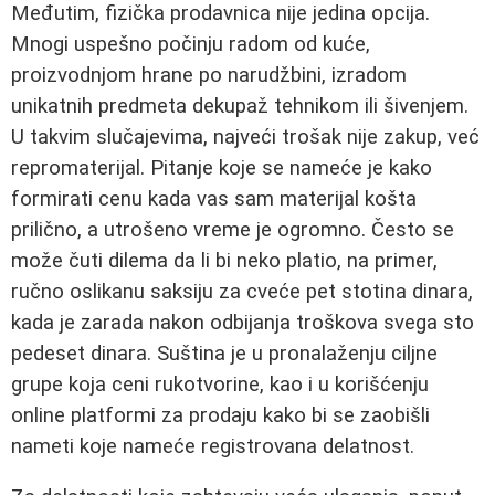
Međutim, fizička prodavnica nije jedina opcija.
Mnogi uspešno počinju radom od kuće,
proizvodnjom hrane po narudžbini, izradom
unikatnih predmeta dekupaž tehnikom ili šivenjem.
U takvim slučajevima, najveći trošak nije zakup, već
repromaterijal. Pitanje koje se nameće je kako
formirati cenu kada vas sam materijal košta
prilično, a utrošeno vreme je ogromno. Često se
može čuti dilema da li bi neko platio, na primer,
ručno oslikanu saksiju za cveće pet stotina dinara,
kada je zarada nakon odbijanja troškova svega sto
pedeset dinara. Suština je u pronalaženju ciljne
grupe koja ceni rukotvorine, kao i u korišćenju
online platformi za prodaju kako bi se zaobišli
nameti koje nameće registrovana delatnost.