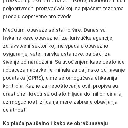
proizvoda preko automata. Takođe, oslobođeni su i
poljoprivredni proizvođači koji na pijačnim tezgama
prodaju sopstvene proizvode.
Međutim, obaveze se stalno šire. Danas su
fiskalne kase obavezne i za turističke agencije,
zdravstveni sektor koji ne spada u obavezno
osiguranje, veterinarske ustanove, pa čak i za
šivenje po narudžbini. Sa uvođenjem kase često ide
i obaveza nabavke terminala za daljinsko očitavanje
podataka (GPRS), čime se omogućava efikasnija
kontrola. Kazne za nepoštovanje ovih propisa su
drastične i kreću se od sto hiljada do milion dinara,
uz mogućnost izricanja mere zabrane obavljanja
delatnosti.
Ko plaća paušalno i kako se obračunavaju