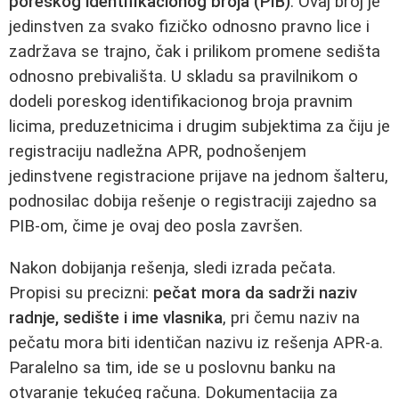
poreskog identifikacionog broja (PIB)
. Ovaj broj je
jedinstven za svako fizičko odnosno pravno lice i
zadržava se trajno, čak i prilikom promene sedišta
odnosno prebivališta. U skladu sa pravilnikom o
dodeli poreskog identifikacionog broja pravnim
licima, preduzetnicima i drugim subjektima za čiju je
registraciju nadležna APR, podnošenjem
jedinstvene registracione prijave na jednom šalteru,
podnosilac dobija rešenje o registraciji zajedno sa
PIB-om, čime je ovaj deo posla završen.
Nakon dobijanja rešenja, sledi izrada pečata.
Propisi su precizni:
pečat mora da sadrži naziv
radnje, sedište i ime vlasnika
, pri čemu naziv na
pečatu mora biti identičan nazivu iz rešenja APR-a.
Paralelno sa tim, ide se u poslovnu banku na
otvaranje tekućeg računa. Dokumentacija za