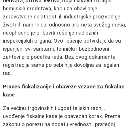
derivata, otrova, lekova, boja i lakova i drugih
hemijskih sredstava
, kao i za obavljanje
zdravstvene delatnosti ili industrijske proizvodnje
životnih namirnica, odnosno prometa svežeg mesa,
neophodno je pribaviti rešenje nadležnih
inspekcijskih organa. Ovo rešenje potvrđuje da su
ispunjeni svi sanitarni, tehnički i bezbednosni
zahtevi pre početka rada. Bez ovog dokumenta,
registracija sama po sebi nije dovoljna za legalan
rad.
Proces fiskalizacije i obaveze vezane za fiskalne
kase
Za većinu trgovinskih i ugostiteljskih radnji,
uvođenje fiskalne kase je obavezan korak. Prema
zakonu o porezu na dodatu vrednost i pratećoj