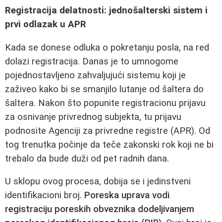
Registracija delatnosti: jednošalterski sistem i
prvi odlazak u APR
Kada se donese odluka o pokretanju posla, na red
dolazi registracija. Danas je to umnogome
pojednostavljeno zahvaljujući sistemu koji je
zaživeo kako bi se smanjilo lutanje od šaltera do
šaltera. Nakon što popunite registracionu prijavu
za osnivanje privrednog subjekta, tu prijavu
podnosite Agenciji za privredne registre (APR). Od
tog trenutka počinje da teče zakonski rok koji ne bi
trebalo da bude duži od pet radnih dana.
U sklopu ovog procesa, dobija se i jedinstveni
identifikacioni broj.
Poreska uprava vodi
registraciju poreskih obveznika dodeljivanjem