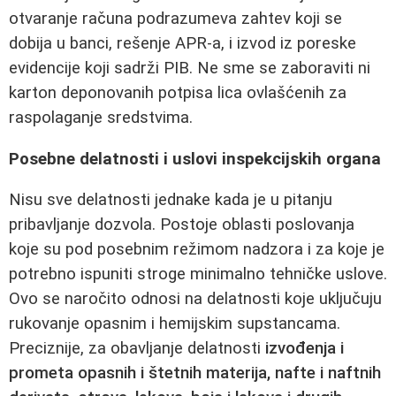
otvaranje računa podrazumeva zahtev koji se
dobija u banci, rešenje APR-a, i izvod iz poreske
evidencije koji sadrži PIB. Ne sme se zaboraviti ni
karton deponovanih potpisa lica ovlašćenih za
raspolaganje sredstvima.
Posebne delatnosti i uslovi inspekcijskih organa
Nisu sve delatnosti jednake kada je u pitanju
pribavljanje dozvola. Postoje oblasti poslovanja
koje su pod posebnim režimom nadzora i za koje je
potrebno ispuniti stroge minimalno tehničke uslove.
Ovo se naročito odnosi na delatnosti koje uključuju
rukovanje opasnim i hemijskim supstancama.
Preciznije, za obavljanje delatnosti
izvođenja i
prometa opasnih i štetnih materija, nafte i naftnih