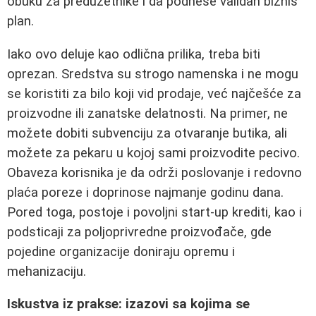
obuku za preduzetnike i da podnese validan biznis
plan.
Iako ovo deluje kao odlična prilika, treba biti
oprezan. Sredstva su strogo namenska i ne mogu
se koristiti za bilo koji vid prodaje, već najčešće za
proizvodne ili zanatske delatnosti. Na primer, ne
možete dobiti subvenciju za otvaranje butika, ali
možete za pekaru u kojoj sami proizvodite pecivo.
Obaveza korisnika je da održi poslovanje i redovno
plaća poreze i doprinose najmanje godinu dana.
Pored toga, postoje i povoljni start-up krediti, kao i
podsticaji za poljoprivredne proizvođače, gde
pojedine organizacije doniraju opremu i
mehanizaciju.
Iskustva iz prakse: izazovi sa kojima se