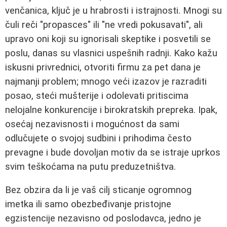
venčanica, ključ je u hrabrosti i istrajnosti. Mnogi su
čuli reči "propasces" ili "ne vredi pokusavati", ali
upravo oni koji su ignorisali skeptike i posvetili se
poslu, danas su vlasnici uspešnih radnji. Kako kažu
iskusni privrednici, otvoriti firmu za pet dana je
najmanji problem; mnogo veći izazov je razraditi
posao, steći mušterije i odolevati pritiscima
nelojalne konkurencije i birokratskih prepreka. Ipak,
osećaj nezavisnosti i mogućnost da sami
odlučujete o svojoj sudbini i prihodima često
prevagne i bude dovoljan motiv da se istraje uprkos
svim teškoćama na putu preduzetništva.
Bez obzira da li je vaš cilj sticanje ogromnog
imetka ili samo obezbeđivanje pristojne
egzistencije nezavisno od poslodavca, jedno je