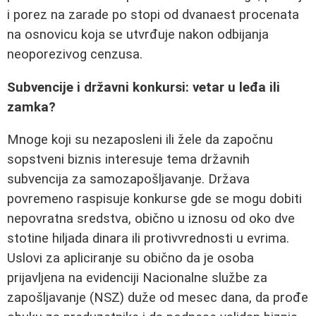
i porez na zarade po stopi od dvanaest procenata
na osnovicu koja se utvrđuje nakon odbijanja
neoporezivog cenzusa.
Subvencije i državni konkursi: vetar u leđa ili
zamka?
Mnoge koji su nezaposleni ili žele da započnu
sopstveni biznis interesuje tema državnih
subvencija za samozapošljavanje. Država
povremeno raspisuje konkurse gde se mogu dobiti
nepovratna sredstva, obično u iznosu od oko dve
stotine hiljada dinara ili protivvrednosti u evrima.
Uslovi za apliciranje su obično da je osoba
prijavljena na evidenciji Nacionalne službe za
zapošljavanje (NSZ) duže od mesec dana, da prođe