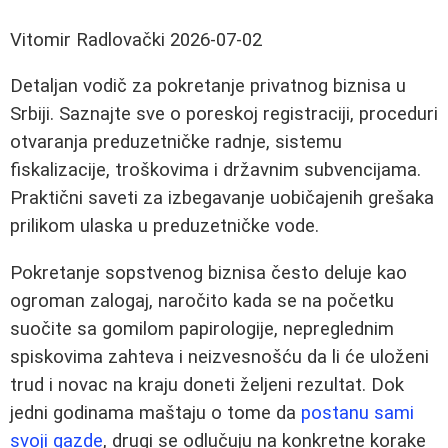
Vitomir Radlovački
2026-07-02
Detaljan vodič za pokretanje privatnog biznisa u
Srbiji. Saznajte sve o poreskoj registraciji, proceduri
otvaranja preduzetničke radnje, sistemu
fiskalizacije, troškovima i državnim subvencijama.
Praktični saveti za izbegavanje uobičajenih grešaka
prilikom ulaska u preduzetničke vode.
Pokretanje sopstvenog biznisa često deluje kao
ogroman zalogaj, naročito kada se na početku
suočite sa gomilom papirologije, nepreglednim
spiskovima zahteva i neizvesnošću da li će uloženi
trud i novac na kraju doneti željeni rezultat. Dok
jedni godinama maštaju o tome da
postanu sami
svoji gazde
, drugi se odlučuju na konkretne korake