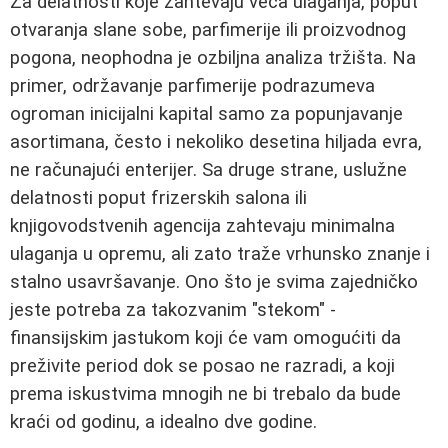
Za delatnosti koje zahtevaju veća ulaganja, poput
otvaranja slane sobe, parfimerije ili proizvodnog
pogona, neophodna je ozbiljna analiza tržišta. Na
primer, održavanje parfimerije podrazumeva
ogroman inicijalni kapital samo za popunjavanje
asortimana, često i nekoliko desetina hiljada evra,
ne računajući enterijer. Sa druge strane, uslužne
delatnosti poput frizerskih salona ili
knjigovodstvenih agencija zahtevaju minimalna
ulaganja u opremu, ali zato traže vrhunsko znanje i
stalno usavršavanje. Ono što je svima zajedničko
jeste potreba za takozvanim "stekom" -
finansijskim jastukom koji će vam omogućiti da
preživite period dok se posao ne razradi, a koji
prema iskustvima mnogih ne bi trebalo da bude
kraći od godinu, a idealno dve godine.