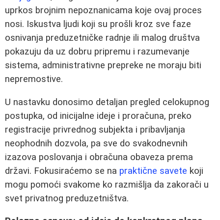
uprkos brojnim nepoznanicama koje ovaj proces
nosi. Iskustva ljudi koji su prošli kroz sve faze
osnivanja preduzetničke radnje ili malog društva
pokazuju da uz dobru pripremu i razumevanje
sistema, administrativne prepreke ne moraju biti
nepremostive.
U nastavku donosimo detaljan pregled celokupnog
postupka, od inicijalne ideje i proračuna, preko
registracije privrednog subjekta i pribavljanja
neophodnih dozvola, pa sve do svakodnevnih
izazova poslovanja i obračuna obaveza prema
državi. Fokusiraćemo se na
praktične savete
koji
mogu pomoći svakome ko razmišlja da zakorači u
svet privatnog preduzetništva.