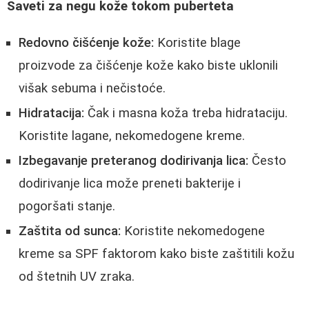
Saveti za negu kože tokom puberteta
Redovno čišćenje kože:
Koristite blage
proizvode za čišćenje kože kako biste uklonili
višak sebuma i nečistoće.
Hidratacija:
Čak i masna koža treba hidrataciju.
Koristite lagane, nekomedogene kreme.
Izbegavanje preteranog dodirivanja lica:
Često
dodirivanje lica može preneti bakterije i
pogoršati stanje.
Zaštita od sunca:
Koristite nekomedogene
kreme sa SPF faktorom kako biste zaštitili kožu
od štetnih UV zraka.