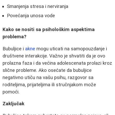
Smanjenja stresa i nerviranja
Povećanja unosa vode
Kako se nositi sa psihološkim aspektima
problema?
Bubuljice i
akne
mogu uticati na samopouzdanje i
društvene interakcije. Važno je shvatiti da je ovo
prolazna faza i da većina adolescenata prolazi kroz
slične probleme. Ako osećate da bubuljice
negativno utiču na vašu psihu, razgovor sa
roditeljima, prijateljima ili stručnjakom može
pomoći.
Zaključak