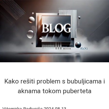
Kako rešiti problem s bubuljicama i
aknama tokom puberteta
Vitomirka Radivojša
2024-08-13