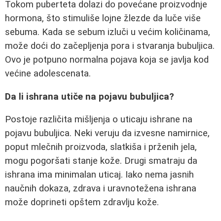
Tokom puberteta dolazi do povećane proizvodnje
hormona, što stimuliše lojne žlezde da luče više
sebuma. Kada se sebum izluči u većim količinama,
može doći do začepljenja pora i stvaranja bubuljica.
Ovo je potpuno normalna pojava koja se javlja kod
većine adolescenata.
Da li ishrana utiče na pojavu bubuljica?
Postoje različita mišljenja o uticaju ishrane na
pojavu bubuljica. Neki veruju da izvesne namirnice,
poput mlečnih proizvoda, slatkiša i prženih jela,
mogu pogoršati stanje kože. Drugi smatraju da
ishrana ima minimalan uticaj. Iako nema jasnih
naučnih dokaza, zdrava i uravnotežena ishrana
može doprineti opštem zdravlju kože.