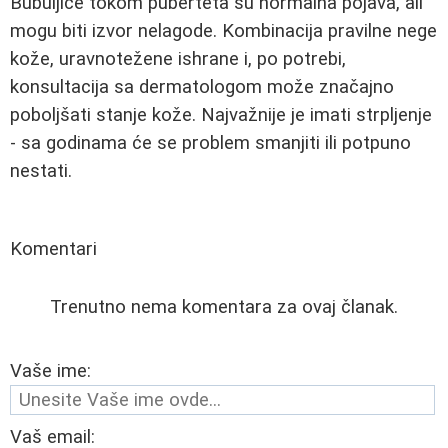
Bubuljice tokom puberteta su normalna pojava, ali
mogu biti izvor nelagode. Kombinacija pravilne nege
kože, uravnotežene ishrane i, po potrebi,
konsultacija sa dermatologom može značajno
poboljšati stanje kože. Najvažnije je imati strpljenje
- sa godinama će se problem smanjiti ili potpuno
nestati.
Komentari
Trenutno nema komentara za ovaj članak.
Vaše ime:
Vaš email: