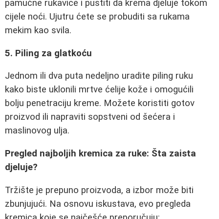
pamučne rukavice i pustiti da krema djeluje tokom
cijele noći. Ujutru ćete se probuditi sa rukama
mekim kao svila.
5. Piling za glatkoću
Jednom ili dva puta nedeljno uradite piling ruku
kako biste uklonili mrtve ćelije kože i omogućili
bolju penetraciju kreme. Možete koristiti gotov
proizvod ili napraviti sopstveni od šećera i
maslinovog ulja.
Pregled najboljih kremica za ruke: Šta zaista
djeluje?
Tržište je prepuno proizvoda, a izbor može biti
zbunjujući. Na osnovu iskustava, evo pregleda
kremica koje se najčešće preporučuju: