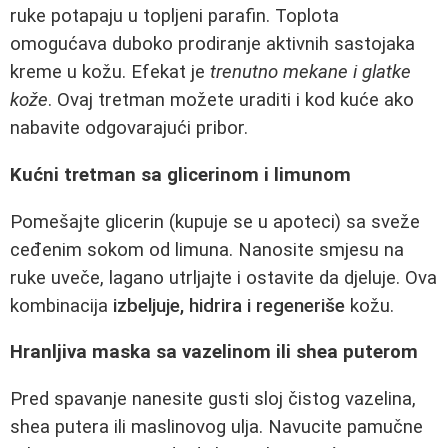
ruke potapaju u topljeni parafin. Toplota
omogućava duboko prodiranje aktivnih sastojaka
kreme u kožu. Efekat je
trenutno mekane i glatke
kože
. Ovaj tretman možete uraditi i kod kuće ako
nabavite odgovarajući pribor.
Kućni tretman sa glicerinom i limunom
Pomešajte glicerin (kupuje se u apoteci) sa sveže
ceđenim sokom od limuna. Nanosite smjesu na
ruke uveče, lagano utrljajte i ostavite da djeluje. Ova
kombinacija
izbeljuje, hidrira i regeneriše
kožu.
Hranljiva maska sa vazelinom ili shea puterom
Pred spavanje nanesite gusti sloj čistog vazelina,
shea putera ili maslinovog ulja. Navucite pamučne