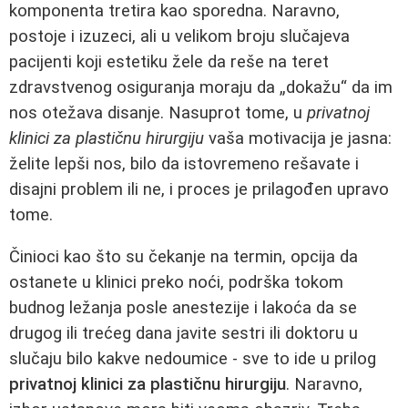
komponenta tretira kao sporedna. Naravno,
postoje i izuzeci, ali u velikom broju slučajeva
pacijenti koji estetiku žele da reše na teret
zdravstvenog osiguranja moraju da „dokažu“ da im
nos otežava disanje. Nasuprot tome, u
privatnoj
klinici za plastičnu hirurgiju
vaša motivacija je jasna:
želite lepši nos, bilo da istovremeno rešavate i
disajni problem ili ne, i proces je prilagođen upravo
tome.
Činioci kao što su čekanje na termin, opcija da
ostanete u klinici preko noći, podrška tokom
budnog ležanja posle anestezije i lakoća da se
drugog ili trećeg dana javite sestri ili doktoru u
slučaju bilo kakve nedoumice - sve to ide u prilog
privatnoj klinici za plastičnu hirurgiju
. Naravno,