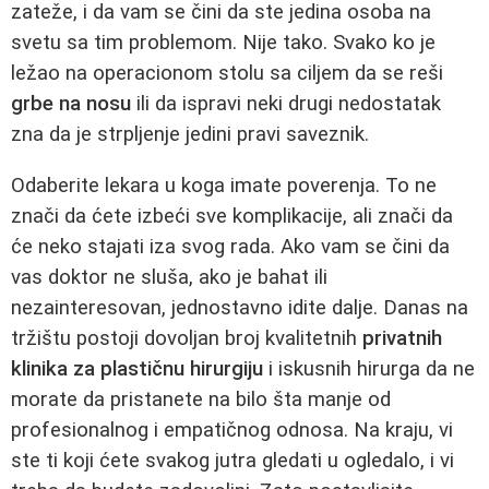
zateže, i da vam se čini da ste jedina osoba na
svetu sa tim problemom. Nije tako. Svako ko je
ležao na operacionom stolu sa ciljem da se reši
grbe na nosu
ili da ispravi neki drugi nedostatak
zna da je strpljenje jedini pravi saveznik.
Odaberite lekara u koga imate poverenja. To ne
znači da ćete izbeći sve komplikacije, ali znači da
će neko stajati iza svog rada. Ako vam se čini da
vas doktor ne sluša, ako je bahat ili
nezainteresovan, jednostavno idite dalje. Danas na
tržištu postoji dovoljan broj kvalitetnih
privatnih
klinika za plastičnu hirurgiju
i iskusnih hirurga da ne
morate da pristanete na bilo šta manje od
profesionalnog i empatičnog odnosa. Na kraju, vi
ste ti koji ćete svakog jutra gledati u ogledalo, i vi