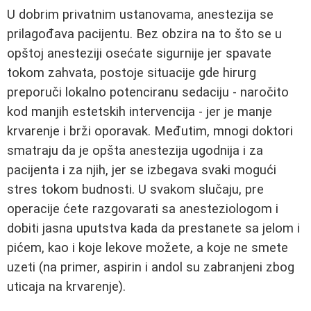
U dobrim privatnim ustanovama, anestezija se
prilagođava pacijentu. Bez obzira na to što se u
opštoj anesteziji osećate sigurnije jer spavate
tokom zahvata, postoje situacije gde hirurg
preporuči lokalno potenciranu sedaciju - naročito
kod manjih estetskih intervencija - jer je manje
krvarenje i brži oporavak. Međutim, mnogi doktori
smatraju da je opšta anestezija ugodnija i za
pacijenta i za njih, jer se izbegava svaki mogući
stres tokom budnosti. U svakom slučaju, pre
operacije ćete razgovarati sa anesteziologom i
dobiti jasna uputstva kada da prestanete sa jelom i
pićem, kao i koje lekove možete, a koje ne smete
uzeti (na primer, aspirin i andol su zabranjeni zbog
uticaja na krvarenje).