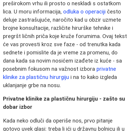
preširokom vrhu ili prosto o neskladi s ostatkom
lica. U moru informacija,
odluka o operaciji
često
deluje zastrašujuće, naročito kad u obzir uzmete
brojne konsultacije, različite hirurške tehnike i
pregršt ličnih priča koje kruže forumima. Ovaj tekst
će vas provesti kroz sve faze - od trenutka kada
sednete i pomislite da je vreme za promenu, do
dana kada sa novim nosićem izađete iz kuće - sa
posebnim fokusom na važnost izbora
privatne
klinike za plastičnu hirurgiju
i na to kako izgleda
uklanjanje grbe na nosu.
Privatne klinike za plastičnu hirurgiju - zašto su
dobar izbor
Kada neko odluči da operiše nos, prvo pitanje
gotovo uvek glasi: treba li ići u državnu bolnicu ili u