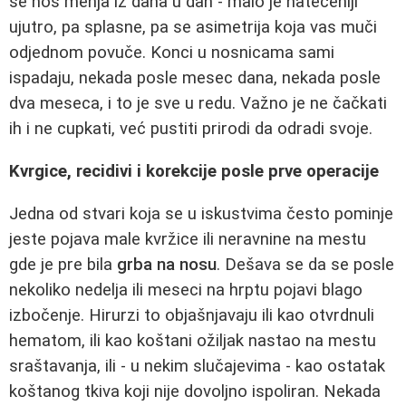
se nos menja iz dana u dan - malo je natečeniji
ujutro, pa splasne, pa se asimetrija koja vas muči
odjednom povuče. Konci u nosnicama sami
ispadaju, nekada posle mesec dana, nekada posle
dva meseca, i to je sve u redu. Važno je ne čačkati
ih i ne cupkati, već pustiti prirodi da odradi svoje.
Kvrgice, recidivi i korekcije posle prve operacije
Jedna od stvari koja se u iskustvima često pominje
jeste pojava male kvržice ili neravnine na mestu
gde je pre bila
grba na nosu
. Dešava se da se posle
nekoliko nedelja ili meseci na hrptu pojavi blago
izbočenje. Hirurzi to objašnjavaju ili kao otvrdnuli
hematom, ili kao koštani ožiljak nastao na mestu
sraštavanja, ili - u nekim slučajevima - kao ostatak
koštanog tkiva koji nije dovoljno ispoliran. Nekada