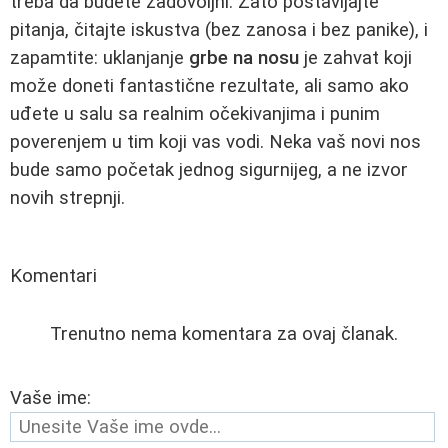
treba da budete zadovoljni. Zato postavljajte
pitanja, čitajte iskustva (bez zanosa i bez panike), i
zapamtite: uklanjanje
grbe na nosu
je zahvat koji
može doneti fantastične rezultate, ali samo ako
uđete u salu sa realnim očekivanjima i punim
poverenjem u tim koji vas vodi. Neka vaš novi nos
bude samo početak jednog sigurnijeg, a ne izvor
novih strepnji.
Komentari
Trenutno nema komentara za ovaj članak.
Vaše ime: