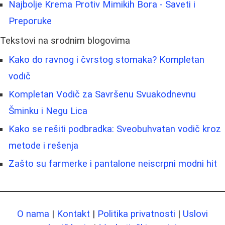
Najbolje Krema Protiv Mimikih Bora - Saveti i
Preporuke
Tekstovi na srodnim blogovima
Kako do ravnog i čvrstog stomaka? Kompletan
vodič
Kompletan Vodič za Savršenu Svuakodnevnu
Šminku i Negu Lica
Kako se rešiti podbradka: Sveobuhvatan vodič kroz
metode i rešenja
Zašto su farmerke i pantalone neiscrpni modni hit
O nama
|
Kontakt
|
Politika privatnosti
|
Uslovi