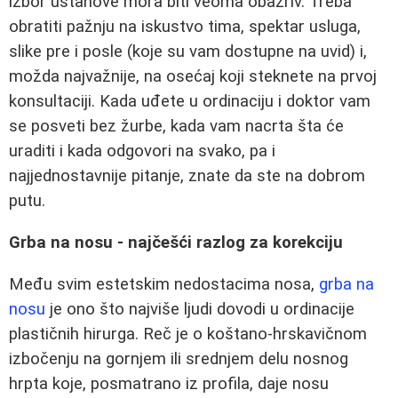
izbor ustanove mora biti veoma obazriv. Treba
obratiti pažnju na iskustvo tima, spektar usluga,
slike pre i posle (koje su vam dostupne na uvid) i,
možda najvažnije, na osećaj koji steknete na prvoj
konsultaciji. Kada uđete u ordinaciju i doktor vam
se posveti bez žurbe, kada vam nacrta šta će
uraditi i kada odgovori na svako, pa i
najjednostavnije pitanje, znate da ste na dobrom
putu.
Grba na nosu - najčešći razlog za korekciju
Među svim estetskim nedostacima nosa,
grba na
nosu
je ono što najviše ljudi dovodi u ordinacije
plastičnih hirurga. Reč je o koštano-hrskavičnom
izbočenju na gornjem ili srednjem delu nosnog
hrpta koje, posmatrano iz profila, daje nosu