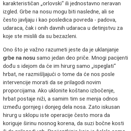
karakterističan „orlovski“ ili jednostavno neravan
izgled. Grbe na nosu mogu biti nasledne, ali se
često javljaju i kao posledica povreda - padova,
udaraca, čak i onih davnih udaraca u detinjstvu za
koje ste mislili da su bezazleni.
Ono što je važno razumeti jeste da je uklanjanje
grbe na nosu
samo jedan deo priče. Mnogi pacijenti
dođu s idejom da će im hirurg samo „ispeglati“
hrbat, ne razmišljajući o tome da će nos posle
intervencije morati da se prilagodi novim
proporcijama. Ako uklonite koštano izbočenje,
hrbat postaje niži, a samim tim se menja odnos
između gornjeg i donjeg dela nosa. Zato iskusan
hirurg u sklopu iste operacije često mora da
koriguje širinu nosnog korena, da suzi bočne kosti