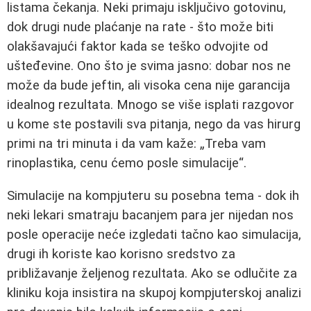
listama čekanja. Neki primaju isključivo gotovinu,
dok drugi nude plaćanje na rate - što može biti
olakšavajući faktor kada se teško odvojite od
ušteđevine. Ono što je svima jasno: dobar nos ne
može da bude jeftin, ali visoka cena nije garancija
idealnog rezultata. Mnogo se više isplati razgovor
u kome ste postavili sva pitanja, nego da vas hirurg
primi na tri minuta i da vam kaže: „Treba vam
rinoplastika, cenu ćemo posle simulacije“.
Simulacije na kompjuteru su posebna tema - dok ih
neki lekari smatraju bacanjem para jer nijedan nos
posle operacije neće izgledati tačno kao simulacija,
drugi ih koriste kao korisno sredstvo za
približavanje željenog rezultata. Ako se odlučite za
kliniku koja insistira na skupoj kompjuterskoj analizi