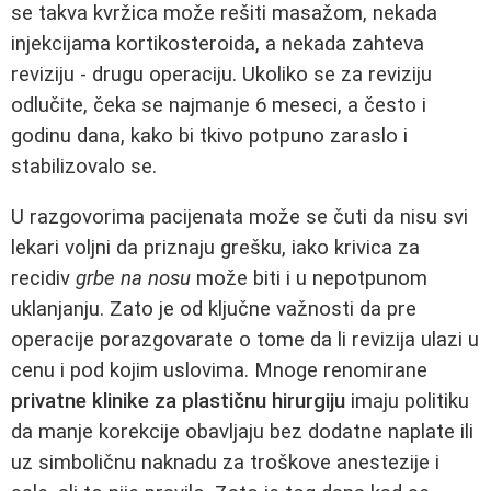
se takva kvržica može rešiti masažom, nekada
injekcijama kortikosteroida, a nekada zahteva
reviziju - drugu operaciju. Ukoliko se za reviziju
odlučite, čeka se najmanje 6 meseci, a često i
godinu dana, kako bi tkivo potpuno zaraslo i
stabilizovalo se.
U razgovorima pacijenata može se čuti da nisu svi
lekari voljni da priznaju grešku, iako krivica za
recidiv
grbe na nosu
može biti i u nepotpunom
uklanjanju. Zato je od ključne važnosti da pre
operacije porazgovarate o tome da li revizija ulazi u
cenu i pod kojim uslovima. Mnoge renomirane
privatne klinike za plastičnu hirurgiju
imaju politiku
da manje korekcije obavljaju bez dodatne naplate ili
uz simboličnu naknadu za troškove anestezije i