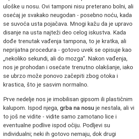
uloške u nosu. Ovi tamponi nisu preterano bolni, ali
osećaj je svakako neugodan - posebno noću, kada
se suvoća usta pojačava. Mnogi kažu da je upravo
disanje na usta najteži deo celog iskustva. Kada
dođe trenutak vađenja tampona, to je kratka, ali
neprijatna procedura - gotovo uvek se opisuje kao
„nekoliko sekundi, ali do mozga“. Nakon vađenja,
nos je prohodan i osećate trenutno olakšanje, iako
se ubrzo može ponovo začepiti zbog otoka i
krastica, što je sasvim normalno.
Prve nedelje nos je imobilisan gipsom ili plastičnim
kalupom. Ispod njega,
grba na nosu
je nestala, ali vi
to još ne vidite - vidite samo zamotano lice i
eventualne podlive ispod očiju. Podljevi su
individualni; neki ih gotovo nemaju, dok drugi