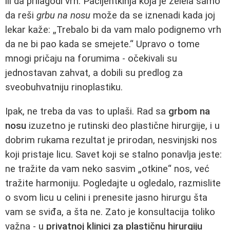
ili da prilagodi vrh. Pacijentkinja koja je želela samo
da reši
grbu na nosu
može da se iznenadi kada joj
lekar kaže: „Trebalo bi da vam malo podignemo vrh
da ne bi pao kada se smejete.“ Upravo o tome
mnogi pričaju na forumima - očekivali su
jednostavan zahvat, a dobili su predlog za
sveobuhvatniju rinoplastiku.
Ipak, ne treba da vas to uplaši. Rad sa
grbom na
nosu
izuzetno je rutinski deo plastične hirurgije, i u
dobrim rukama rezultat je prirodan, nesvinjski nos
koji pristaje licu. Savet koji se stalno ponavlja jeste:
ne tražite da vam neko sasvim „otkine“ nos, već
tražite harmoniju. Pogledajte u ogledalo, razmislite
o svom licu u celini i prenesite jasno hirurgu šta
vam se sviđa, a šta ne. Zato je konsultacija toliko
važna - u
privatnoj klinici za plastičnu hirurgiju