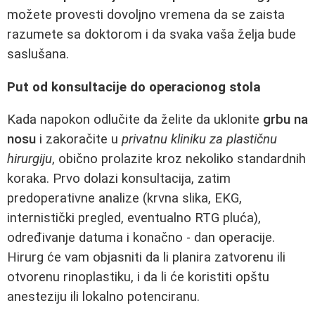
možete provesti dovoljno vremena da se zaista
razumete sa doktorom i da svaka vaša želja bude
saslušana.
Put od konsultacije do operacionog stola
Kada napokon odlučite da želite da uklonite
grbu na
nosu
i zakoračite u
privatnu kliniku za plastičnu
hirurgiju
, obično prolazite kroz nekoliko standardnih
koraka. Prvo dolazi konsultacija, zatim
predoperativne analize (krvna slika, EKG,
internistički pregled, eventualno RTG pluća),
određivanje datuma i konačno - dan operacije.
Hirurg će vam objasniti da li planira zatvorenu ili
otvorenu rinoplastiku, i da li će koristiti opštu
anesteziju ili lokalno potenciranu.