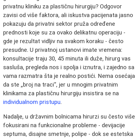
privatnu kliniku za plastičnu hirurgiju? Odgovor
zavisi od više faktora, ali iskustva pacijenata jasno
pokazuju da privatni sektor pruža određene
prednosti koje su za ovako delikatnu operaciju -
gde je rezultat vidljiv na svakom koraku - često
presudne. U privatnoj ustanovi imate vremena:
konsultacije traju 30, 45 minuta ili duže, hirurg vas
sasluša, pregleda nos i spolja i iznutra, i zajedno sa
vama razmatra šta je realno postići. Nema osećaja
da ste „broj na traci“, jer u mnogim privatnim
klinikama za plastičnu hirurgiju insistira se na
individualnom pristupu
.
Nadalje, u državnim bolnicama hirurzi su često više
fokusirani na funkcionalne probleme - devijacije
septuma, disajne smetnje, polipe - dok se estetska