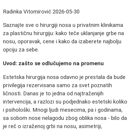
Radinka Vitomirović
2026-05-30
Saznajte sve o hirurgiji nosa u privatnim klinikama
za plastičnu hirurgiju: kako teče uklanjanje grbe na
nosu, oporavak, cene i kako da izaberete najbolju
opciju za sebe.
Uvod: zašto se odlučujemo na promenu
Estetska hirurgija nosa odavno je prestala da bude
privilegija rezervisana samo za svet poznatih
ličnosti. Danas je to jedna od najtraženijih
intervencija, a razlozi su podjednako estetski koliko
i psihološki. Mnogi ljudi mesecima, pa i godinama,
sa sobom nose nelagodu zbog oblika nosa - bilo da
je reč o izraženoj grbi na nosu, asimetriji,