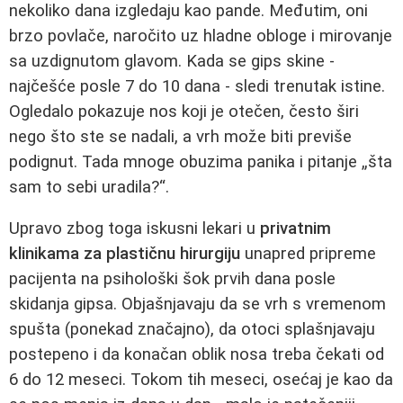
nekoliko dana izgledaju kao pande. Međutim, oni
brzo povlače, naročito uz hladne obloge i mirovanje
sa uzdignutom glavom. Kada se gips skine -
najčešće posle 7 do 10 dana - sledi trenutak istine.
Ogledalo pokazuje nos koji je otečen, često širi
nego što ste se nadali, a vrh može biti previše
podignut. Tada mnoge obuzima panika i pitanje „šta
sam to sebi uradila?“.
Upravo zbog toga iskusni lekari u
privatnim
klinikama za plastičnu hirurgiju
unapred pripreme
pacijenta na psihološki šok prvih dana posle
skidanja gipsa. Objašnjavaju da se vrh s vremenom
spušta (ponekad značajno), da otoci splašnjavaju
postepeno i da konačan oblik nosa treba čekati od
6 do 12 meseci. Tokom tih meseci, osećaj je kao da