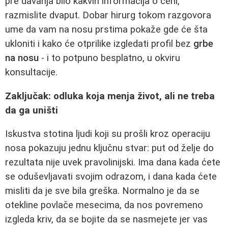
pre davanja bilo kakvih informacija o ceni,
razmislite dvaput. Dobar hirurg tokom razgovora
ume da vam na nosu prstima pokaže gde će šta
ukloniti i kako će otprilike izgledati profil bez
grbe
na nosu
- i to potpuno besplatno, u okviru
konsultacije.
Zaključak: odluka koja menja život, ali ne treba
da ga uništi
Iskustva stotina ljudi koji su prošli kroz operaciju
nosa pokazuju jednu ključnu stvar: put od želje do
rezultata nije uvek pravolinijski. Ima dana kada ćete
se oduševljavati svojim odrazom, i dana kada ćete
misliti da je sve bila greška. Normalno je da se
otekline povlače mesecima, da nos povremeno
izgleda kriv, da se bojite da se nasmejete jer vas