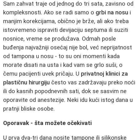
Sam zahvat traje od jednog do tri sata, zavisno od
kompleksnosti. Ako se radi samo o
grbi na nosu
i
manjim korekcijama, obično je brže, ali ako treba
istovremeno ispraviti devijaciju septuma ili suziti
nosnice, vreme se produžava. Odmah posle
buđenja najvažniji osećaj nije bol, već neprijatnost
od tampona u nosu - to su oni momenti kada
morate disati na usta i kad vam se grlo suši, o
čemu pacijenti uvek pričaju. U
privatnoj klinici za
plastičnu hirurgiju
često vas zadržavaju preko noći
ili do kasnih popodnevnih sati, dok se sasvim ne
oporavite od anestezije. Neki idu kući istog dana u
pratnji bliske osobe.
Oporavak - šta možete očekivati
U prva dva-tri dana nosite tampone ili silikonske