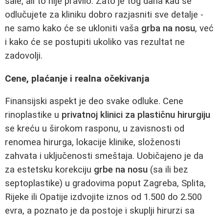
sale, ali to nije pravilo. Zato je tog dana kad se
odlučujete za kliniku dobro razjasniti sve detalje -
ne samo kako će se ukloniti vaša
grba na nosu
, već
i kako će se postupiti ukoliko vas rezultat ne
zadovolji.
Cene, plaćanje i realna očekivanja
Finansijski aspekt je deo svake odluke. Cene
rinoplastike u
privatnoj klinici za plastičnu hirurgiju
se kreću u širokom rasponu, u zavisnosti od
renomea hirurga, lokacije klinike, složenosti
zahvata i uključenosti smeštaja. Uobičajeno je da
za estetsku korekciju
grbe na nosu
(sa ili bez
septoplastike) u gradovima poput Zagreba, Splita,
Rijeke ili Opatije izdvojite iznos od 1.500 do 2.500
evra, a poznato je da postoje i skuplji hirurzi sa