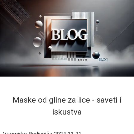
Maske od gline za lice - saveti i
iskustva
Vitomirka Radivojša
2024-11-21