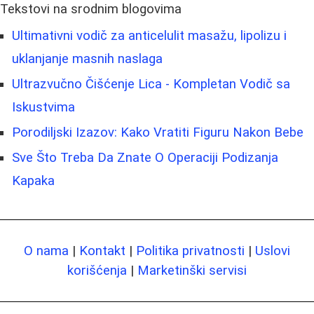
Tekstovi na srodnim blogovima
Ultimativni vodič za anticelulit masažu, lipolizu i
uklanjanje masnih naslaga
Ultrazvučno Čišćenje Lica - Kompletan Vodič sa
Iskustvima
Porodiljski Izazov: Kako Vratiti Figuru Nakon Bebe
Sve Što Treba Da Znate O Operaciji Podizanja
Kapaka
O nama
|
Kontakt
|
Politika privatnosti
|
Uslovi
korišćenja
|
Marketinški servisi