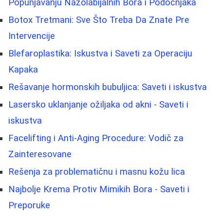
Popunjavanju Nazolabijalnih Bora i Podočnjaka
Botox Tretmani: Sve Što Treba Da Znate Pre
Intervencije
Blefaroplastika: Iskustva i Saveti za Operaciju
Kapaka
Rešavanje hormonskih bubuljica: Saveti i iskustva
Lasersko uklanjanje ožiljaka od akni - Saveti i
iskustva
Facelifting i Anti-Aging Procedure: Vodič za
Zainteresovane
Rešenja za problematičnu i masnu kožu lica
Najbolje Krema Protiv Mimikih Bora - Saveti i
Preporuke