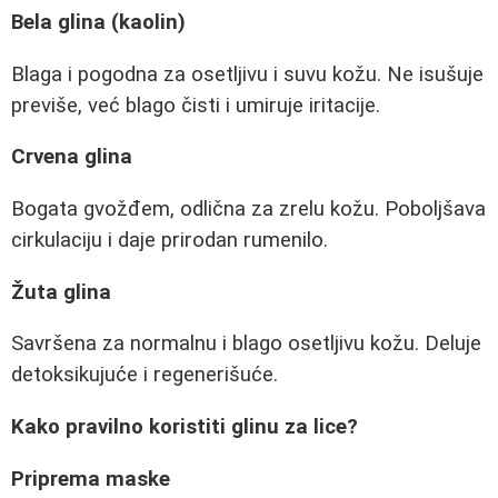
Bela glina (kaolin)
Blaga i pogodna za osetljivu i suvu kožu. Ne isušuje
previše, već blago čisti i umiruje iritacije.
Crvena glina
Bogata gvožđem, odlična za zrelu kožu. Poboljšava
cirkulaciju i daje prirodan rumenilo.
Žuta glina
Savršena za normalnu i blago osetljivu kožu. Deluje
detoksikujuće i regenerišuće.
Kako pravilno koristiti glinu za lice?
Priprema maske