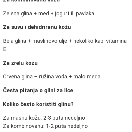
Zelena glina + med + jogurt ili pavlaka
Za suvu i dehidriranu kožu
Bela glina + maslinovo ulje + nekoliko kapi vitamina
E
Za zrelu kožu
Crvena glina + ružina voda + malo meda
Česta pitanja o glini za lice
Koliko često koristiti glinu?
Za masnu kožu: 2-3 puta nedeljno
Za kombinovanu: 1-2 puta nedeljno