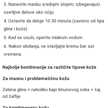
Nanesite masku srednjim slojem, izbegavajući
osetljive delove oko očiju
Ostavite da deluje 10-30 minuta (zavisno od tipa
gline i kože)
Kad se osuši, operite mlakom vodom
Nakon skidanja, ne stavljajte kremu bar sat
vremena
Najbolje kombinacije za različite tipove kože
Za masnu i problematičnu kožu
Zelena glina + nekoliko kapi limunovog soka + čaj
od žalfije
Za kombinovanu kožu