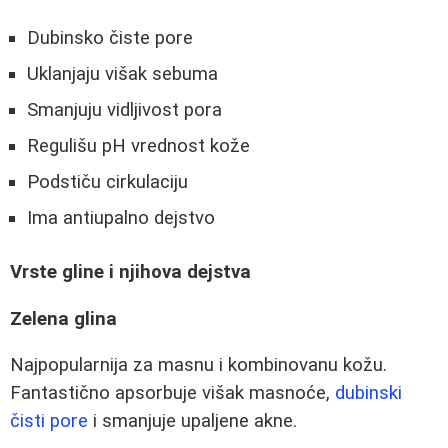
Dubinsko čiste pore
Uklanjaju višak sebuma
Smanjuju vidljivost pora
Regulišu pH vrednost kože
Podstiču cirkulaciju
Ima antiupalno dejstvo
Vrste gline i njihova dejstva
Zelena glina
Najpopularnija za masnu i kombinovanu kožu.
Fantastično apsorbuje višak masnoće,
dubinski
čisti pore
i smanjuje upaljene akne.