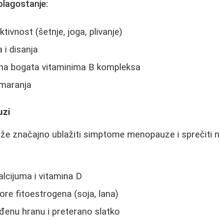
blagostanje:
tivnost (šetnje, joga, plivanje)
 i disanja
ana bogata vitaminima B kompleksa
dmaranja
uzi
ože značajno ublažiti simptome menopauze i sprečiti 
lcijuma i vitamina D
zvore fitoestrogena (soja, lana)
đenu hranu i preterano slatko