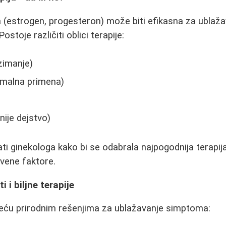
(estrogen, progesteron) može biti efikasna za ublaža
ostoje različiti oblici terapije:
zimanje)
rmalna primena)
jnije dejstvo)
ti ginekologa kako bi se odabrala najpogodnija terapija
tvene faktore.
i i biljne terapije
ću prirodnim rešenjima za ublažavanje simptoma: