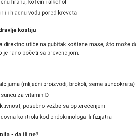
enu hranu, kofein i alkohol
ir ili hladnu vodu pored kreveta
ravlje kostiju
a direktno utiče na gubitak koštane mase, što može d
 je rano početi sa prevencijom.
lcijuma (mliječni proizvodi, brokoli, seme suncokreta)
e suncu za vitamin D
aktivnost, posebno vežbe sa opterećenjem
dovna kontrola kod endokrinologa ili fizijatra
ja - da ili ne?