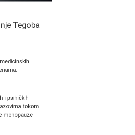
anje Tegoba
 medicinskih
menama.
 i psihičkih
 izazovima tokom
me menopauze i