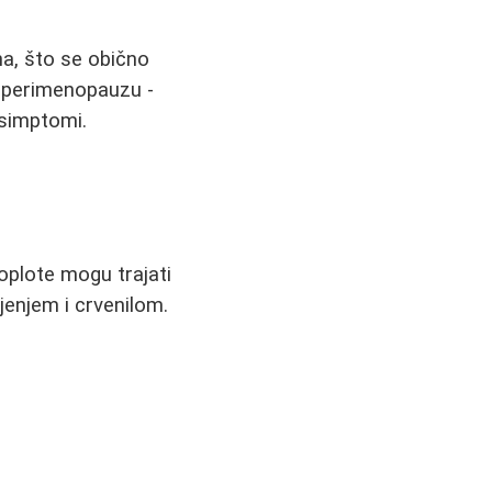
a, što se obično
z perimenopauzu -
 simptomi.
oplote mogu trajati
jenjem i crvenilom.