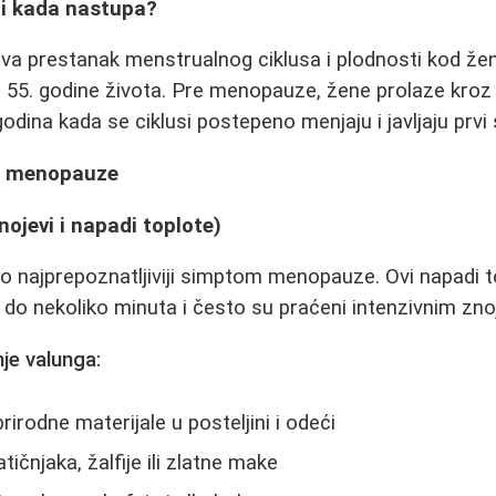
i kada nastupa?
 prestanak menstrualnog ciklusa i plodnosti kod žen
i 55. godine života. Pre menopauze, žene prolaze kro
odina kada se ciklusi postepeno menjaju i javljaju prvi
i menopauze
nojevi i napadi toplote)
o najprepoznatljiviji simptom menopauze. Ovi napadi t
 do nekoliko minuta i često su praćeni intenzivnim zno
je valunga:
prirodne materijale u posteljini i odeći
tičnjaka, žalfije ili zlatne make