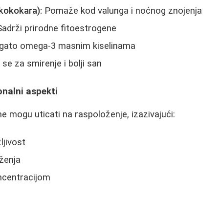
 kokokara):
Pomaže kod valunga i noćnog znojenja
adrži prirodne fitoestrogene
ato omega-3 masnim kiselinama
 se za smirenje i bolji san
onalni aspekti
mogu uticati na raspoloženje, izazivajući:
ljivost
ženja
ncentracijom