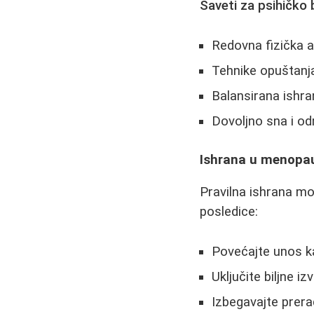
Saveti za psihičko 
Redovna fizička ak
Tehnike opuštanja
Balansirana ishr
Dovoljno sna i o
Ishrana u menopa
Pravilna ishrana m
posledice:
Povećajte unos ka
Uključite biljne i
Izbegavajte prera