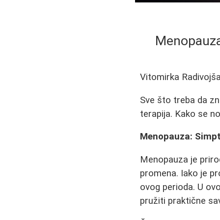
Menopauza:
Vitomirka Radivojš
Sve što treba da zn
terapija. Kako se 
Menopauza: Simpto
Menopauza je prirod
promena. Iako je pr
ovog perioda. U ov
pružiti praktične sa