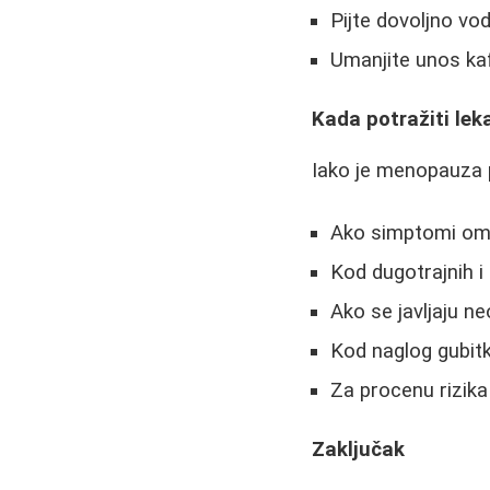
Pijte dovoljno vode
Umanjite unos kaf
Kada potražiti le
Iako je menopauza p
Ako simptomi ome
Kod dugotrajnih i 
Ako se javljaju ne
Kod naglog gubitka
Za procenu rizik
Zaključak