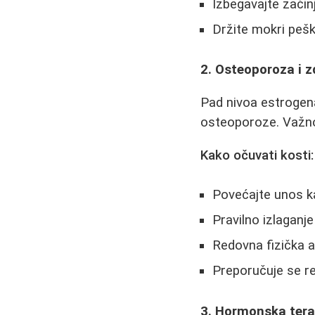
Izbegavajte začinj
Držite mokri pešk
2. Osteoporoza i zd
Pad nivoa estrogen
osteoporoze. Važno
Kako očuvati kosti:
Povećajte unos ka
Pravilno izlaganj
Redovna fizička 
Preporučuje se re
3. Hormonska terapi