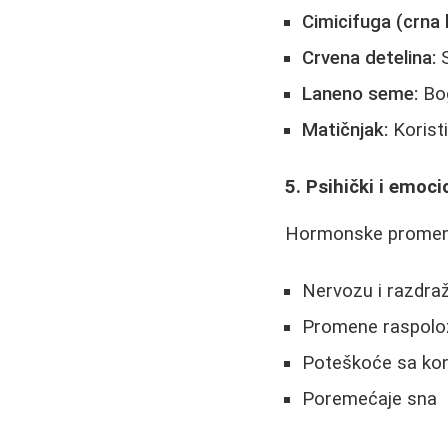
Cimicifuga (crna
Crvena detelina:
S
Laneno seme:
Bog
Matičnjak:
Koristi
5. Psihički i emoci
Hormonske promene 
Nervozu i razdraž
Promene raspolo
Poteškoće sa ko
Poremećaje sna