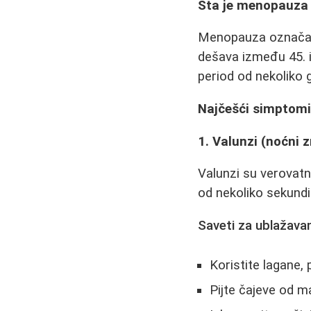
Šta je menopauza 
Menopauza označava
dešava između 45. 
period od nekoliko g
Najčešći simptom
1. Valunzi (noćni z
Valunzi su verovatn
od nekoliko sekundi
Saveti za ublažavan
Koristite lagane, 
Pijte čajeve od ma