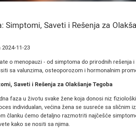
 Simptomi, Saveti i Rešenja za Olakš
a
2024-11-23
ate o menopauzi - od simptoma do prirodnih rešenja i
nositi sa valunzima, osteoporozom i hormonalnim pro
mi, Saveti i Rešenja za Olakšanje Tegoba
na faza u životu svake žene koja donosi niz fizioloških
oces individualan, većina žena se susreće sa sličnim
om članku ćemo detaljno razmotriti najčešće simpto
vete kako se nositi sa njima.