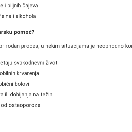
 i biljnih čajeva
eina i alkohola
karsku pomoć?
rirodan proces, u nekim situacijama je neophodno kon
taju svakodnevni život
obilnih krvarenja
obični bolovi
 ili dobijanja na težini
a od osteoporoze