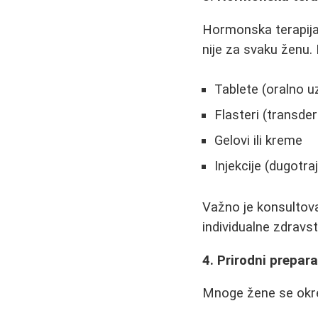
Hormonska terapija 
nije za svaku ženu. P
Tablete (oralno u
Flasteri (transde
Gelovi ili kreme
Injekcije (dugotra
Važno je konsultova
individualne zdravs
4. Prirodni preparat
Mnoge žene se okre