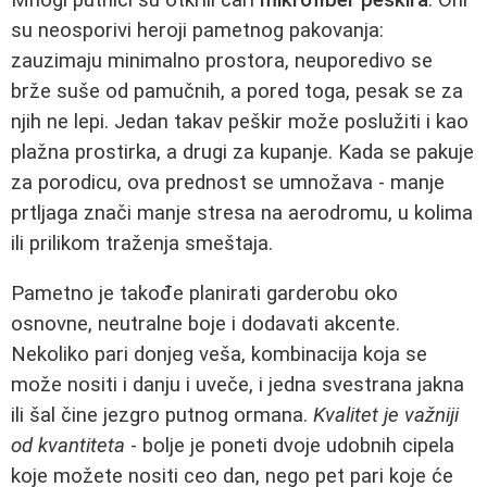
su neosporivi heroji pametnog pakovanja:
zauzimaju minimalno prostora, neuporedivo se
brže suše od pamučnih, a pored toga, pesak se za
njih ne lepi. Jedan takav peškir može poslužiti i kao
plažna prostirka, a drugi za kupanje. Kada se pakuje
za porodicu, ova prednost se umnožava - manje
prtljaga znači manje stresa na aerodromu, u kolima
ili prilikom traženja smeštaja.
Pametno je takođe planirati garderobu oko
osnovne, neutralne boje i dodavati akcente.
Nekoliko pari donjeg veša, kombinacija koja se
može nositi i danju i uveče, i jedna svestrana jakna
ili šal čine jezgro putnog ormana.
Kvalitet je važniji
od kvantiteta
- bolje je poneti dvoje udobnih cipela
koje možete nositi ceo dan, nego pet pari koje će