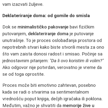
vam izazvati žuljeve.
Deklateriranje doma: od gomile do smisla
Dok se
minimalističko pakovanje
bavi fizičkim
putovanjem,
deklateriranje doma
je putovanje
unutrašnje. To je proces oslobađanja prostora od
nepotrebnih stvari kako biste stvorili mesta za ono
što vam zaista donosi radost i smisao. Počinje sa
jednostavnim pitanjem:
"Da li ovo koristim ili volim?"
Ako odgovor nije potvrdan, verovatno je vreme da
se od toga oprostite.
Proces može biti emotivno zahtevan, posebno
kada se radi o stvarima sa sentimentalnom
vrednošću poput knjiga, dečjih igračaka ili poklona.
Međutim, važno je shvatiti da
memorije žive u