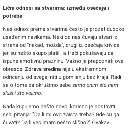
Lični odnosi sa stvarima: između osećaja i
potrebe
Naš odnos prema stvarima često je prožet duboko
usađenim navikama. Neki od nas čuvaju stvari iz
straha od "nekad, možda", drugi iz osećaja krivice
jer su nešto skupo platili, a treći pokušavaju da
ispune emotivnu prazninu. Važno je prepoznati ove
obrasce.
Zdrava sredina
nije u ekstremnom
odricanju od svega, niti u gomilanju bez kraja. Radi
se o tome da okružimo sebe
samo onim što nam
služi i što volimo
.
Kada kupujemo nešto novo, korisno je postaviti
sebi pitanja: "Da li mi ovo zaista treba? Gde ću ga
čuvati? Da li već imam nešto slično?" Ovakav