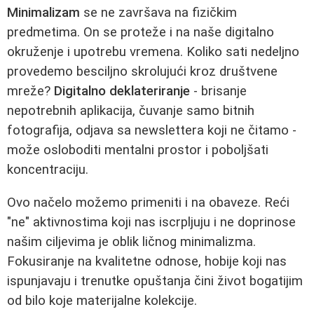
Minimalizam
se ne završava na fizičkim
predmetima. On se proteže i na naše digitalno
okruženje i upotrebu vremena. Koliko sati nedeljno
provedemo besciljno skrolujući kroz društvene
mreže?
Digitalno deklateriranje
- brisanje
nepotrebnih aplikacija, čuvanje samo bitnih
fotografija, odjava sa newslettera koji ne čitamo -
može osloboditi mentalni prostor i poboljšati
koncentraciju.
Ovo načelo možemo primeniti i na obaveze. Reći
"ne" aktivnostima koji nas iscrpljuju i ne doprinose
našim ciljevima je oblik ličnog minimalizma.
Fokusiranje na kvalitetne odnose, hobije koji nas
ispunjavaju i trenutke opuštanja čini život bogatijim
od bilo koje materijalne kolekcije.