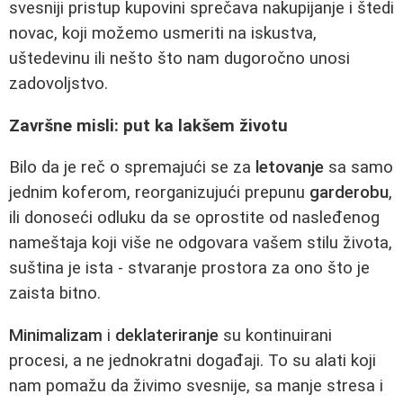
svesniji pristup kupovini sprečava nakupijanje i štedi
novac, koji možemo usmeriti na iskustva,
uštedevinu ili nešto što nam dugoročno unosi
zadovoljstvo.
Završne misli: put ka lakšem životu
Bilo da je reč o spremajući se za
letovanje
sa samo
jednim koferom, reorganizujući prepunu
garderobu
,
ili donoseći odluku da se oprostite od nasleđenog
nameštaja koji više ne odgovara vašem stilu života,
suština je ista - stvaranje prostora za ono što je
zaista bitno.
Minimalizam
i
deklateriranje
su kontinuirani
procesi, a ne jednokratni događaji. To su alati koji
nam pomažu da živimo svesnije, sa manje stresa i