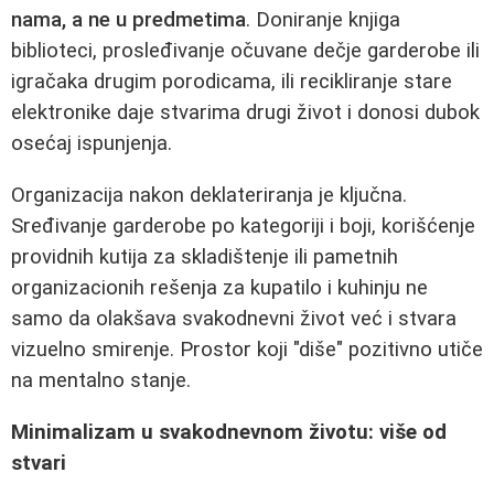
nama, a ne u predmetima
. Doniranje knjiga
biblioteci, prosleđivanje očuvane dečje garderobe ili
igračaka drugim porodicama, ili recikliranje stare
elektronike daje stvarima drugi život i donosi dubok
osećaj ispunjenja.
Organizacija nakon deklateriranja je ključna.
Sređivanje garderobe po kategoriji i boji, korišćenje
providnih kutija za skladištenje ili pametnih
organizacionih rešenja za kupatilo i kuhinju ne
samo da olakšava svakodnevni život već i stvara
vizuelno smirenje. Prostor koji "diše" pozitivno utiče
na mentalno stanje.
Minimalizam u svakodnevnom životu: više od
stvari