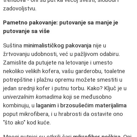
zadovoljstvu.
Pametno pakovanje: putovanje sa manje je
putovanje sa više
Suština
minimalističkog pakovanja
nije u
žrtvovanju udobnosti, već u pažljivom odabiru.
Zamislite da putujete na letovanje i umesto
nekoliko velikih kofera, vašu garderobu, toaletne
potrepštine i plažnu opremu možete smestiti u
jedan srednji kofer i putnu torbu. Kako? Ključ je u
univerzalnim komadima
koji se međusobno
kombinuju, u
laganim i brzosušećim materijalima
poput mikrofibera, i u hrabrosti da ostavite ono
"što ako" kod kuće.
Mnogi putnici su otkrili čari
mikrofiber peškira
. Oni