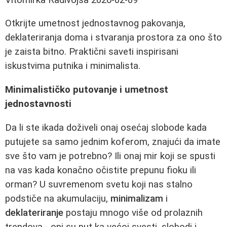
Otkrijte umetnost jednostavnog pakovanja,
deklateriranja doma i stvaranja prostora za ono što
je zaista bitno. Praktični saveti inspirisani
iskustvima putnika i minimalista.
Minimalističko putovanje i umetnost
jednostavnosti
Da li ste ikada doživeli onaj osećaj slobode kada
putujete sa samo jednim koferom, znajući da imate
sve što vam je potrebno? Ili onaj mir koji se spusti
na vas kada konačno očistite prepunu fioku ili
orman? U suvremenom svetu koji nas stalno
podstiče na akumulaciju,
minimalizam
i
deklateriranje
postaju mnogo više od prolaznih
trendova - oni su put ka većoj svesti, slobodi i