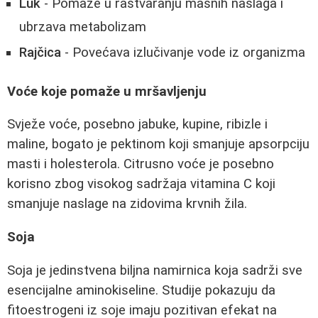
Luk
- Pomaže u rastvaranju masnih naslaga i
ubrzava metabolizam
Rajčica
- Povećava izlučivanje vode iz organizma
Voće koje pomaže u mršavljenju
Svježe voće, posebno jabuke, kupine, ribizle i
maline, bogato je pektinom koji smanjuje apsorpciju
masti i holesterola. Citrusno voće je posebno
korisno zbog visokog sadržaja vitamina C koji
smanjuje naslage na zidovima krvnih žila.
Soja
Soja je jedinstvena biljna namirnica koja sadrži sve
esencijalne aminokiseline. Studije pokazuju da
fitoestrogeni iz soje imaju pozitivan efekat na