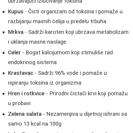
ubrzavajući izlučivanje toksina
Kupus
- Čisti organizam od toksina i pomaže u
razbijanju masnih ćelija u predelu trbuha
Mrkva
- Sadrži karoten koji ubrzava metabolizam
i uklanja masne naslage
Celer
- Bogat kalcijumom koji stimuliše rad
endokrinog sistema
Krastavac
- Sadrži 96% vode i pomaže u
ispiranju toksina iz organizma
Hren i rotkvice
- Prirodni čistači krvi koji pomažu
u probavi
Zelena salata
- Nezamenjiva u dijetnoj ishrani sa
samo 13 kcal na 100g