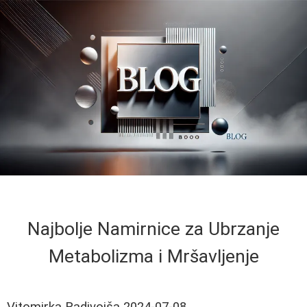
Najbolje Namirnice za Ubrzanje
Metabolizma i Mršavljenje
Vitomirka Radivojša
2024-07-08