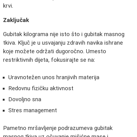
krvi.
Zaključak
Gubitak kilograma nije isto što i gubitak masnog
tkiva. Ključ je u usvajanju zdravih navika ishrane
koje možete održati dugoročno. Umesto
restriktivnih dijeta, fokusirajte se na:
Uravnotežen unos hranjivih materija
Redovnu fizičku aktivnost
Dovoljno sna
Stres management
Pametno mršavljenje podrazumeva gubitak
masnog tkiva uz očuvanje mišićne mase i