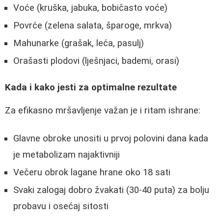
Voće (kruška, jabuka, bobičasto voće)
Povrće (zelena salata, šparoge, mrkva)
Mahunarke (grašak, leća, pasulj)
Orašasti plodovi (lješnjaci, bademi, orasi)
Kada i kako jesti za optimalne rezultate
Za efikasno mršavljenje važan je i ritam ishrane:
Glavne obroke unositi u prvoj polovini dana kada
je metabolizam najaktivniji
Večeru obrok lagane hrane oko 18 sati
Svaki zalogaj dobro žvakati (30-40 puta) za bolju
probavu i osećaj sitosti