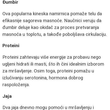
Đumbir
Ova popularna kineska namirnica pomaže telu da
efikasnije sagoreva masnoće. Naučnici veruju da
đumbir deluje kao okidač za proces pretvaranja
masnoća u toplotu, a takođe poboljšava cirkulaciju.
Proteini
Proteini zahtevaju više energije za probavu nego
ugljeni hidrati ili masti, što ih čini idealnim izborom
za mršavljenje. Osim toga, proteini pomažu u
izlučivanju serotonina, hormona dobrog
raspoloženja.
Jaja
Dva jaja dnevno mogu pomoći u mršavljenju i