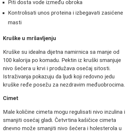
Piti dosta vode između obroka
Kontrolisati unos proteina i izbegavati zasićene
masti
Kruške u mršavljenju
Kruške su idealna dijetna namirnica sa manje od
100 kalorija po komadu. Pektin iz kruški smanjuje
nivo šećera u krvi i produžava osećaj sitosti.
Istraživanja pokazuju da ljudi koji redovno jedu
kruške ređe posežu za nezdravim međuobrocima.
Cimet
Male količine cimeta mogu regulisati nivo inzulina i
smanjiti osećaj gladi. Četvrtina kašičice cimeta
dnevno može smanjiti nivo šećera i holesterola u