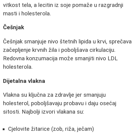
vitkost tela, a lecitin iz soje pomaže u razgradnji
masti i holesterola.
Češnjak
Češnjak smanjuje nivo štetnih lipida u krvi, sprečava
začepljenje krvnih žila i poboljšava cirkulaciju.
Redovna konzumacija može smanjiti nivo LDL
holesterola.
Dijetalna vlakna
Vlakna su ključna za zdravlje jer smanjuju
holesterol, poboljšavaju probavu i daju osećaj
sitosti. Najbolji izvori vlakana su:
Cjelovite žitarice (zob, riža, ječam)