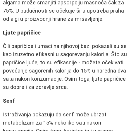
algama može smanjiti apsorpciju masnoća čak za
75%. U budućnosti se očekuje šira upotreba praha
od algi u proizvodnji hrane za mršavljenje.
Ljute papričice
Čili papričice i umaci na njihovoj bazi pokazali su se
kao izuzetno efikasni u sagorevanju kalorija. Što su
papričice ljuće, to su efikasnije - možete očekivati
povećanje sagorenih kalorija do 15% u naredna dva
sata nakon konzumacije. Osim toga, ljute papričice
su dobre i za zdravlje srca.
Senf
Istraživanja pokazuju da senf može ubrzati
metabolizam za 15% nekoliko sati nakon
konzumacije. Osim toga, koristan je i u vreme