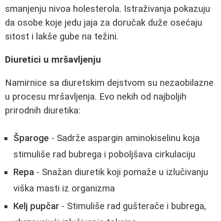
smanjenju nivoa holesterola. Istraživanja pokazuju
da osobe koje jedu jaja za doručak duže osećaju
sitost i lakše gube na težini.
Diuretici u mršavljenju
Namirnice sa diuretskim dejstvom su nezaobilazne
u procesu mršavljenja. Evo nekih od najboljih
prirodnih diuretika:
Šparoge
- Sadrže aspargin aminokiselinu koja
stimuliše rad bubrega i poboljšava cirkulaciju
Repa
- Snažan diuretik koji pomaže u izlučivanju
viška masti iz organizma
Kelj pupčar
- Stimuliše rad gušterače i bubrega,