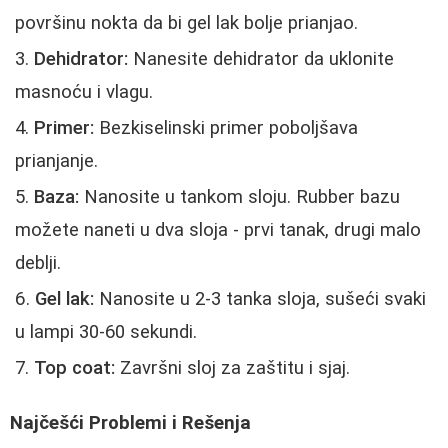
površinu nokta da bi gel lak bolje prianjao.
Dehidrator:
Nanesite dehidrator da uklonite
masnoću i vlagu.
Primer:
Bezkiselinski primer poboljšava
prianjanje.
Baza:
Nanosite u tankom sloju. Rubber bazu
možete naneti u dva sloja - prvi tanak, drugi malo
deblji.
Gel lak:
Nanosite u 2-3 tanka sloja, sušeći svaki
u lampi 30-60 sekundi.
Top coat:
Završni sloj za zaštitu i sjaj.
Najčešći Problemi i Rešenja