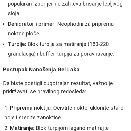
popularan izbor jer ne zahteva brisanje lepljivog
sloja.
Dehidrator i primer:
Neophodni za pripremu
noktne ploče.
Turpije:
Blok turpija za matiranje (180-220
granulacija) i buffer turpija za poravnavanje.
Postupak Nanošenja Gel Laka
Da biste postigli dugotrajan rezultat, važno je
pridržavati se pravilnog redosleda:
Priprema noktiju:
Očistite nokte, uklonite stare
boje i sredite zanoktice.
Matiranje:
Blok turpijom lagano matirajte