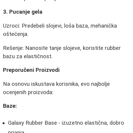
3. Pucanje gela
Uzroci: Predebeli slojevi, loša baza, mehanička
oštećenja.
Rešenje: Nanosite tanje slojeve, koristite rubber
bazu za elastičnost.
Preporučeni Proizvodi
Na osnovu iskustava korisnika, evo najbolje
ocenjenih proizvoda:
Baze:
Galaxy Rubber Base - izuzetno elastična, dobro
prianja