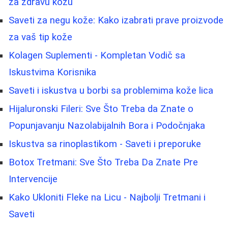
za zdravu kožu
Saveti za negu kože: Kako izabrati prave proizvode
za vaš tip kože
Kolagen Suplementi - Kompletan Vodič sa
Iskustvima Korisnika
Saveti i iskustva u borbi sa problemima kože lica
Hijaluronski Fileri: Sve Što Treba da Znate o
Popunjavanju Nazolabijalnih Bora i Podočnjaka
Iskustva sa rinoplastikom - Saveti i preporuke
Botox Tretmani: Sve Što Treba Da Znate Pre
Intervencije
Kako Ukloniti Fleke na Licu - Najbolji Tretmani i
Saveti