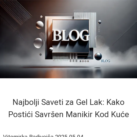
Najbolji Saveti za Gel Lak: Kako
Postići Savršen Manikir Kod Kuće
Vitomirka Radivojša
2025-05-04