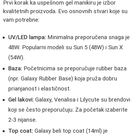
Prvi korak ka uspešnom gel manikiru je izbor
kvalitetnih proizvoda. Evo osnovnih stvari koje su
vam potrebne:
UV/LED lampa:
Minimalna preporučena snaga je
48W. Popularni modeli su Sun 5 (48W) i Sun X
(54W).
Baza:
Početnicima se preporučuje rubber baza
(npr. Galaxy Rubber Base) koja pruža dobru
prianjanost i elastičnost.
Gel lakovi:
Galaxy, Venalisa i Lilycute su brendovi
koji se često preporučuju. Za početak izaberite
2-3 nijanse.
Top coat:
Galaxy beli top coat (14ml) je