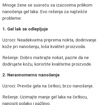
Mnoge žene se susreću sa izazovima prilikom
nanošenja gel laka. Evo rešenja za najčešće
probleme:
1. Gel lak se odlepljuje
Uzroci: Neadekvatna priprema nokta, dodirivanje
kože pri nanošenju, loša kvalitet proizvoda.
Rešenje: Dobro matirajte nokat, pazite da ne
dodirujete kožu, koristite kvalitetne proizvode.
2. Neravnomerno nanošenje
Uzroci: Previše gela na četkici, brzo nanošenje.
Rešenje: Uzimajte manje gel laka na četkicu,
nanositi polako i pažljivo.