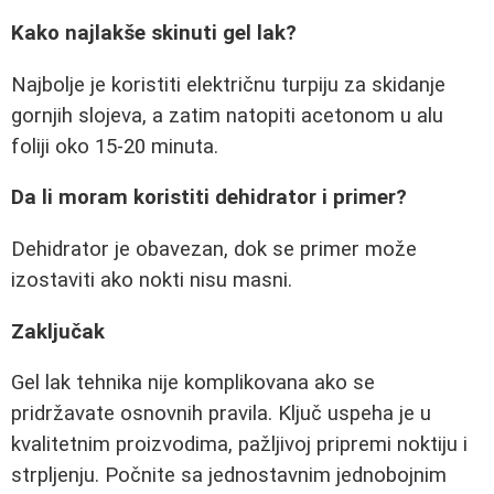
Kako najlakše skinuti gel lak?
Najbolje je koristiti električnu turpiju za skidanje
gornjih slojeva, a zatim natopiti acetonom u alu
foliji oko 15-20 minuta.
Da li moram koristiti dehidrator i primer?
Dehidrator je obavezan, dok se primer može
izostaviti ako nokti nisu masni.
Zaključak
Gel lak tehnika nije komplikovana ako se
pridržavate osnovnih pravila. Ključ uspeha je u
kvalitetnim proizvodima, pažljivoj pripremi noktiju i
strpljenju. Počnite sa jednostavnim jednobojnim