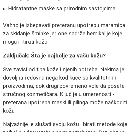
Hidratantne maske sa prirodnim sastojcima
Važno je izbegavati preteranu upotrebu maramica
za skidanje šminke jer one sadrže hemikalije koje
mogu iritirati kožu.
Zaključak: Šta je najbolje za vašu kožu?
Sve zavisi od tipa kože i njenih potreba. Nekima je
dovoljna redovna nega kod kuće sa kvalitetnim
proizvodima, dok drugi povremeno vole da posete
stručnog kozmetičara. Ključ je u umerenosti -
preterana upotreba maski ili pilinga može naškoditi
koži.
Najvažnije je slušati svoju kožu i birati metode koje