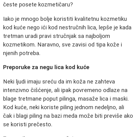
česte posete kozmetičaru?
Iako je mnogo bolje koristiti kvalitetnu kozmetiku
kod kuće nego ići kod nestručnih lica, lepše je kada
tretman uradi pravi stručnjak sa najboljom
kozmetikom. Naravno, sve zavisi od tipa kože i
njenih potreba.
Preporuke za negu lica kod kuće
Neki ljudi imaju sreću da im koža ne zahteva
intenzivno čišćenje, ali ipak povremeno odlaze na
blage tretmane poput pilinga, masaže lica i maski.
Kod kuće, neki koriste piling jednom nedeljno, ali
čak i blagi piling na bazi meda može biti previše ako
se koristi prečesto.