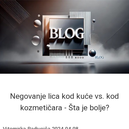
Negovanje lica kod kuće vs. kod
kozmetičara - Šta je bolje?
Vitomirka Radivojša
2024-04-08