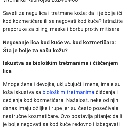
Saveti za negu lica i tretmane kože: da li je bolje ići
kod kozmetičara ili se negovati kod kuće? Istražite
preporuke za piling, maske i borbu protiv mitisera.
Negovanje lica kod kuće vs. kod kozmetičara:
Šta je bolje za vašu kožu?
Iskustva sa biološkim tretmanima i čišćenjem
lica
Mnoge žene i devojke, uključujući i mene, imale su
loša iskustva sa
biološkim tretmanima
čišćenja i
cedjenja kod kozmetičara. Nažalost, neke od njih
danas imaju ožiljke i rupe jer su često posećivale
nestručne kozmetičare. Ovo postavlja pitanje: da li
je bolje negovati se kod kuće redovno i izbegavati