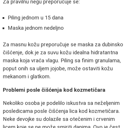
Za pravilnu negu preporučuje se:
Piling jednom u 15 dana
Maska jednom nedeljno
Za masnu kožu preporučuje se maska za dubinsko
čišćenje, dok je za suvu kožu idealna hidratantna
maska koja vraća vlagu. Piling sa finim granulama,
poput onih sa uljem jojobe, može ostaviti kožu
mekanom i glatkom.
Problemi posle čišćenja kod kozmetičara
Nekoliko osoba je podelilo iskustva sa neželjenim
posledicama posle čišćenja lica kod kozmetičara.
Neke devojke su dolazile sa otečenim i crvenim
licem koje se ne može smiriti danima. Ovo je čest