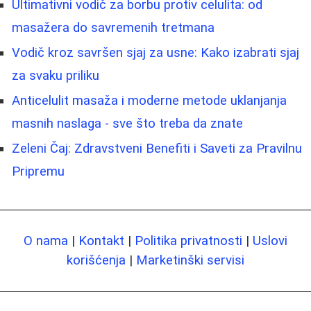
Ultimativni vodič za borbu protiv celulita: od
masažera do savremenih tretmana
Vodič kroz savršen sjaj za usne: Kako izabrati sjaj
za svaku priliku
Anticelulit masaža i moderne metode uklanjanja
masnih naslaga - sve što treba da znate
Zeleni Čaj: Zdravstveni Benefiti i Saveti za Pravilnu
Pripremu
O nama
|
Kontakt
|
Politika privatnosti
|
Uslovi
korišćenja
|
Marketinški servisi