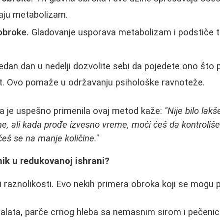
vaju metabolizam.
obroke.
Gladovanje usporava metabolizam i podstiče te
dan dan u nedelji dozvolite sebi da pojedete ono što p
t. Ovo pomaže u održavanju psihološke ravnoteže.
a je uspešno primenila ovaj metod kaže:
"Nije bilo lak
e, ali kada prođe izvesno vreme, moći ćeš da kontroliše
eš se na manje količine."
nik u redukovanoj ishrani?
 i raznolikosti. Evo nekih primera obroka koji se mogu pr
lata, parče crnog hleba sa nemasnim sirom i pečenic