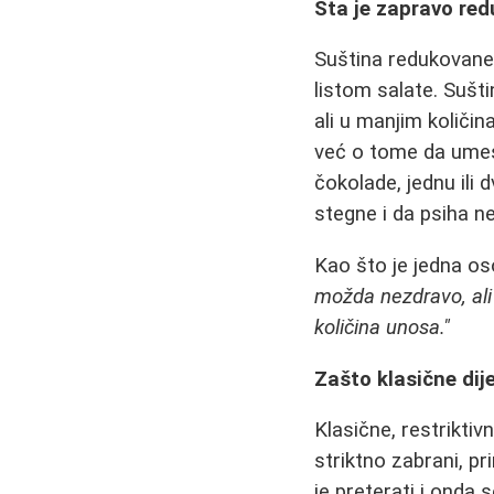
Šta je zapravo re
Suština redukovane i
listom salate. Sušti
ali u manjim količin
već o tome da umest
čokolade, jednu ili 
stegne i da psiha 
Kao što je jedna os
možda nezdravo, ali
količina unosa."
Zašto klasične dij
Klasične, restrikti
striktno zabrani, pr
je preterati i onda