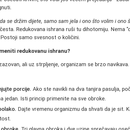
nuti.
a se držim dijete, samo sam jela i ono što volim i ono š
česta. Redukovana ishrana ruši tu dihotomiju. Nema "d
 Postoji samo svesnost o količini.
imeniti redukovanu ishranu?
zazovan, ali uz strpljenje, organizam se brzo navikava.
ujte porcije.
Ako ste navikli na dva tanjira pasulja, poč
 jedan. Isti princip primenite na sve obroke.
polako.
Dajte vremenu organizmu da shvati da je sit. K
tost.
 obroke.
Tri glavna obroka i dve uzine sprečavaju oseća