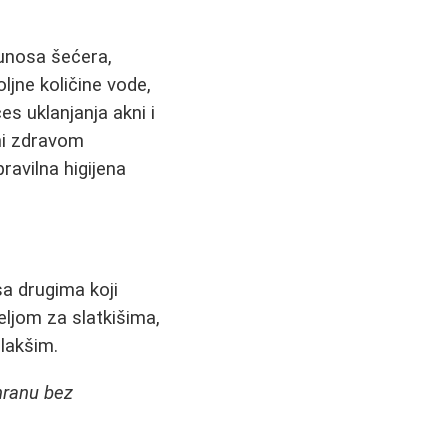
 unosa šećera,
ljne količine vode,
s uklanjanja akni i
ni zdravom
ravilna higijena
a drugima koji
eljom za slatkišima,
 lakšim.
hranu bez