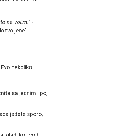
to ne volim."
-
ozvoljene" i
 Evo nekoliko
nite sa jednim i po,
ada jedete sporo,
j gladi koji vodi