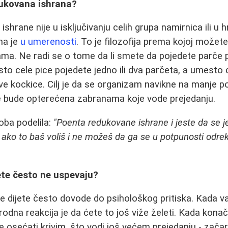
dukovana ishrana?
shrane nije u isključivanju celih grupa namirnica ili u h
na je
u umerenosti
. To je filozofija prema kojoj možete 
ama. Ne radi se o tome da li smete da pojedete parče pi
o cele pice pojedete jedno ili dva parčeta, a umesto c
dve kockice. Cilj je da se organizam navikne na manje p
ne bude opterećena zabranama koje vode prejedanju.
oba podelila:
"Poenta redukovane ishrane i jeste da se je
 ako to baš voliš i ne možeš da ga se u potpunosti odre
ete često ne uspevaju?
vne dijete često dovode do psihološkog pritiska. Kada 
irodna reakcija je da ćete to još viže želeti. Kada kona
 se osećati krivim, što vodi još većem prejedanju - za