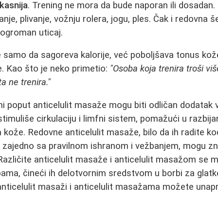
ikasnija
. Trening ne mora da bude naporan ili dosadan.
anje, plivanje, vožnju rolera, jogu, ples. Čak i redovna 
ogroman uticaj.
e samo da sagoreva kalorije, već poboljšava tonus kože,
. Kao što je neko primetio:
"Osoba koja trenira troši viš
a ne trenira."
i poput anticelulit masaže mogu biti odličan dodatak va
timuliše cirkulaciju i limfni sistem, pomažući u razbij
a kože. Redovne anticelulit masaže, bilo da ih radite kod
, zajedno sa pravilnom ishranom i vežbanjem, mogu zn
Različite anticelulit masaže i anticelulit masažom se m
bama, čineći ih delotvornim sredstvom u borbi za gla
ticelulit masaži i anticelulit masažama možete unapre