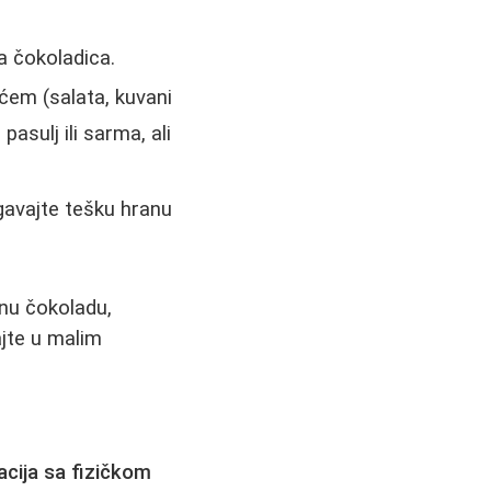
a čokoladica.
rćem (salata, kuvani
pasulj ili sarma, ali
egavajte tešku hranu
rnu čokoladu,
ajte u malim
cija sa fizičkom