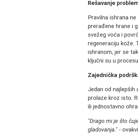
Rešavanje problem
Pravilna ishrana ne 
prerađene hrane i g
svežeg voća i povrć
regeneraciju kože.
ishranom, jer se tak
ključni su u procesu
Zajednička podršk
Jedan od najlepših 
prolaze kroz isto. 
ili jednostavno ohr
"Drago mi je što ču
gladovanja."
- ovakvi