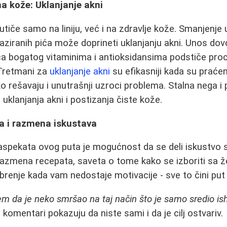
a kože: Uklanjanje akni
utiče samo na liniju, već i na zdravlje kože. Smanjenje
aziranih pića može doprineti uklanjanju akni. Unos dovo
a bogatog vitaminima i antioksidansima podstiče proce
 Tretmani za
uklanjanje akni
su efikasniji kada su praće
o rešavaju i unutrašnji uzroci problema. Stalna nega i p
 uklanjanja akni i postizanja čiste kože.
a i razmena iskustava
aspekata ovog puta je mogućnost da se deli iskustvo s
Razmena recepata, saveta o tome kako se izboriti sa ž
abrenje kada vam nedostaje motivacije - sve to čini put
jem da je neko smršao na taj način što je samo sredio is
 komentari pokazuju da niste sami i da je cilj ostvariv.