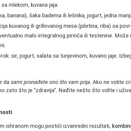
 sa mlekom, kuvana jaja.
a, banana), šaka badema ili lešnika, jogurt, jedna manj
ja kuvanog ili grillovanog mesa (piletina, riba) sa pov
eventualno malo integralnog pirinča ili testenine. Može i 
ni.
ok: sir, jogurt, salata sa tunjevinom, kuvano jaje. Izb
me da
sami pronađete ono što vam prija
. Ako ne volite c
o zato što je "zdravija". Nađite nešto što volite i uživ
nosti
m ishranom mogu postići izvanredni rezultati,
kombina