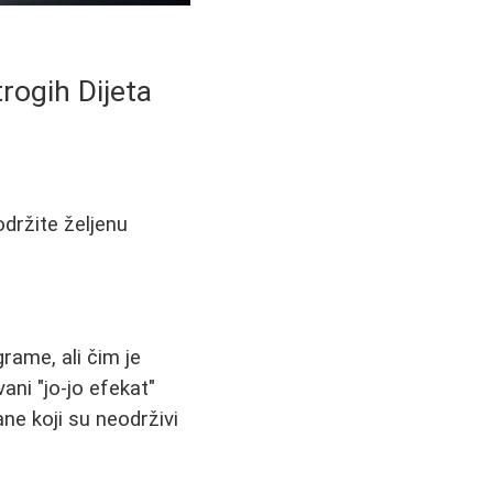
rogih Dijeta
držite željenu
grame, ali čim je
vani "jo-jo efekat"
ne koji su neodrživi