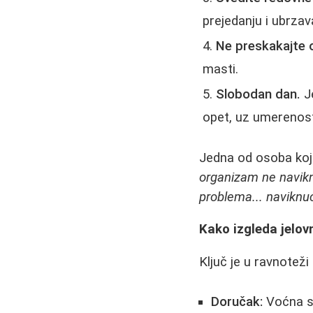
prejedanju i ubrza
Ne preskakajte 
masti.
Slobodan dan.
Je
opet, uz umerenos
Jedna od osoba koj
organizam ne navikn
problema... naviknuć
Kako izgleda jelov
Ključ je u ravnoteži
Doručak:
Voćna sa