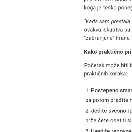
koga je teško pobeg
"Kada sam prestala d
ovakva iskustva su 
"zabranjene" hrane.
Kako praktično pr
Početak može biti i
praktičnih koraka:
Postepeno smanj
pa potom pređite na
Jedite svesno i 
brže ćete osetiti si
Uvedite redovne