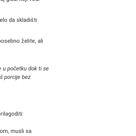
lo da skladišti
osebno želite, ali
še u početku dok ti se
š porcije bez
ilagoditi:
om, musli sa