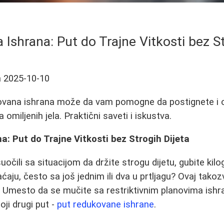
Ishrana: Put do Trajne Vitkosti bez St
a
2025-10-10
kovana ishrana može da vam pomogne da postignete i o
 omiljenih jela. Praktični saveti i iskustva.
: Put do Trajne Vitkosti bez Strogih Dijeta
uočili sa situacijom da držite strogu dijetu, gubite kilo
aćaju, često sa još jednim ili dva u prtljagu? Ovaj takoz
Umesto da se mučite sa restriktivnim planovima ishra
oji drugi put -
put redukovane ishrane
.