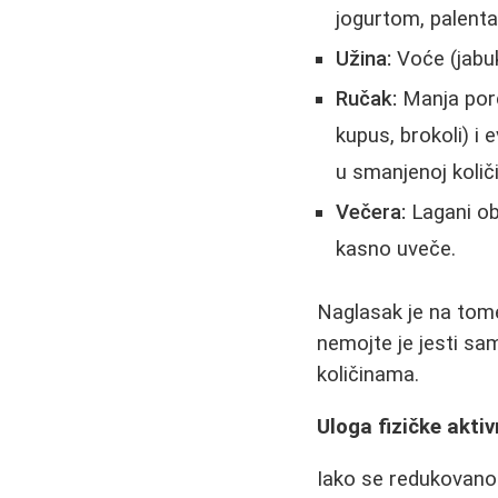
jogurtom, palenta
Užina:
Voće (jabuk
Ručak:
Manja porci
kupus, brokoli) i 
u smanjenoj količi
Večera:
Lagani obr
kasno uveče.
Naglasak je na to
nemojte je jesti sam
količinama.
Uloga fizičke aktiv
Iako se redukovano