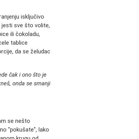
ranjenju isključivo
jesti sve što volite,
ce ili čokoladu,
ele tablice
orcije, da se želudac
de čak i ono što je
kneš, onda se smanji
vam se nešto
čno "pokušate", lako
čaranom krugu od