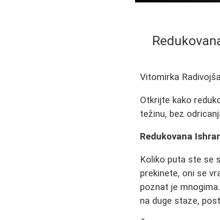
Redukovana 
Vitomirka Radivojš
Otkrijte kako redu
težinu, bez odricanja
Redukovana Ishrana
Koliko puta ste se s
prekinete, oni se vr
poznat je mnogima. 
na duge staze, post