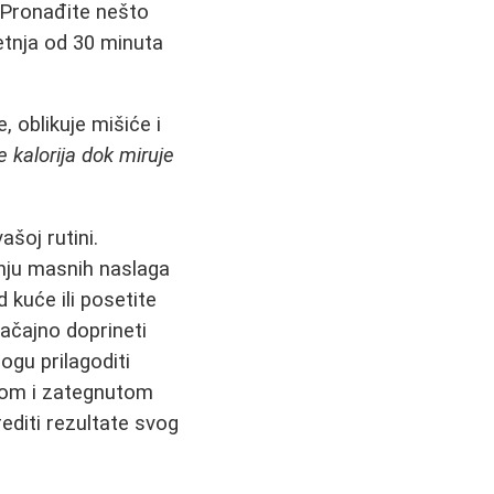
 Pronađite nešto
šetnja od 30 minuta
 oblikuje mišiće i
e kalorija dok miruje
šoj rutini.
anju masnih naslaga
 kuće ili posetite
ačajno doprineti
ogu prilagoditi
tkom i zategnutom
diti rezultate svog