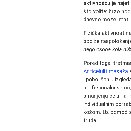
aktivnošću je najef
što volite: brzo hod
dnevno može imati 
Fizička aktivnost n
podiže raspoloženje
nego osoba koja ništ
Pored toga, tretman
Anticelulit masaža
s
i poboljšanju izgled
profesionalni salon
smanjenju celulita. 
individualnim potre
kožom. Uz pomoć an
truda.