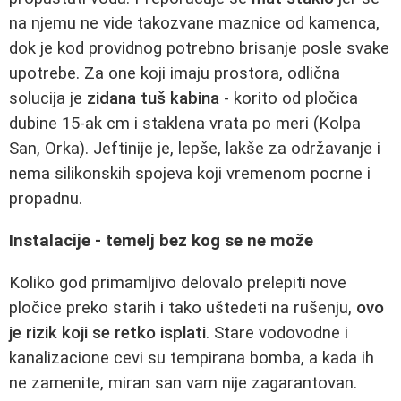
na njemu ne vide takozvane maznice od kamenca,
dok je kod providnog potrebno brisanje posle svake
upotrebe. Za one koji imaju prostora, odlična
solucija je
zidana tuš kabina
- korito od pločica
dubine 15-ak cm i staklena vrata po meri (Kolpa
San, Orka). Jeftinije je, lepše, lakše za održavanje i
nema silikonskih spojeva koji vremenom pocrne i
propadnu.
Instalacije - temelj bez kog se ne može
Koliko god primamljivo delovalo prelepiti nove
pločice preko starih i tako uštedeti na rušenju,
ovo
je rizik koji se retko isplati
. Stare vodovodne i
kanalizacione cevi su tempirana bomba, a kada ih
ne zamenite, miran san vam nije zagarantovan.