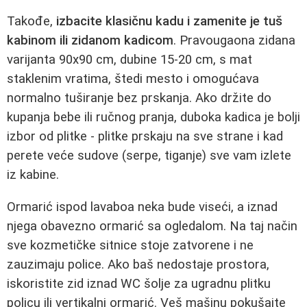
Takođe,
izbacite klasičnu kadu i zamenite je tuš
kabinom ili zidanom kadicom
. Pravougaona zidana
varijanta 90x90 cm, dubine 15-20 cm, s mat
staklenim vratima, štedi mesto i omogućava
normalno tuširanje bez prskanja. Ako držite do
kupanja bebe ili ručnog pranja, duboka kadica je bolji
izbor od plitke - plitke prskaju na sve strane i kad
perete veće sudove (serpe, tiganje) sve vam izlete
iz kabine.
Ormarić ispod lavaboa neka bude viseći, a iznad
njega obavezno ormarić sa ogledalom. Na taj način
sve kozmetičke sitnice stoje zatvorene i ne
zauzimaju police. Ako baš nedostaje prostora,
iskoristite zid iznad WC šolje za ugradnu plitku
policu ili vertikalni ormarić. Veš mašinu pokušajte