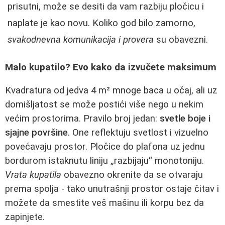
prisutni, može se desiti da vam razbiju pločicu i
naplate je kao novu. Koliko god bilo zamorno,
svakodnevna komunikacija i provera
su obavezni.
Malo kupatilo? Evo kako da izvučete maksimum
Kvadratura od jedva 4 m² mnoge baca u očaj, ali uz
domišljatost se može postići više nego u nekim
većim prostorima. Pravilo broj jedan:
svetle boje i
sjajne površine
. One reflektuju svetlost i vizuelno
povećavaju prostor. Pločice do plafona uz jednu
bordurom istaknutu liniju „razbijaju“ monotoniju.
Vrata kupatila
obavezno okrenite da se otvaraju
prema spolja - tako unutrašnji prostor ostaje čitav i
možete da smestite veš mašinu ili korpu bez da
zapinjete.