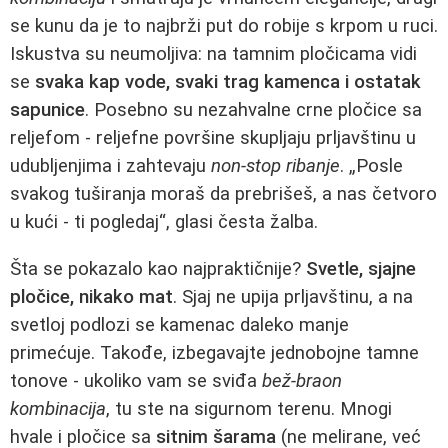
se kunu da je to najbrži put do robije s krpom u ruci.
Iskustva su neumoljiva: na tamnim pločicama vidi
se
svaka kap vode, svaki trag kamenca i ostatak
sapunice
. Posebno su nezahvalne crne pločice sa
reljefom - reljefne površine skupljaju prljavštinu u
udubljenjima i zahtevaju
non-stop ribanje
. „Posle
svakog tuširanja moraš da prebrišeš, a nas četvoro
u kući - ti pogledaj“, glasi česta žalba.
Šta se pokazalo kao najpraktičnije?
Svetle, sjajne
pločice, nikako mat
. Sjaj ne upija prljavštinu, a na
svetloj podlozi se kamenac daleko manje
primećuje. Takođe, izbegavajte jednobojne tamne
tonove - ukoliko vam se sviđa
bež-braon
kombinacija
, tu ste na sigurnom terenu. Mnogi
hvale i pločice sa
sitnim šarama
(ne melirane, već