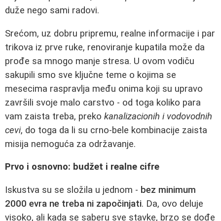
duže nego sami radovi.
Srećom, uz dobru pripremu, realne informacije i par
trikova iz prve ruke, renoviranje kupatila može da
prođe sa mnogo manje stresa. U ovom vodiču
sakupili smo sve ključne teme o kojima se
mesecima raspravlja među onima koji su upravo
završili svoje malo carstvo - od toga koliko para
vam zaista treba, preko
kanalizacionih i vodovodnih
cevi
, do toga da li su crno-bele kombinacije zaista
misija nemoguća za održavanje.
Prvo i osnovno: budžet i realne cifre
Iskustva su se složila u jednom -
bez minimum
2000 evra ne treba ni započinjati
. Da, ovo deluje
visoko, ali kada se saberu sve stavke, brzo se dođe