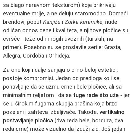
sa blago neravnom teksturom) koje prikrivaju
eventualne mrlje, a ne deluju staromodno. Domaći
brendovi, poput
Kanjiže
i
Zorka keramike
, nude
odličan odnos cene i kvaliteta, a njihove pločice su
čvršće i teže od mnogih uvoznih (turskih, na
primer). Posebno su se proslavile serije: Grazia,
Allegra, Cordoba i Orhideja.
Za one koji i dalje sanjaju o crno-beloj estetici,
postoje kompromisi. Jedan od predloga koji se
ponavlja je da se uzmu crne i bele pločice, ali sa
minimalnim reljefom i da se
fuge rade što uže
- jer
se u širokim fugama skuplja prašina koja brzo
pozeleni i zahteva izbeljivače. Takođe,
vertikalno
postavljanje pločica
(dva reda bele, bordura, dva
reda crne) može vizuelno da izduži zid. Još jedan