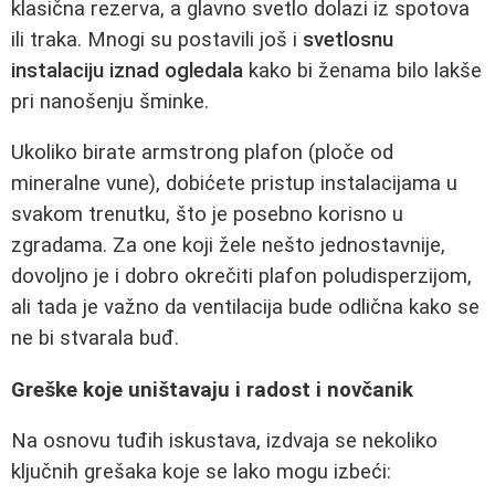
klasična rezerva, a glavno svetlo dolazi iz spotova
ili traka. Mnogi su postavili još i
svetlosnu
instalaciju iznad ogledala
kako bi ženama bilo lakše
pri nanošenju šminke.
Ukoliko birate armstrong plafon (ploče od
mineralne vune), dobićete pristup instalacijama u
svakom trenutku, što je posebno korisno u
zgradama. Za one koji žele nešto jednostavnije,
dovoljno je i dobro okrečiti plafon poludisperzijom,
ali tada je važno da ventilacija bude odlična kako se
ne bi stvarala buđ.
Greške koje uništavaju i radost i novčanik
Na osnovu tuđih iskustava, izdvaja se nekoliko
ključnih grešaka koje se lako mogu izbeći: