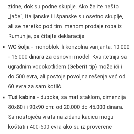
zidne, dok su podne skuplje. Ako želite nešto
„jače“, italijanske ili španske su osetno skuplje,
ali se neretko pod tim imenom prodaje roba iz
Rumunije, pa čitajte deklaracije.
WC šolja
- monoblok ili konzolna varijanta: 10.000
- 15.000 dinara za osnovni model. Kvalitetnija sa
ugradnim vodokotlićem (Geberit tip) može ići i
do 500 evra, ali postoje povoljna rešenja već od
60 evra za sam kotlić.
Tuš kabina
- duboka, sa mat staklom, dimenzija
80x80 ili 90x90 cm: od 20.000 do 45.000 dinara.
Samostojeća vrata na zidanu kadicu mogu
koštati i 400-500 evra ako su iz proverene