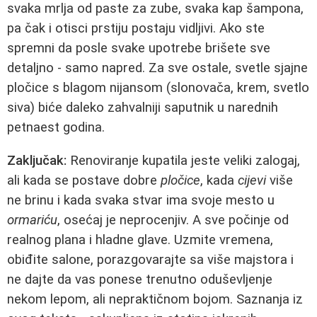
svaka mrlja od paste za zube, svaka kap šampona,
pa čak i otisci prstiju postaju vidljivi. Ako ste
spremni da posle svake upotrebe brišete sve
detaljno - samo napred. Za sve ostale, svetle sjajne
pločice s blagom nijansom (slonovača, krem, svetlo
siva) biće daleko zahvalniji saputnik u narednih
petnaest godina.
Zaključak:
Renoviranje kupatila jeste veliki zalogaj,
ali kada se postave dobre
pločice
, kada
cijevi
više
ne brinu i kada svaka stvar ima svoje mesto u
ormariću
, osećaj je neprocenjiv. A sve počinje od
realnog plana i hladne glave. Uzmite vremena,
obiđite salone, porazgovarajte sa više majstora i
ne dajte da vas ponese trenutno oduševljenje
nekom lepom, ali nepraktičnom bojom. Saznanja iz