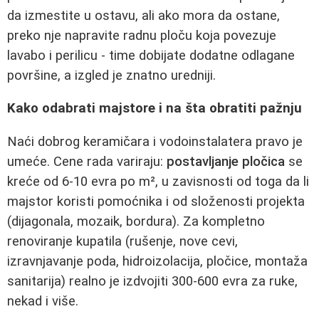
da izmestite u ostavu, ali ako mora da ostane,
preko nje napravite radnu ploču koja povezuje
lavabo i perilicu - time dobijate dodatne odlagane
površine, a izgled je znatno uredniji.
Kako odabrati majstore i na šta obratiti pažnju
Naći dobrog keramičara i vodoinstalatera pravo je
umeće. Cene rada variraju:
postavljanje pločica
se
kreće od 6-10 evra po m², u zavisnosti od toga da li
majstor koristi pomoćnika i od složenosti projekta
(dijagonala, mozaik, bordura). Za kompletno
renoviranje kupatila (rušenje, nove cevi,
izravnjavanje poda, hidroizolacija, pločice, montaža
sanitarija) realno je izdvojiti 300-600 evra za ruke,
nekad i više.