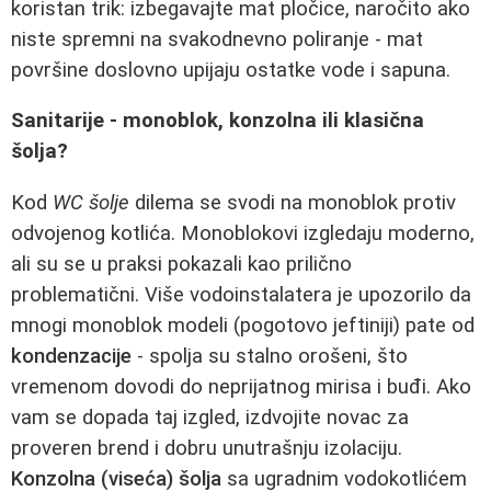
koristan trik: izbegavajte mat pločice, naročito ako
niste spremni na svakodnevno poliranje - mat
površine doslovno upijaju ostatke vode i sapuna.
Sanitarije - monoblok, konzolna ili klasična
šolja?
Kod
WC šolje
dilema se svodi na monoblok protiv
odvojenog kotlića. Monoblokovi izgledaju moderno,
ali su se u praksi pokazali kao prilično
problematični. Više vodoinstalatera je upozorilo da
mnogi monoblok modeli (pogotovo jeftiniji) pate od
kondenzacije
- spolja su stalno orošeni, što
vremenom dovodi do neprijatnog mirisa i buđi. Ako
vam se dopada taj izgled, izdvojite novac za
proveren brend i dobru unutrašnju izolaciju.
Konzolna (viseća) šolja
sa ugradnim vodokotlićem