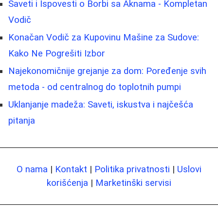
Saveti i Ispovesti o Borbi sa Aknama - Kompletan
Vodič
Konačan Vodič za Kupovinu Mašine za Sudove:
Kako Ne Pogrešiti Izbor
Najekonomičnije grejanje za dom: Poređenje svih
metoda - od centralnog do toplotnih pumpi
Uklanjanje madeža: Saveti, iskustva i najčešća
pitanja
O nama
|
Kontakt
|
Politika privatnosti
|
Uslovi
korišćenja
|
Marketinški servisi