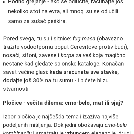
Podno grejanje
- ako se odlučite, računajte još
nekoliko stotina evra, ali mnogi su se odlučili
samo za sušač peškira.
Pored svega, tu su i sitnice:
fug masa
(obavezno
tražite vodootpornu poput Ceresitove protiv buđi),
nosači, sifoni, zavese i
korpa za veš
koja magično
nestane kad gledate salonske kataloge. Konačan
savet većine glasi:
kada sračunate sve stavke,
dodajte još 30%
na tu sumu - i bićete blizu
stvarnosti.
Pločice - večita dilema: crno-belo, mat ili sjaj?
Izbor pločica je najčešća tema i izaziva najviše
podeljenih mišljenja. Dok jedni obožavaju
crno-belu
kombinaciju
i smatraju je vrhuncem elegancije, drugi