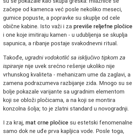
su se pokazale kao skupa greška: mlaznice se
začepe od kamenca već posle nekoliko meseci,
gumice popuste, a popravke su skuplje od cele
obične kabine. Isto važi i za
previše reljefne pločice
i one koje imitiraju kamen - u udubljenja se skuplja
sapunica, a ribanje postaje svakodnevni ritual.
Takođe,
ugradni vodokotlić sa isključivo tipkom za
ispiranje
nije uvek srećno rešenje ukoliko nije
vrhunskog kvaliteta - mehanizam ume da zaglavi, a
zamena podrazumeva razbijanje zida. Mnogo su se
bolje pokazale varijante sa ugradnim elementom
koji se obloži pločicama, a na koji se montira
konzolna šolja; to je zlatni standard u novogradnji.
I za kraj,
mat crne pločice
su estetski fenomenalne
samo dok ne uđe prva kapljica vode. Posle toga,