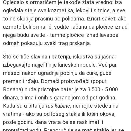
Ogledalo s ormarićem je takođe zlata vredno: iza
ogledala staje sva kozmetika, lekovi i sitnice, a sve
to ne skuplja prašinu po policama. Izričit savet: ako
uzmete beli ormarić, vodite računa da pločice iznad
njega budu svetle - tamne pločice iznad lavaboa
odmah pokazuju svaki trag prskanja.
Što se tiče
slavina i baterija
, iskustva su jasna:
izbegavajte najjeftinije kineske modele. Već par
meseci nakon ugradnje počinju da cure, gube
premaz i rđaju. Domaći proizvođači (poput
Rosana) nude pristojne baterije za 3.500 - 5.000
dinara, a ima i onih s garancijom od pet godina.
Kada su u pitanju
tuš kabine
, nemojte štedeti na
vratima - ako su od lošeg stakla ili loših okova,
posle godinu dana vrata će se rasklimati i
propuštati vodu. Preporučuje se
mat staklo
jer se