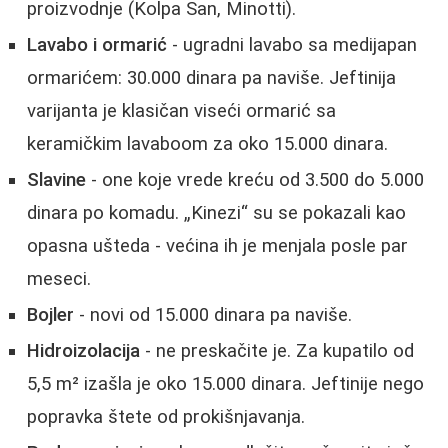
proizvodnje (Kolpa San, Minotti).
Lavabo i ormarić
- ugradni lavabo sa medijapan
ormarićem: 30.000 dinara pa naviše. Jeftinija
varijanta je klasičan viseći ormarić sa
keramičkim lavaboom za oko 15.000 dinara.
Slavine
- one koje vrede kreću od 3.500 do 5.000
dinara po komadu. „Kinezi“ su se pokazali kao
opasna ušteda - većina ih je menjala posle par
meseci.
Bojler
- novi od 15.000 dinara pa naviše.
Hidroizolacija
- ne preskačite je. Za kupatilo od
5,5 m² izašla je oko 15.000 dinara. Jeftinije nego
popravka štete od prokišnjavanja.