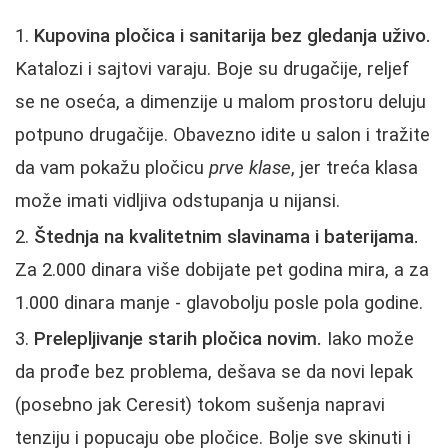
Kupovina pločica i sanitarija bez gledanja uživo.
Katalozi i sajtovi varaju. Boje su drugačije, reljef
se ne oseća, a dimenzije u malom prostoru deluju
potpuno drugačije. Obavezno idite u salon i tražite
da vam pokažu pločicu
prve klase
, jer treća klasa
može imati vidljiva odstupanja u nijansi.
Štednja na kvalitetnim slavinama i baterijama.
Za 2.000 dinara više dobijate pet godina mira, a za
1.000 dinara manje - glavobolju posle pola godine.
Prelepljivanje starih pločica novim.
Iako može
da prođe bez problema, dešava se da novi lepak
(posebno jak Ceresit) tokom sušenja napravi
tenziju i popucaju obe pločice. Bolje sve skinuti i