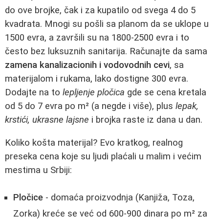
do ove brojke, čak i za kupatilo od svega 4 do 5
kvadrata. Mnogi su pošli sa planom da se uklope u
1500 evra, a završili su na 1800-2500 evra i to
često bez luksuznih sanitarija. Računajte da sama
zamena kanalizacionih i vodovodnih cevi
, sa
materijalom i rukama, lako dostigne 300 evra.
Dodajte na to
lepljenje pločica
gde se cena kretala
od 5 do 7 evra po m² (a negde i više), plus
lepak,
krstići, ukrasne lajsne
i brojka raste iz dana u dan.
Koliko košta materijal? Evo kratkog, realnog
preseka cena koje su ljudi plaćali u malim i većim
mestima u Srbiji:
Pločice
- domaća proizvodnja (Kanjiža, Toza,
Zorka) kreće se već od 600-900 dinara po m² za