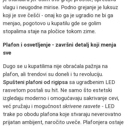
vlagu i neugodne mirise. Podno grejanje je luksuz
koji je sve češći - onaj ko ga je ugradio ne bi ga
menjao, pogotovo u kupatilu gde se golim
stopalima staje na pločice tokom zime.
Plafon i osvetljenje - završni detalj koji menja
sve
Dugo se u kupatilima nije obraćala pažnja na
plafon, ali trendovi su doneli i tu revoluciju.
Spušteni plafoni od rigipsa
sa ugradbenim LED
rasvetom postali su hit. Ne samo što estetski
izgledaju moderno i omogućavaju sakrivanje cevi,
već pružaju i mogućnost
skrivene rasvete
- LED
trake po obodu plafona koje stvaraju neverovatno
prijatan ambijent, naročito uveče. Plafonjera ostaje