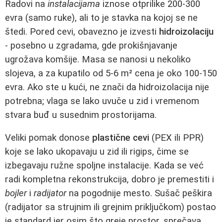
Radovi na
instalacijama
iznose otprilike 200-300
evra (samo ruke), ali to je stavka na kojoj se ne
štedi. Pored cevi, obavezno je izvesti
hidroizolaciju
- posebno u zgradama, gde prokišnjavanje
ugrožava komšije. Masa se nanosi u nekoliko
slojeva, a za kupatilo od 5-6 m² cena je oko 100-150
evra. Ako ste u kući, ne znači da hidroizolacija nije
potrebna; vlaga se lako uvuče u zid i vremenom
stvara buđ u susednim prostorijama.
Veliki pomak donose
plastične cevi
(PEX ili PPR)
koje se lako ukopavaju u zid ili rigips, čime se
izbegavaju ružne spoljne instalacije. Kada se već
radi kompletna rekonstrukcija, dobro je premestiti i
bojler
i
radijator
na pogodnije mesto. Sušač peškira
(radijator sa strujnim ili grejnim priključkom) postao
je standard jer osim što greje prostor, sprečava