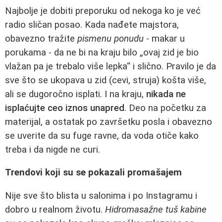
Najbolje je dobiti preporuku od nekoga ko je već
radio sličan posao. Kada nađete majstora,
obavezno tražite
pismenu ponudu
- makar u
porukama - da ne bi na kraju bilo „ovaj zid je bio
vlažan pa je trebalo više lepka“ i slično. Pravilo je da
sve što se ukopava u zid (cevi, struja) košta više,
ali se dugoročno isplati. I na kraju,
nikada ne
isplaćujte ceo iznos unapred
. Deo na početku za
materijal, a ostatak po završetku posla i obavezno
se uverite da su fuge ravne, da voda otiče kako
treba i da nigde ne curi.
Trendovi koji su se pokazali promašajem
Nije sve što blista u salonima i po Instagramu i
dobro u realnom životu.
Hidromasažne tuš kabine