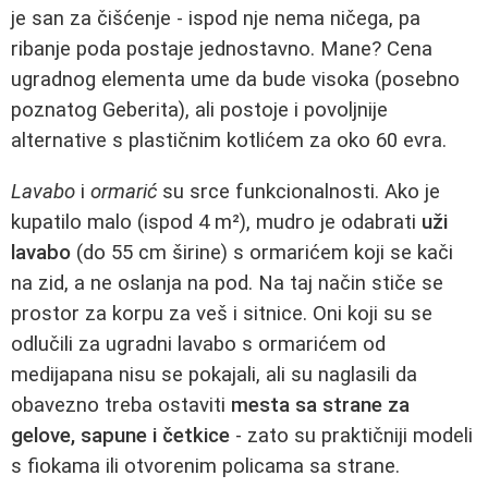
je san za čišćenje - ispod nje nema ničega, pa
ribanje poda postaje jednostavno. Mane? Cena
ugradnog elementa ume da bude visoka (posebno
poznatog Geberita), ali postoje i povoljnije
alternative s plastičnim kotlićem za oko 60 evra.
Lavabo
i
ormarić
su srce funkcionalnosti. Ako je
kupatilo malo (ispod 4 m²), mudro je odabrati
uži
lavabo
(do 55 cm širine) s ormarićem koji se kači
na zid, a ne oslanja na pod. Na taj način stiče se
prostor za korpu za veš i sitnice. Oni koji su se
odlučili za ugradni lavabo s ormarićem od
medijapana nisu se pokajali, ali su naglasili da
obavezno treba ostaviti
mesta sa strane za
gelove, sapune i četkice
- zato su praktičniji modeli
s fiokama ili otvorenim policama sa strane.