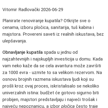
Vitomir Radlovački
2026-06-29
Planirate renoviranje kupatila? Otkrijte sve o
cenama, izboru pločica, sanitarija, tuš kabina i
majstora. Provereni saveti iz realnih iskustava, bez
ulepšavanja.
Obnavljanje kupatila
spada u jednu od
najzahtevnijih i najskupljih investicija u domu. Kada
vam neko kaže da se cela avantura može završiti
za 1000 evra - uzmite to sa velikom rezervom. Na
osnovu brojnih razmena iskustava ljudi koji su
prošli kroz ovaj proces, iskristalisalo se nekoliko
univerzalnih istina: budžet će gotovo sigurno biti
probijen, majstori predstavljaju i najveći trošak i
najveću nepoznanicu, a izbor
pločica
često traje