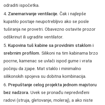
odraditi ispočetka.
Zanemarivanje ventilacije.
Čak i najlepše
kupatilo postaje neupotrebljivo ako se posle
tuširanja ne provetri. Obavezno ostavite prozor
odškrinut ili ugradite ventilator.
Kupovina tuš kabine sa providnim staklom i
srebrnim profilom.
Silikoni na tim kabinama brzo
pocrne, kamenac se uvlači ispod gume i vrata
počinju da zjape. Mat staklo i minimalno
silikonskih spojeva su dobitna kombinacija.
Prepuštanje celog projekta jednom majstoru
bez nadzora.
Uvek se pronađu nepredviđeni
radovi (struja, gletovanje, moleraj), a ako niste