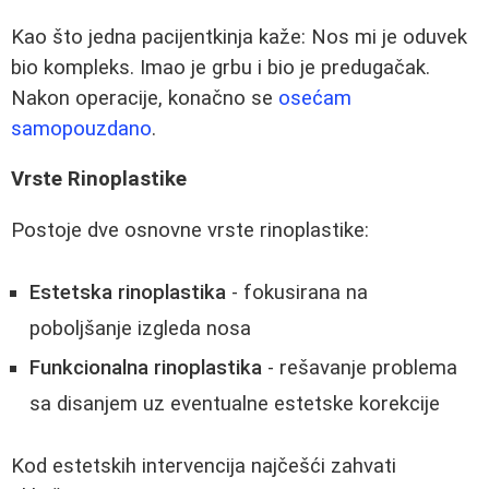
Kao što jedna pacijentkinja kaže: Nos mi je oduvek
bio kompleks. Imao je grbu i bio je predugačak.
Nakon operacije, konačno se
osećam
samopouzdano
.
Vrste Rinoplastike
Postoje dve osnovne vrste rinoplastike:
Estetska rinoplastika
- fokusirana na
poboljšanje izgleda nosa
Funkcionalna rinoplastika
- rešavanje problema
sa disanjem uz eventualne estetske korekcije
Kod estetskih intervencija najčešći zahvati