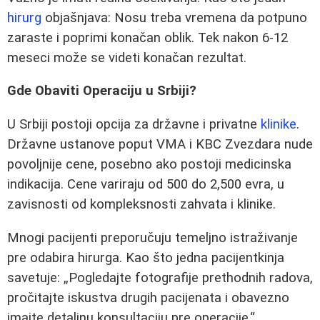
hirurg
objašnjava: Nosu treba vremena da potpuno
zaraste i poprimi konačan oblik. Tek nakon 6-12
meseci može se videti konačan rezultat.
Gde Obaviti Operaciju u Srbiji?
U Srbiji postoji opcija za državne i privatne
klinike
.
Državne ustanove poput VMA i KBC Zvezdara nude
povoljnije cene, posebno ako postoji medicinska
indikacija. Cene variraju od 500 do 2,500 evra, u
zavisnosti od kompleksnosti zahvata i klinike.
Mnogi pacijenti preporučuju temeljno istraživanje
pre odabira hirurga. Kao što jedna pacijentkinja
savetuje:
Pogledajte fotografije prethodnih radova,
pročitajte iskustva drugih pacijenata i obavezno
imajte detaljnu konsultaciju pre operacije.