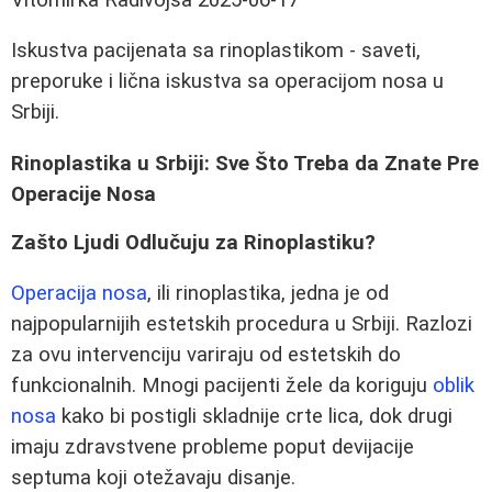
Iskustva pacijenata sa rinoplastikom - saveti,
preporuke i lična iskustva sa operacijom nosa u
Srbiji.
Rinoplastika u Srbiji: Sve Što Treba da Znate Pre
Operacije Nosa
Zašto Ljudi Odlučuju za Rinoplastiku?
Operacija nosa
, ili rinoplastika, jedna je od
najpopularnijih estetskih procedura u Srbiji. Razlozi
za ovu intervenciju variraju od estetskih do
funkcionalnih. Mnogi pacijenti žele da koriguju
oblik
nosa
kako bi postigli skladnije crte lica, dok drugi
imaju zdravstvene probleme poput devijacije
septuma koji otežavaju disanje.