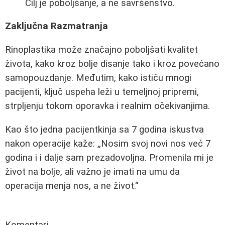
Cilj je poboljšanje, a ne savršenstvo.
Zaključna Razmatranja
Rinoplastika može značajno poboljšati kvalitet
života, kako kroz bolje disanje tako i kroz povećano
samopouzdanje. Međutim, kako ističu mnogi
pacijenti, ključ uspeha leži u temeljnoj pripremi,
strpljenju tokom oporavka i realnim očekivanjima.
Kao što jedna pacijentkinja sa 7 godina iskustva
nakon operacije kaže:
Nosim svoj novi nos već 7
godina i i dalje sam prezadovoljna. Promenila mi je
život na bolje, ali važno je imati na umu da
operacija menja nos, a ne život.
Komentari