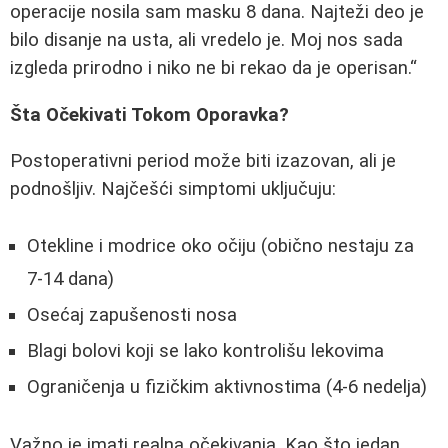
operacije nosila sam masku 8 dana. Najteži deo je
bilo disanje na usta, ali vredelo je. Moj nos sada
izgleda prirodno i niko ne bi rekao da je operisan.
Šta Očekivati Tokom Oporavka?
Postoperativni period može biti izazovan, ali je
podnošljiv. Najčešći simptomi uključuju:
Otekline i modrice oko očiju (obično nestaju za
7-14 dana)
Osećaj zapušenosti nosa
Blagi bolovi koji se lako kontrolišu lekovima
Ograničenja u fizičkim aktivnostima (4-6 nedelja)
Važno je imati realna očekivanja. Kao što jedan