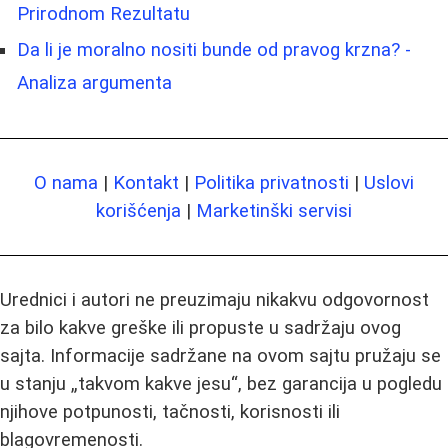
Prirodnom Rezultatu
Da li je moralno nositi bunde od pravog krzna? -
Analiza argumenta
O nama
|
Kontakt
|
Politika privatnosti
|
Uslovi
korišćenja
|
Marketinški servisi
Urednici i autori ne preuzimaju nikakvu odgovornost
za bilo kakve greške ili propuste u sadržaju ovog
sajta. Informacije sadržane na ovom sajtu pružaju se
u stanju „takvom kakve jesu“, bez garancija u pogledu
njihove potpunosti, tačnosti, korisnosti ili
blagovremenosti.