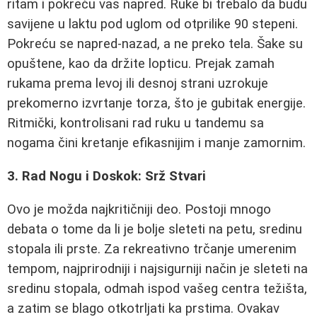
ritam i pokreću vas napred. Ruke bi trebalo da budu
savijene u laktu pod uglom od otprilike 90 stepeni.
Pokreću se napred-nazad, a ne preko tela. Šake su
opuštene, kao da držite lopticu. Prejak zamah
rukama prema levoj ili desnoj strani uzrokuje
prekomerno izvrtanje torza, što je gubitak energije.
Ritmički, kontrolisani rad ruku u tandemu sa
nogama čini kretanje efikasnijim i manje zamornim.
3. Rad Nogu i Doskok: Srž Stvari
Ovo je možda najkritičniji deo. Postoji mnogo
debata o tome da li je bolje sleteti na petu, sredinu
stopala ili prste. Za rekreativno trčanje umerenim
tempom, najprirodniji i najsigurniji način je sleteti na
sredinu stopala, odmah ispod vašeg centra težišta,
a zatim se blago otkotrljati ka prstima. Ovakav