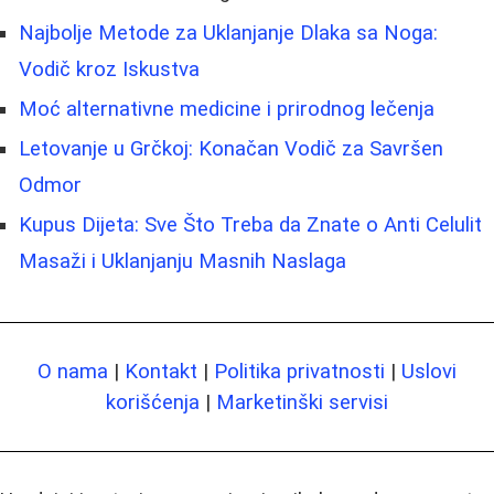
Najbolje Metode za Uklanjanje Dlaka sa Noga:
Vodič kroz Iskustva
Moć alternativne medicine i prirodnog lečenja
Letovanje u Grčkoj: Konačan Vodič za Savršen
Odmor
Kupus Dijeta: Sve Što Treba da Znate o Anti Celulit
Masaži i Uklanjanju Masnih Naslaga
O nama
|
Kontakt
|
Politika privatnosti
|
Uslovi
korišćenja
|
Marketinški servisi