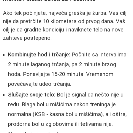
Ako tek počinjete, najveća greška je žurba. Vaš cilj
nije da pretrčite 10 kilometara od prvog dana. Vaš
cilj je da gradite kondiciju i naviknete telo na nove
zahteve postepeno.
Kombinujte hod i trčanje:
Počnite sa intervalima:
2 minute laganog trčanja, pa 2 minute brzog
hoda. Ponavljajte 15-20 minuta. Vremenom
povećavajte udeo trčanja.
Slušajte svoje telo:
Bol je signal da nešto nije u
redu. Blaga bol u mišićima nakon treninga je
normalna (KSB - kasna bol u mišićima), ali oštra,
prodorna bol u zglobovima ili tetivama nije.