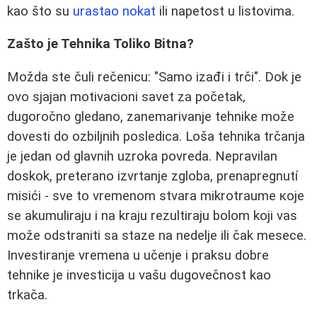
kao što su
urastao nokat
ili napetost u listovima.
Zašto je Tehnika Toliko Bitna?
Možda ste čuli rečenicu: "Samo izađi i trči". Dok je
ovo sjajan motivacioni savet za početak,
dugoročno gledano, zanemarivanje tehnike može
dovesti do ozbiljnih posledica. Loša tehnika trčanja
je jedan od glavnih uzroka povreda. Nepravilan
doskok, preterano izvrtanje zgloba, prenapregnutí
misići - sve to vremenom stvara mikrotraume које
se akumuliraju i na kraju rezultiraju bolom koji vas
može odstraniti sa staze na nedelje ili čak mesece.
Investiranje vremena u učenje i praksu dobre
tehnike je investicija u vašu dugovečnost kao
trkača.