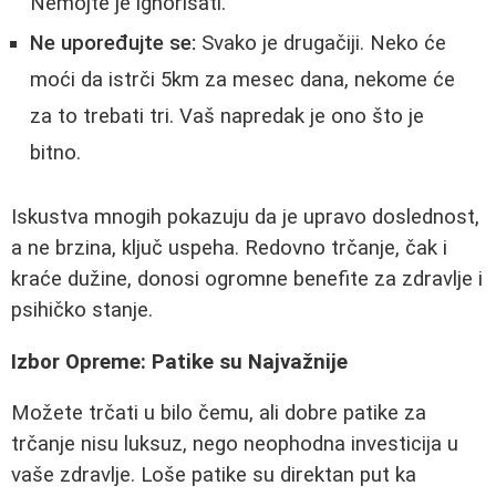
Nemojte je ignorisati.
Ne upoređujte se:
Svako je drugačiji. Neko će
moći da istrči 5km za mesec dana, nekome će
za to trebati tri. Vaš napredak je ono što je
bitno.
Iskustva mnogih pokazuju da je upravo doslednost,
a ne brzina, ključ uspeha. Redovno trčanje, čak i
kraće dužine, donosi ogromne benefite za zdravlje i
psihičko stanje.
Izbor Opreme: Patike su Najvažnije
Možete trčati u bilo čemu, ali dobre patike za
trčanje nisu luksuz, nego neophodna investicija u
vaše zdravlje. Loše patike su direktan put ka