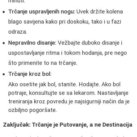
minuti.
Trčanje uspravljenih nogu:
Uvek držite kolena
blago savijena kako pri doskoku, tako i u fazi
odraza.
Nepravilno disanje:
Vežbajte duboko disanje i
uspostavljanje ritma i tokom hodanja, pre nego
što primenite to na trčanje.
Trčanje kroz bol:
Ako osetite jak bol, stanite. Hodajte. Ako bol
potraje, konsultujte se sa lekarom. Nastavljanje
treniranja kroz povredu je najsigurniji način da je
ozbiljno pogoršate.
Zaključak: Trčanje je Putovanje, a ne Destinacija