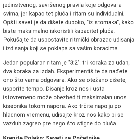
jedinstvenog, savršenog pravila koje odgovara
svima, jer kapacitet pluća i ritam su individualni.
Opšti savet je da dišete duboko, "iz stomaka", kako
biste maksimalno iskoristili kapacitet pluća.
Pokušajte da uspostavite ritmički obrazac udisanja
i izdisanja koji se poklapa sa vašim koracima.
Jedan popularan ritam je "3:2": tri koraka za udah,
dva koraka za izdah. Eksperimentišite da nađete
ono što vama odgovara. Ako se otežano dišete,
usporite tempo. Disanje kroz nos i usta
istovremeno može obezbediti maksimalan unos
kiseonika tokom napora. Ako trčite napolju po
hladnom vremenu, udisajte kroz nos kako bi se
vazduh zagreo pre nego što stigne do pluća.
Krenite Polako: Saveti za Početnike