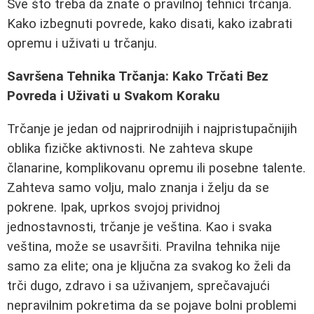
Sve što treba da znate o pravilnoj tehnici trčanja.
Kako izbegnuti povrede, kako disati, kako izabrati
opremu i uživati u trčanju.
Savršena Tehnika Trčanja: Kako Trčati Bez
Povreda i Uživati u Svakom Koraku
Trčanje je jedan od najprirodnijih i najpristupačnijih
oblika fizičke aktivnosti. Ne zahteva skupe
članarine, komplikovanu opremu ili posebne talente.
Zahteva samo volju, malo znanja i želju da se
pokrene. Ipak, uprkos svojoj prividnoj
jednostavnosti, trčanje je veština. Kao i svaka
veština, može se usavršiti. Pravilna tehnika nije
samo za elite; ona je ključna za svakog ko želi da
trči dugo, zdravo i sa uživanjem, sprečavajući
nepravilnim pokretima da se pojave bolni problemi