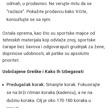
odmah, u prodavnici. Ne verujte mitu da se
"razlaze". Pokažite prodavcu kako trčite,
konsultujte se sa njim.
Ostala oprema, kao što su sportske majice od
tehniskih materijala koji odvlaže znoj, sportske
čarape bez šavova i odgovarajući grudnjak za žene,
doprinose udobnosti, ali patike su apsolutni
prioritet.
Uobičajene Greške i Kako Ih Izbegavati
Predugačak korak:
Smanjite korak. Fokusirajte
se na brži ritman koraka (kadencu), a ne na
dužinu koraka. Cilj je oko 170-180 koraka u