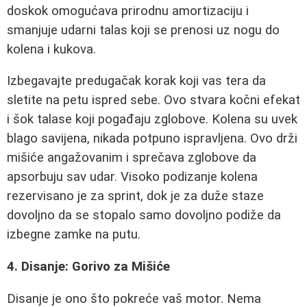
doskok omogućava prirodnu amortizaciju i
smanjuje udarni talas koji se prenosi uz nogu do
kolena i kukova.
Izbegavajte predugačak korak koji vas tera da
sletite na petu ispred sebe. Ovo stvara kočni efekat
i šok talase koji pogađaju zglobove. Kolena su uvek
blago savijena, nikada potpuno ispravljena. Ovo drži
mišiće angažovanim i sprečava zglobove da
apsorbuju sav udar. Visoko podizanje kolena
rezervisano je za sprint, dok je za duže staze
dovoljno da se stopalo samo dovoljno podiže da
izbegne zamke na putu.
4. Disanje: Gorivo za Mišiće
Disanje je ono što pokreće vaš motor. Nema