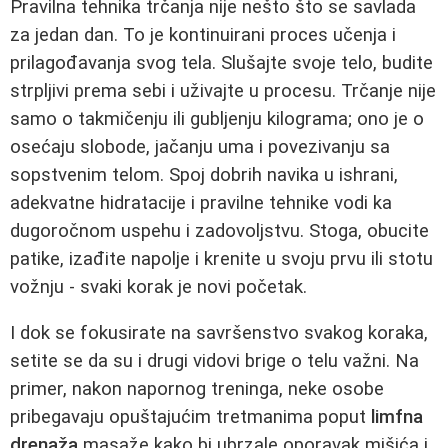
Pravilna tehnika trčanja nije nešto što se savlada
za jedan dan. To je kontinuirani proces učenja i
prilagođavanja svog tela. Slušajte svoje telo, budite
strpljivi prema sebi i uživajte u procesu. Trčanje nije
samo o takmičenju ili gubljenju kilograma; ono je o
osećaju slobode, jačanju uma i povezivanju sa
sopstvenim telom. Spoj dobrih navika u ishrani,
adekvatne hidratacije i pravilne tehnike vodi ka
dugoročnom uspehu i zadovoljstvu. Stoga, obucite
patike, izađite napolje i krenite u svoju prvu ili stotu
vožnju - svaki korak je novi početak.
I dok se fokusirate na savršenstvo svakog koraka,
setite se da su i drugi vidovi brige o telu važni. Na
primer, nakon napornog treninga, neke osobe
pribegavaju opuštajućim tretmanima poput
limfna
drenaža
masaže kako bi ubrzale oporavak mišića i