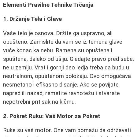
Elementi Pravilne Tehnike Trčanja
1. Držanje Tela i Glave
Vaše telo je osnova. Držite ga uspravno, ali
opušteno. Zamislite da vam se iz temena glave
vuče konac ka nebu. Ramena su opuštena i
spuštena, daleko od ušiju. Gledajte pravo pred sebe,
ne u zemlju. Vrat i gornji deo ledja treba da budu u
neutralnom, opuštenom položaju. Ovo omogućava
nesmetano i efikasno disanje. Ako se povijate
napred ili nazad, remetite ravnotežu i stvarate
nepotrebni pritisak na kičmu.
2. Pokret Ruku: Vaš Motor za Pokret
Ruke su vaš motor. One vam pomažu da održavati