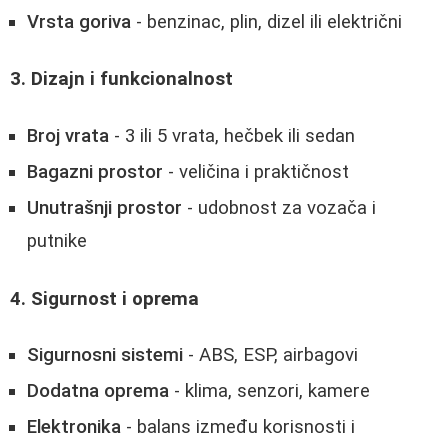
Vrsta goriva
- benzinac, plin, dizel ili električni
3. Dizajn i funkcionalnost
Broj vrata
- 3 ili 5 vrata, hečbek ili sedan
Bagazni prostor
- veličina i praktičnost
Unutrašnji prostor
- udobnost za vozača i
putnike
4. Sigurnost i oprema
Sigurnosni sistemi
- ABS, ESP, airbagovi
Dodatna oprema
- klima, senzori, kamere
Elektronika
- balans između korisnosti i