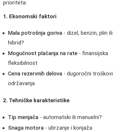
prioriteta:
1. Ekonomski faktori
Mala potrošnja goriva
- dizel, benzin, plin ili
hibrid?
Mogućnost plaćanja na rate
- finansijska
fleksibilnost
Cena rezervnih delova
- dugoročni troškovi
održavanja
2. Tehničke karakteristike
Tip menjača
- automatski ili manuelni?
Snaga motora
- ubrzanje i konjaža