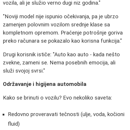
vozila, ali je služio verno dugi niz godina."
"Noviji model nije ispunio očekivanja, pa je ubrzo
zamenjen polovnim vozilom srednje klase sa
kompletnom opremom. Praćenje potrošnje goriva
preko računara se pokazalo kao korisna funkcija."
Drugi korisnik ističe: "Auto kao auto - kada nešto
zvekne, zameni se. Nema posebnih emocija, ali
služi svojoj svrsi."
Održavanje i higijena automobila
Kako se brinuti o vozilu? Evo nekoliko saveta:
Redovno proveravati tečnosti (ulje, voda, kočioni
fluid)