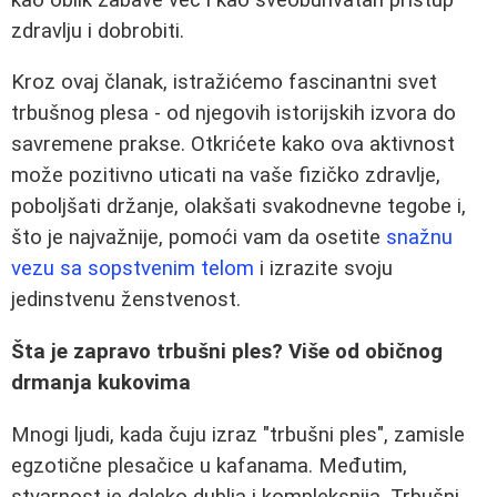
zdravlju i dobrobiti.
Kroz ovaj članak, istražićemo fascinantni svet
trbušnog plesa - od njegovih istorijskih izvora do
savremene prakse. Otkrićete kako ova aktivnost
može pozitivno uticati na vaše fizičko zdravlje,
poboljšati držanje, olakšati svakodnevne tegobe i,
što je najvažnije, pomoći vam da osetite
snažnu
vezu sa sopstvenim telom
i izrazite svoju
jedinstvenu ženstvenost.
Šta je zapravo trbušni ples? Više od običnog
drmanja kukovima
Mnogi ljudi, kada čuju izraz "trbušni ples", zamisle
egzotične plesačice u kafanama. Međutim,
stvarnost je daleko dublja i kompleksnija. Trbušni