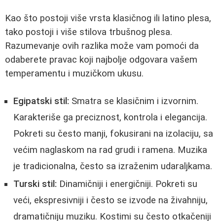
Kao što postoji više vrsta klasičnog ili latino plesa,
tako postoji i više stilova trbušnog plesa.
Razumevanje ovih razlika može vam pomoći da
odaberete pravac koji najbolje odgovara vašem
temperamentu i muzičkom ukusu.
Egipatski stil:
Smatra se klasičnim i izvornim.
Karakteriše ga preciznost, kontrola i elegancija.
Pokreti su često manji, fokusirani na izolaciju, sa
većim naglaskom na rad grudi i ramena. Muzika
je tradicionalna, često sa izraženim udaraljkama.
Turski stil:
Dinamičniji i energičniji. Pokreti su
veći, ekspresivniji i često se izvode na živahniju,
dramatičniju muziku. Kostimi su često otkačeniji