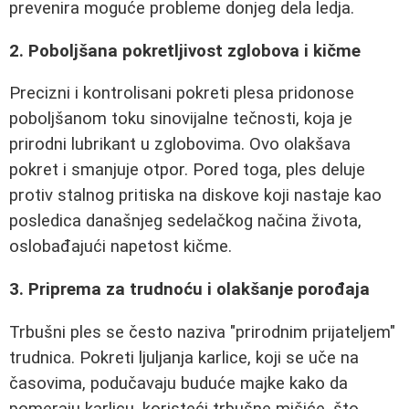
prevenira moguće probleme donjeg dela ledja.
2. Poboljšana pokretljivost zglobova i kičme
Precizni i kontrolisani pokreti plesa pridonose
poboljšanom toku sinovijalne tečnosti, koja je
prirodni lubrikant u zglobovima. Ovo olakšava
pokret i smanjuje otpor. Pored toga, ples deluje
protiv stalnog pritiska na diskove koji nastaje kao
posledica današnjeg sedelačkog načina života,
oslobađajući napetost kičme.
3. Priprema za trudnoću i olakšanje porođaja
Trbušni ples se često naziva "prirodnim prijateljem"
trudnica. Pokreti ljuljanja karlice, koji se uče na
časovima, podučavaju buduće majke kako da
pomeraju karlicu, koristeći trbušne mišiće, što