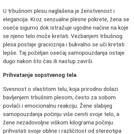
U trbušnom plesu naglašena je ženstvenost i
elegancija. Kroz senzualne plesne pokrete, žena se
oseća sigurno dok istražuje ugodne načine na koje
se njeno telo može kretati. Vezbanjem trbušnog
plesa postaje gracioznija i bukvalno se uči kretati
lepše. Taj poželjan osećaj samopouzdanja ostaje
dugo nakon što čas ili nastup završi.
Prihvatanje sopstvenog tela
Svesnost o vlastitom telu, koja prirodno dolazi
bavljenjem trbušnim plesom, često za sobom
povlači i emocionalnu reakciju. Žene slabijeg
samopouzdanja počinju više ceniti svoje telo, a
žene nezadovoljne viškom kilograma počinju
prihvatati svoje obline i različitost od stereotipa