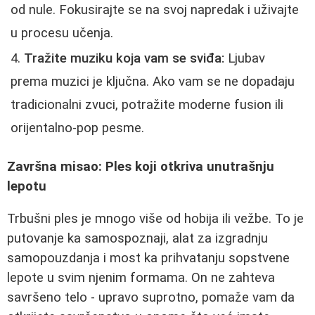
od nule. Fokusirajte se na svoj napredak i uživajte
u procesu učenja.
Tražite muziku koja vam se sviđa:
Ljubav
prema muzici je ključna. Ako vam se ne dopadaju
tradicionalni zvuci, potražite moderne fusion ili
orijentalno-pop pesme.
Završna misao: Ples koji otkriva unutrašnju
lepotu
Trbušni ples je mnogo više od hobija ili vežbe. To je
putovanje ka samospoznaji, alat za izgradnju
samopouzdanja i most ka prihvatanju sopstvene
lepote u svim njenim formama. On ne zahteva
savršeno telo - upravo suprotno, pomaže vam da