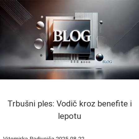
Trbušni ples: Vodič kroz benefite i
lepotu
Vitomirka Radivojša
2025-08-22