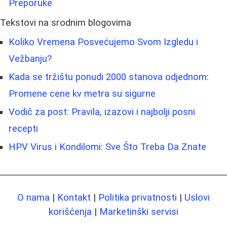
Preporuke
Tekstovi na srodnim blogovima
Koliko Vremena Posvećujemo Svom Izgledu i
Vežbanju?
Kada se tržištu ponudi 2000 stanova odjednom:
Promene cene kv metra su sigurne
Vodič za post: Pravila, izazovi i najbolji posni
recepti
HPV Virus i Kondilomi: Sve Što Treba Da Znate
O nama
|
Kontakt
|
Politika privatnosti
|
Uslovi
korišćenja
|
Marketinški servisi