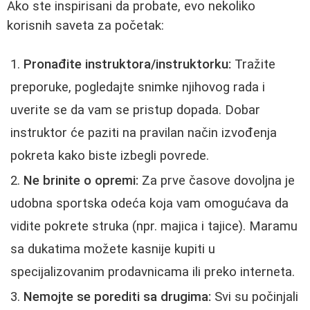
Ako ste inspirisani da probate, evo nekoliko
korisnih saveta za početak:
Pronađite instruktora/instruktorku:
Tražite
preporuke, pogledajte snimke njihovog rada i
uverite se da vam se pristup dopada. Dobar
instruktor će paziti na pravilan način izvođenja
pokreta kako biste izbegli povrede.
Ne brinite o opremi:
Za prve časove dovoljna je
udobna sportska odeća koja vam omogućava da
vidite pokrete struka (npr. majica i tajice). Maramu
sa dukatima možete kasnije kupiti u
specijalizovanim prodavnicama ili preko interneta.
Nemojte se porediti sa drugima:
Svi su počinjali