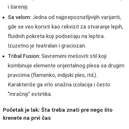
i šareniji.
Sa velom:
Jedna od najprepoznatljivijih varijanti,
gde se veo koristi kao rekvizit za stvaranje lepih,
fluidnih pokreta koji podsećaju na leptira.
Izuzetno je teatralan i graciozan.
Tribal Fusion:
Savremeni mešoviti stil koji
kombinuje elemente orijentalnog plesa sa drugim
pravcima (flamenko, indijski ples, itd.).
Karakteriše ga vrlo snažna izolacija i često
"mračniji" estetika.
Početak je lak: Šta treba znati pre nego što
krenete na prvi čas