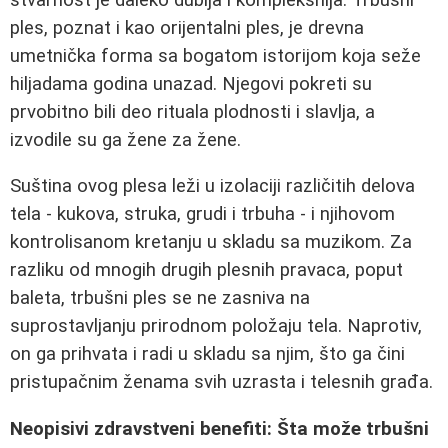
ples, poznat i kao orijentalni ples, je drevna
umetnička forma sa bogatom istorijom koja seže
hiljadama godina unazad. Njegovi pokreti su
prvobitno bili deo rituala plodnosti i slavlja, a
izvodile su ga žene za žene.
Suština ovog plesa leži u izolaciji različitih delova
tela - kukova, struka, grudi i trbuha - i njihovom
kontrolisanom kretanju u skladu sa muzikom. Za
razliku od mnogih drugih plesnih pravaca, poput
baleta, trbušni ples se ne zasniva na
suprostavljanju prirodnom položaju tela. Naprotiv,
on ga prihvata i radi u skladu sa njim, što ga čini
pristupačnim ženama svih uzrasta i telesnih građa.
Neopisivi zdravstveni benefiti: Šta može trbušni