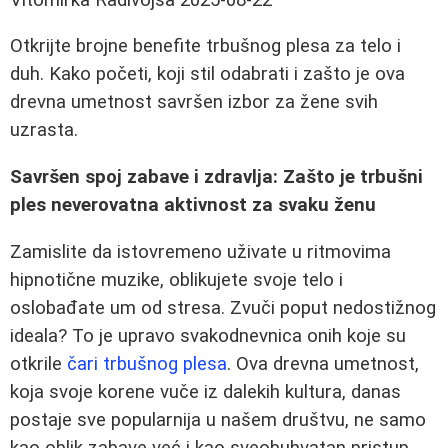
Otkrijte brojne benefite trbušnog plesa za telo i
duh. Kako početi, koji stil odabrati i zašto je ova
drevna umetnost savršen izbor za žene svih
uzrasta.
Savršen spoj zabave i zdravlja: Zašto je trbušni
ples neverovatna aktivnost za svaku ženu
Zamislite da istovremeno uživate u ritmovima
hipnotične muzike, oblikujete svoje telo i
oslobađate um od stresa. Zvuči poput nedostižnog
ideala? To je upravo svakodnevnica onih koje su
otkrile
čari trbušnog plesa
. Ova drevna umetnost,
koja svoje korene vuče iz dalekih kultura, danas
postaje sve popularnija u našem društvu, ne samo
kao oblik zabave već i kao sveobuhvatan pristup