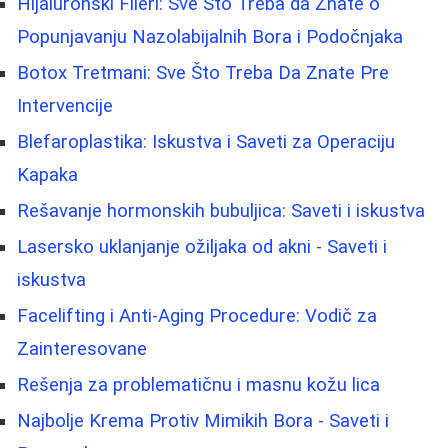
Hijaluronski Fileri: Sve Što Treba da Znate o
Popunjavanju Nazolabijalnih Bora i Podočnjaka
Botox Tretmani: Sve Što Treba Da Znate Pre
Intervencije
Blefaroplastika: Iskustva i Saveti za Operaciju
Kapaka
Rešavanje hormonskih bubuljica: Saveti i iskustva
Lasersko uklanjanje ožiljaka od akni - Saveti i
iskustva
Facelifting i Anti-Aging Procedure: Vodič za
Zainteresovane
Rešenja za problematičnu i masnu kožu lica
Najbolje Krema Protiv Mimikih Bora - Saveti i