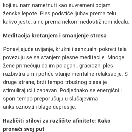
koji su nam nametnuti kao suvremeni pojam
ženske lepote. Ples podstiče ljubav prema telu
kakvo jeste, a ne prema nekom nedostižnom idealu.
Meditacija kretanjem i smanjenje stresa
Ponavljajuće uvijanje, kružni i senzualni pokreti tela
povezuju se sa stanjem plesne meditacije. Mnoge
žene primećuju da im polagani, graciozni ples
razbistra um i potiče stanje mentalne relaksacije. S
druge strane, brži tempo trbušnog plesa je
stimulirajući i zabavan. Podjednako se energični i
spori tempo preporučuju u slučajevima
anksioznosti i blage depresije.
Različiti stilovi za različite afinitete: Kako
pronaći svoj put