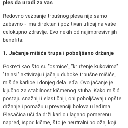
ples da uradi za vas
Redovno vežbanje trbušnog plesa nije samo
zabavno - ima direktan i pozitivan uticaj na vaše
celokupno zdravlje. Evo nekih od najimpresivnijih
benefita:
1. Jačanje mišića trupa i poboljšano držanje
Pokreti kao što su "osmice", "kruženje kukovima" i
"talasi" aktiviraju i jačaju duboke trbušne mišiće,
mišiće karlice i donjeg dela leđa. Ovo jačanje je
ključno za stabilnost kičmenog stuba. Kako mišići
postaju snažniji i elastičniji, oni poboljšavaju opšte
držanje i pomažu u prevenciji bolova u leđima.
Plesačica uči da drži karlicu lagano pomerenu
napred, ispod kičme, što je neutralni položaj koji