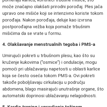
može značajno olakšati prirodni porođaj. Ples jača
upravo one mišiće koji se intenzivno koriste tokom
porođaja. Nakon porođaja, deluje kao izvrsna
postporođajna vežba koja pomaže trbušnim
mišićima da se vrate u formu.
4. Olakšavanje menstrualnih tegoba i PMS-a
Umirujući pokreti u trbušnom plesu, kao što su
kruženje kukovima ("osmice") i ondulacije, mogu
pomoći pri ublažavanju napetosti u oblasti karlice
koja se često oseća tokom PMS-a. Ovi pokreti
takođe poboljšavaju cirkulaciju u području
abdomena, blago masirajući unutrašnje organe, što
automatski doprinosi ublažavanju nelagodnosti.
5. Kardio trening i upravljanje težinom