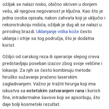
ožiljak se nalazi nisko, obično skriven u donjem
vešu, ali njegova negovanost je ključna. Kao što je
jedna osoba opisala, nakon zahvata koji je uključio i
rekonstrukciju mišića, ožiljak je dug ali se nalazi u
prirodnoj brazdi.
Uklanjanje viška kože
često
uklanja i strije sa tog područja, što je dodatna
korist.
Ožiljci od carskog reza ili operacije slepog creva
predstavljaju poseban izazov zbog svoje veličine i
lokacije. Za njih se često kombinuju metode:
hiruško sužavanje praćeno laserskim
zagladivanjem. Važno je tražiti hirurga koji ima
iskustva sa
estetskim zatvaranjem rana
i koristi
fine, intradermalne šavove koji se apsorbuju, što
daje bolji kosmetski rezultat.