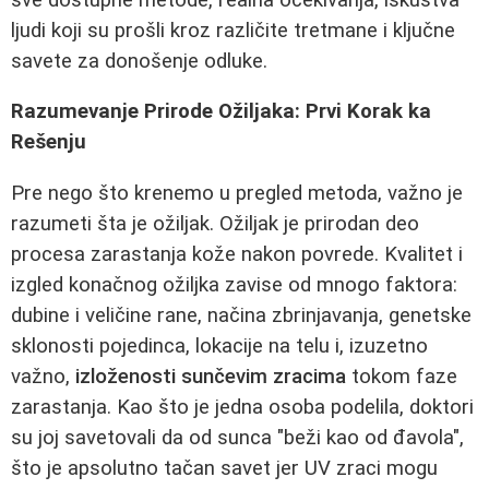
ljudi koji su prošli kroz različite tretmane i ključne
savete za donošenje odluke.
Razumevanje Prirode Ožiljaka: Prvi Korak ka
Rešenju
Pre nego što krenemo u pregled metoda, važno je
razumeti šta je ožiljak. Ožiljak je prirodan deo
procesa zarastanja kože nakon povrede. Kvalitet i
izgled konačnog ožiljka zavise od mnogo faktora:
dubine i veličine rane, načina zbrinjavanja, genetske
sklonosti pojedinca, lokacije na telu i, izuzetno
važno,
izloženosti sunčevim zracima
tokom faze
zarastanja. Kao što je jedna osoba podelila, doktori
su joj savetovali da od sunca "beži kao od đavola",
što je apsolutno tačan savet jer UV zraci mogu