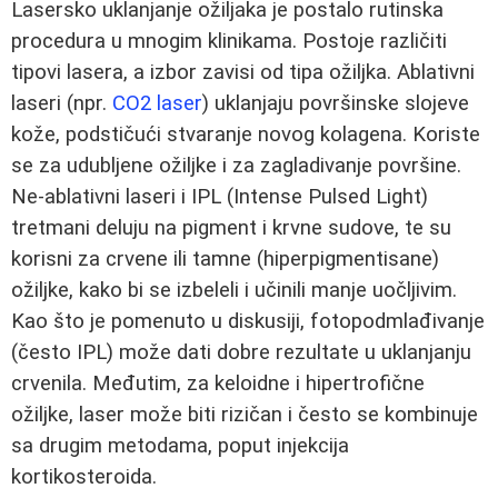
Lasersko uklanjanje ožiljaka je postalo rutinska
procedura u mnogim klinikama. Postoje različiti
tipovi lasera, a izbor zavisi od tipa ožiljka. Ablativni
laseri (npr.
CO2 laser
) uklanjaju površinske slojeve
kože, podstičući stvaranje novog kolagena. Koriste
se za udubljene ožiljke i za zagladivanje površine.
Ne-ablativni laseri i IPL (Intense Pulsed Light)
tretmani deluju na pigment i krvne sudove, te su
korisni za crvene ili tamne (hiperpigmentisane)
ožiljke, kako bi se izbeleli i učinili manje uočljivim.
Kao što je pomenuto u diskusiji, fotopodmlađivanje
(često IPL) može dati dobre rezultate u uklanjanju
crvenila. Međutim, za keloidne i hipertrofične
ožiljke, laser može biti rizičan i često se kombinuje
sa drugim metodama, poput injekcija
kortikosteroida.