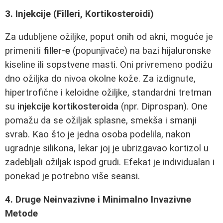
3. Injekcije (Filleri, Kortikosteroidi)
Za udubljene ožiljke, poput onih od akni, moguće je
primeniti
filler-e
(popunjivače) na bazi hijaluronske
kiseline ili sopstvene masti. Oni privremeno podižu
dno ožiljka do nivoa okolne kože. Za izdignute,
hipertrofične i keloidne ožiljke, standardni tretman
su
injekcije kortikosteroida
(npr. Diprospan). One
pomažu da se ožiljak splasne, smekša i smanji
svrab. Kao što je jedna osoba podelila, nakon
ugradnje silikona, lekar joj je ubrizgavao kortizol u
zadebljali ožiljak ispod grudi. Efekat je individualan i
ponekad je potrebno više seansi.
4. Druge Neinvazivne i Minimalno Invazivne
Metode