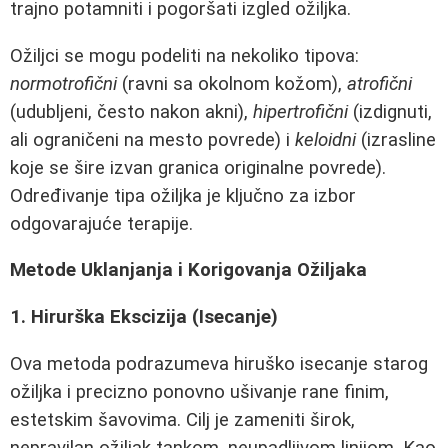
trajno potamniti i pogoršati izgled ožiljka.
Ožiljci se mogu podeliti na nekoliko tipova:
normotrofični
(ravni sa okolnom kožom),
atrofični
(udubljeni, često nakon akni),
hipertrofični
(izdignuti,
ali ograničeni na mesto povrede) i
keloidni
(izrasline
koje se šire izvan granica originalne povrede).
Određivanje tipa ožiljka je ključno za izbor
odgovarajuće terapije.
Metode Uklanjanja i Korigovanja Ožiljaka
1. Hirurška Ekscizija (Isecanje)
Ova metoda podrazumeva hiruško isecanje starog
ožiljka i precizno ponovno ušivanje rane finim,
estetskim šavovima. Cilj je zameniti širok,
nepravilan ožiljak tankom, neupadljivom linijom. Kao