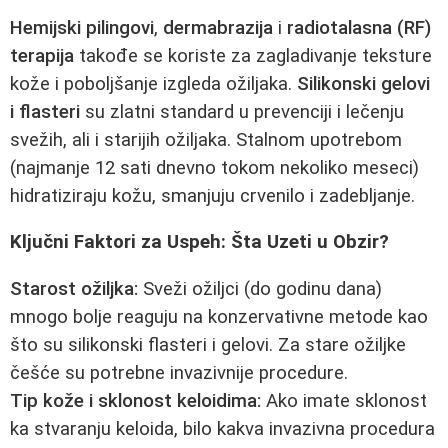
Hemijski pilingovi
,
dermabrazija
i
radiotalasna (RF)
terapija
takođe se koriste za zagladivanje teksture
kože i poboljšanje izgleda ožiljaka.
Silikonski gelovi
i flasteri
su zlatni standard u prevenciji i lečenju
svežih, ali i starijih ožiljaka. Stalnom upotrebom
(najmanje 12 sati dnevno tokom nekoliko meseci)
hidratiziraju kožu, smanjuju crvenilo i zadebljanje.
Ključni Faktori za Uspeh: Šta Uzeti u Obzir?
Starost ožiljka:
Sveži ožiljci (do godinu dana)
mnogo bolje reaguju na konzervativne metode kao
što su silikonski flasteri i gelovi. Za stare ožiljke
češće su potrebne invazivnije procedure.
Tip kože i sklonost keloidima:
Ako imate sklonost
ka stvaranju keloida, bilo kakva invazivna procedura