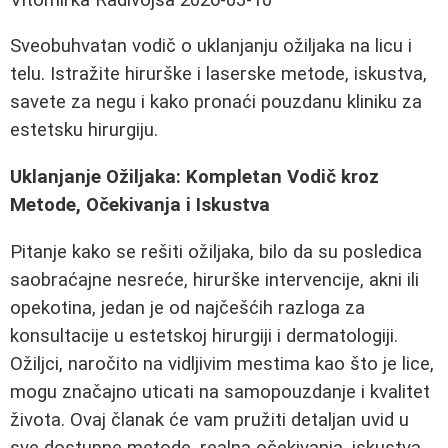
Sveobuhvatan vodič o uklanjanju ožiljaka na licu i
telu. Istražite hirurške i laserske metode, iskustva,
savete za negu i kako pronaći pouzdanu kliniku za
estetsku hirurgiju.
Uklanjanje Ožiljaka: Kompletan Vodič kroz
Metode, Očekivanja i Iskustva
Pitanje kako se rešiti ožiljaka, bilo da su posledica
saobraćajne nesreće, hirurške intervencije, akni ili
opekotina, jedan je od najčešćih razloga za
konsultacije u estetskoj hirurgiji i dermatologiji.
Ožiljci, naročito na vidljivim mestima kao što je lice,
mogu značajno uticati na samopouzdanje i kvalitet
života. Ovaj članak će vam pružiti detaljan uvid u
sve dostupne metode, realna očekivanja, iskustva