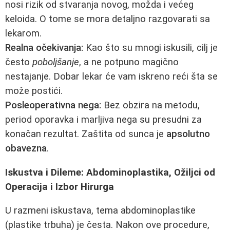
nosi rizik od stvaranja novog, možda i većeg
keloida. O tome se mora detaljno razgovarati sa
lekarom.
Realna očekivanja:
Kao što su mnogi iskusili, cilj je
često
poboljšanje
, a ne potpuno magično
nestajanje. Dobar lekar će vam iskreno reći šta se
može postići.
Posleoperativna nega:
Bez obzira na metodu,
period oporavka i marljiva nega su presudni za
konačan rezultat. Zaštita od sunca je
apsolutno
obavezna
.
Iskustva i Dileme: Abdominoplastika, Ožiljci od
Operacija i Izbor Hirurga
U razmeni iskustava, tema abdominoplastike
(plastike trbuha) je česta. Nakon ove procedure,