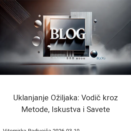
Uklanjanje Ožiljaka: Vodič kroz
Metode, Iskustva i Savete
Vitomirka Radivojša
2026-03-10