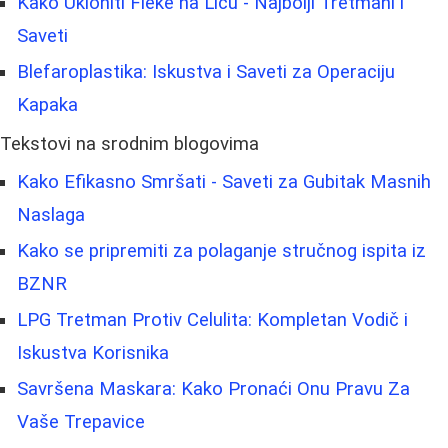
Kako Ukloniti Fleke na Licu - Najbolji Tretmani i
Saveti
Blefaroplastika: Iskustva i Saveti za Operaciju
Kapaka
Tekstovi na srodnim blogovima
Kako Efikasno Smršati - Saveti za Gubitak Masnih
Naslaga
Kako se pripremiti za polaganje stručnog ispita iz
BZNR
LPG Tretman Protiv Celulita: Kompletan Vodič i
Iskustva Korisnika
Savršena Maskara: Kako Pronaći Onu Pravu Za
Vaše Trepavice