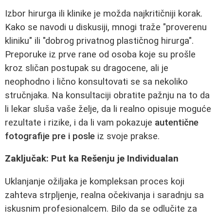
Izbor hirurga ili klinike je možda najkritičniji korak.
Kako se navodi u diskusiji, mnogi traže "proverenu
kliniku" ili "dobrog privatnog plastičnog hirurga".
Preporuke iz prve rane od osoba koje su prošle
kroz sličan postupak su dragocene, ali je
neophodno i lično konsultovati se sa nekoliko
stručnjaka. Na konsultaciji obratite pažnju na to da
li lekar sluša vaše želje, da li realno opisuje moguće
rezultate i rizike, i da li vam pokazuje
autentične
fotografije pre i posle
iz svoje prakse.
Zaključak: Put ka Rešenju je Individualan
Uklanjanje ožiljaka je kompleksan proces koji
zahteva strpljenje, realna očekivanja i saradnju sa
iskusnim profesionalcem. Bilo da se odlučite za