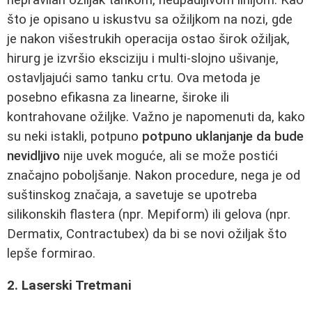
što je opisano u iskustvu sa ožiljkom na nozi, gde
je nakon višestrukih operacija ostao širok ožiljak,
hirurg je izvršio eksciziju i multi-slojno ušivanje,
ostavljajući samo tanku crtu. Ova metoda je
posebno efikasna za linearne, široke ili
kontrahovane ožiljke. Važno je napomenuti da, kako
su neki istakli, potpuno
potpuno uklanjanje da bude
nevidljivo
nije uvek moguće, ali se može postići
značajno poboljšanje. Nakon procedure, nega je od
suštinskog značaja, a savetuje se upotreba
silikonskih flastera (npr. Mepiform) ili gelova (npr.
Dermatix, Contractubex) da bi se novi ožiljak što
lepše formirao.
2. Laserski Tretmani