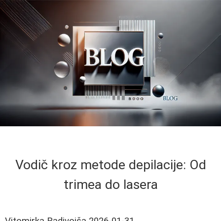
Vodič kroz metode depilacije: Od
trimea do lasera
Vitomirka Radivojša
2026-01-31