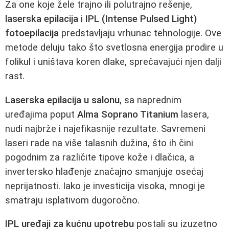
Za one koje žele trajno ili polutrajno rešenje,
laserska epilacija
i
IPL (Intense Pulsed Light)
fotoepilacija
predstavljaju vrhunac tehnologije. Ove
metode deluju tako što svetlosna energija prodire u
folikul i uništava koren dlake, sprečavajući njen dalji
rast.
Laserska epilacija u salonu
, sa naprednim
uređajima poput
Alma Soprano Titanium
lasera,
nudi najbrže i najefikasnije rezultate. Savremeni
laseri rade na više talasnih dužina, što ih čini
pogodnim za različite tipove kože i dlačica, a
invertersko hlađenje značajno smanjuje osećaj
neprijatnosti. Iako je investicija visoka, mnogi je
smatraju isplativom dugoročno.
IPL uređaji za kućnu upotrebu
postali su izuzetno