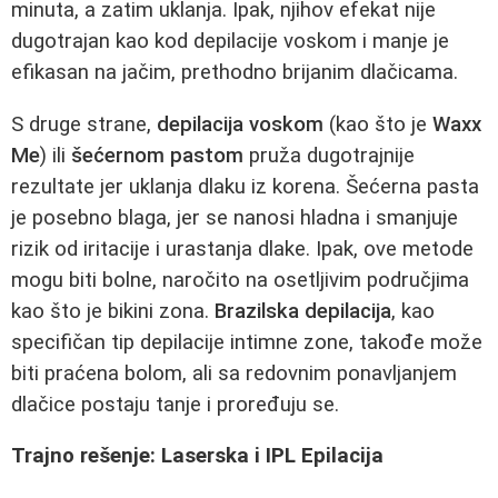
minuta, a zatim uklanja. Ipak, njihov efekat nije
dugotrajan kao kod depilacije voskom i manje je
efikasan na jačim, prethodno brijanim dlačicama.
S druge strane,
depilacija voskom
(kao što je
Waxx
Me
) ili
šećernom pastom
pruža dugotrajnije
rezultate jer uklanja dlaku iz korena. Šećerna pasta
je posebno blaga, jer se nanosi hladna i smanjuje
rizik od iritacije i urastanja dlake. Ipak, ove metode
mogu biti bolne, naročito na osetljivim područjima
kao što je bikini zona.
Brazilska depilacija
, kao
specifičan tip depilacije intimne zone, takođe može
biti praćena bolom, ali sa redovnim ponavljanjem
dlačice postaju tanje i proređuju se.
Trajno rešenje: Laserska i IPL Epilacija