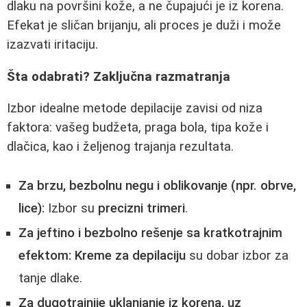
dlaku na površini kože, a ne čupajući je iz korena.
Efekat je sličan brijanju, ali proces je duži i može
izazvati iritaciju.
Šta odabrati? Zaključna razmatranja
Izbor idealne metode depilacije zavisi od niza
faktora: vašeg budžeta, praga bola, tipa kože i
dlačica, kao i željenog trajanja rezultata.
Za brzu, bezbolnu negu i oblikovanje (npr. obrve,
lice):
Izbor su
precizni trimeri
.
Za jeftino i bezbolno rešenje sa kratkotrajnim
efektom:
Kreme za depilaciju
su dobar izbor za
tanje dlake.
Za dugotrajnije uklanjanje iz korena, uz