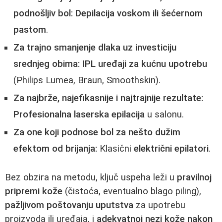
podnošljiv bol:
Depilacija voskom ili šećernom
pastom
.
Za trajno smanjenje dlaka uz investiciju
srednjeg obima:
IPL uređaji za kućnu upotrebu
(Philips Lumea, Braun, Smoothskin).
Za najbrže, najefikasnije i najtrajnije rezultate:
Profesionalna laserska epilacija
u salonu.
Za one koji podnose bol za nešto dužim
efektom od brijanja:
Klasični
električni epilatori
.
Bez obzira na metodu, ključ uspeha leži u
pravilnoj
pripremi kože
(čistoća, eventualno blago piling),
pažljivom poštovanju uputstva
za upotrebu
proizvoda ili uređaja, i
adekvatnoj nezi kože nakon