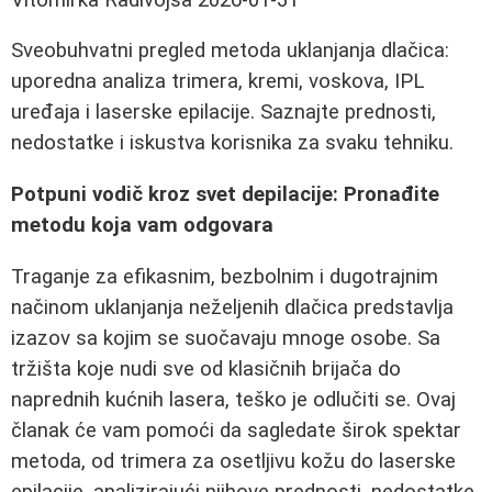
Sveobuhvatni pregled metoda uklanjanja dlačica:
uporedna analiza trimera, kremi, voskova, IPL
uređaja i laserske epilacije. Saznajte prednosti,
nedostatke i iskustva korisnika za svaku tehniku.
Potpuni vodič kroz svet depilacije: Pronađite
metodu koja vam odgovara
Traganje za efikasnim, bezbolnim i dugotrajnim
načinom uklanjanja neželjenih dlačica predstavlja
izazov sa kojim se suočavaju mnoge osobe. Sa
tržišta koje nudi sve od klasičnih brijača do
naprednih kućnih lasera, teško je odlučiti se. Ovaj
članak će vam pomoći da sagledate širok spektar
metoda, od trimera za osetljivu kožu do laserske
epilacije, analizirajući njihove prednosti, nedostatke