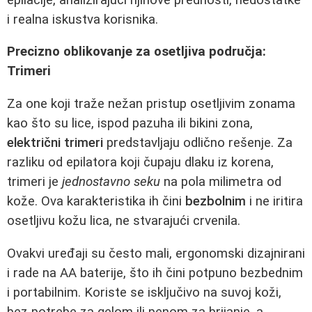
i realna iskustva korisnika.
Precizno oblikovanje za osetljiva područja:
Trimeri
Za one koji traže nežan pristup osetljivim zonama
kao što su lice, ispod pazuha ili bikini zona,
električni trimeri
predstavljaju odlično rešenje. Za
razliku od epilatora koji čupaju dlaku iz korena,
trimeri je
jednostavno seku
na pola milimetra od
kože. Ova karakteristika ih čini
bezbolnim
i ne iritira
osetljivu kožu lica, ne stvarajući crvenila.
Ovakvi uređaji su često mali, ergonomski dizajnirani
i rade na AA baterije, što ih čini potpuno bezbednim
i portabilnim. Koriste se isključivo na suvoj koži,
bez potrebe za gelom ili penom za brijanje, a