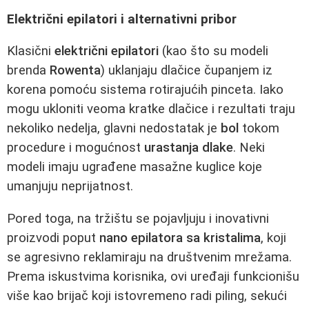
Električni epilatori i alternativni pribor
Klasični
električni epilatori
(kao što su modeli
brenda
Rowenta
) uklanjaju dlačice čupanjem iz
korena pomoću sistema rotirajućih pinceta. Iako
mogu ukloniti veoma kratke dlačice i rezultati traju
nekoliko nedelja, glavni nedostatak je
bol
tokom
procedure i mogućnost
urastanja dlake
. Neki
modeli imaju ugrađene masažne kuglice koje
umanjuju neprijatnost.
Pored toga, na tržištu se pojavljuju i inovativni
proizvodi poput
nano epilatora sa kristalima
, koji
se agresivno reklamiraju na društvenim mrežama.
Prema iskustvima korisnika, ovi uređaji funkcionišu
više kao brijač koji istovremeno radi piling, sekući