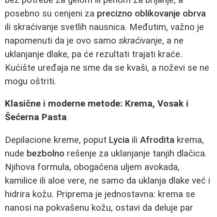
posebno su cenjeni za
precizno oblikovanje obrva
ili skraćivanje svetlih nausnica. Međutim, važno je
napomenuti da je ovo samo
skraćivanje
, a ne
uklanjanje dlake, pa će rezultati trajati kraće.
Kućište uređaja ne sme da se kvaši, a noževi se ne
mogu oštriti.
Klasične i moderne metode: Krema, Vosak i
Šećerna Pasta
Depilacione kreme, poput
Lycia
ili
Afrodita
krema,
nude
bezbolno
rešenje za uklanjanje tanjih dlačica.
Njihova formula, obogaćena uljem avokada,
kamilice ili aloe vere, ne samo da uklanja dlake već i
hidrira kožu. Priprema je jednostavna: krema se
nanosi na pokvašenu kožu, ostavi da deluje par