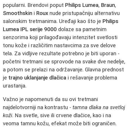
popularni. Brendovi poput
Philips Lumea
,
Braun
,
Smoothskin
i
Roux
nude pristupačniju alternativu
salonskim tretmanima. Uređaji kao što je
Philips
Lumea IPL serije 9000
dolaze sa pametnim
senzorima koji prilagođavaju intenzitet svetlosti
tonu kože i različitim nastavcima za sve delove
tela. Za vidljive rezultate potrebno je biti uporan -
početni tretmani se sprovode na svake dve nedelje,
a potom se prelazi na održavanje. Glavna prednost
je
trajno uklanjanje dlačica
i rešavanje problema
urastanja.
Važno je napomenuti da su ovi tretmani
najdelotvorniji na kontrastu -
tamna dlaka na svetloj
koži
. Na svetle, sive ili crvene dlačice, kao i na
veoma tamnu kožu, efekat može biti ograničen.