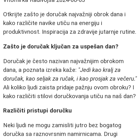
Otkrijte zašto je doručak najvažniji obrok dana i
kako različite navike utiču na energiju i
produktivnost. Inspiracija za zdravije jutarnje rutine.
Zašto je doručak ključan za uspešan dan?
Doručak je često nazivan najvažnijim obrokom
dana, a poznata izreka kaže:
"Jedi kao kralj za
doručak, kao seljak za ručak, i kao prosjak za večeru."
Ali koliko ljudi zaista pridaje pažnju ovom obroku? I
kako različiti stilovi doručkovanja utiču na naš dan?
Različiti pristupi doručku
Neki ljudi ne mogu zamisliti jutro bez bogatog
doručka sa raznovrsnim namirnicama. Drugi