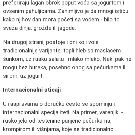
preferiraju lagan obrok poput voća sa jogurtom i
ovsenim pahuljicama. Zanimljivo je da mnogi ističu
kako njihov dan mora početi sa voćem - bilo to
sveža dinja, grožđe ili jagode.
Na drugoj strani, postoje i oni koji vole
tradicionalnije varijante: topli hleb sa maslacem i
šunkom, uz rusku salatu i mlako mleko. Neki pak ne
mogu bez bureka, posebno onog sa pečurkama ili
sirom, uz jogurt.
Internacionalni uticaji
U raspravama o doručku često se spominju i
internacionalni specijaliteti. Na primer, varenjiki -
rusko jelo od testenine punjene pečurkama,
krompirom ili višnjama, koje se tradicionalno