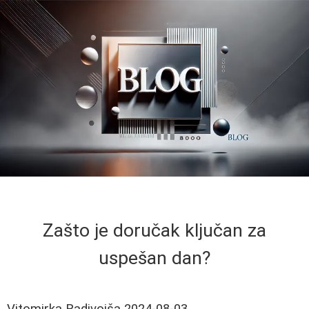
Zašto je doručak ključan za
uspešan dan?
Vitomirka Radivojša
2024-08-03