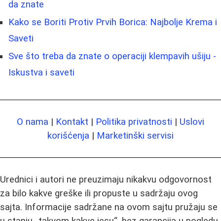
da znate
Kako se Boriti Protiv Prvih Borica: Najbolje Krema i
Saveti
Sve što treba da znate o operaciji klempavih ušiju -
Iskustva i saveti
O nama
|
Kontakt
|
Politika privatnosti
|
Uslovi
korišćenja
|
Marketinški servisi
Urednici i autori ne preuzimaju nikakvu odgovornost
za bilo kakve greške ili propuste u sadržaju ovog
sajta. Informacije sadržane na ovom sajtu pružaju se