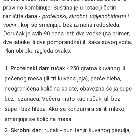
pravilno kombinuje. Suština je u rotaciji četiri
različita dana -
proteinski, skrobni, ugljenohidratni i
voćni
- koji se smenjuju bez izmena redosleda.
Doručak je svih 90 dana isti: dve voćke (na primer,
dve jabuke ili dve pomorandže) ili šaka suvog voća.
Plan obroka izgleda ovako:
Proteinski dan
: ručak - 250 grama kuvanog ili
pečenog mesa (ili tri kuvana jaja), parče hleba,
neograničena količina salate, obavezna šolja supe
bez rezanaca. Večera - isto kao ručak, ali bez
supe i bez hleba. Ako se konzumira sir ili mleko,
smanjuje se količina mesa.
Skrobni dan
: ručak - pun tanjir kuvanog pasulja,