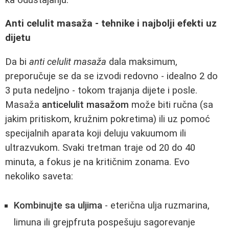
Anti celulit masaža - tehnike i najbolji efekti uz
dijetu
Da bi
anti celulit masaža
dala maksimum,
preporučuje se da se izvodi redovno - idealno 2 do
3 puta nedeljno - tokom trajanja dijete i posle.
Masaža
anticelulit masažom
može biti ručna (sa
jakim pritiskom, kružnim pokretima) ili uz pomoć
specijalnih aparata koji deluju vakuumom ili
ultrazvukom. Svaki tretman traje od 20 do 40
minuta, a fokus je na kritičnim zonama. Evo
nekoliko saveta:
Kombinujte sa uljima
- eterična ulja ruzmarina,
limuna ili grejpfruta pospešuju sagorevanje