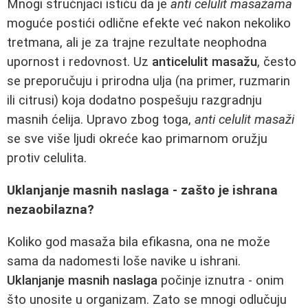
Mnogi stručnjaci ističu da je
anti celulit masažama
moguće postići odlične efekte već nakon nekoliko
tretmana, ali je za trajne rezultate neophodna
upornost i redovnost. Uz
anticelulit masažu
, često
se preporučuju i prirodna ulja (na primer, ruzmarin
ili citrusi) koja dodatno pospešuju razgradnju
masnih ćelija. Upravo zbog toga,
anti celulit masaži
se sve više ljudi okreće kao primarnom oružju
protiv celulita.
Uklanjanje masnih naslaga - zašto je ishrana
nezaobilazna?
Koliko god masaža bila efikasna, ona ne može
sama da nadomesti loše navike u ishrani.
Uklanjanje masnih naslaga
počinje iznutra - onim
što unosite u organizam. Zato se mnogi odlučuju