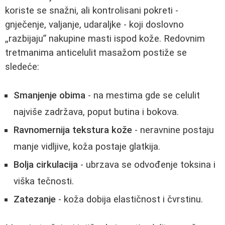
koriste se snažni, ali kontrolisani pokreti -
gnječenje, valjanje, udaraljke - koji doslovno
„razbijaju” nakupine masti ispod kože. Redovnim
tretmanima anticelulit masažom postiže se
sledeće:
Smanjenje obima
- na mestima gde se celulit
najviše zadržava, poput butina i bokova.
Ravnomernija tekstura kože
- neravnine postaju
manje vidljive, koža postaje glatkija.
Bolja cirkulacija
- ubrzava se odvođenje toksina i
viška tečnosti.
Zatezanje
- koža dobija elastičnost i čvrstinu.