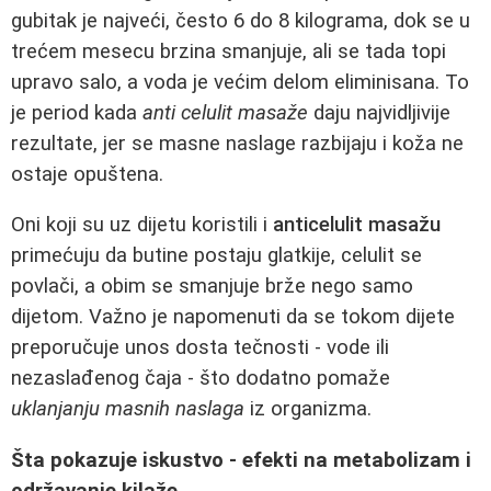
gubitak je najveći, često 6 do 8 kilograma, dok se u
trećem mesecu brzina smanjuje, ali se tada topi
upravo salo, a voda je većim delom eliminisana. To
je period kada
anti celulit masaže
daju najvidljivije
rezultate, jer se masne naslage razbijaju i koža ne
ostaje opuštena.
Oni koji su uz dijetu koristili i
anticelulit masažu
primećuju da butine postaju glatkije, celulit se
povlači, a obim se smanjuje brže nego samo
dijetom. Važno je napomenuti da se tokom dijete
preporučuje unos dosta tečnosti - vode ili
nezaslađenog čaja - što dodatno pomaže
uklanjanju masnih naslaga
iz organizma.
Šta pokazuje iskustvo - efekti na metabolizam i
održavanje kilaže