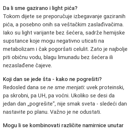
Da li sme gazirano i light pića?
Tokom dijete se preporučuje izbegavanje gaziranih
pića, a posebno onih sa veštačkim zaslađivačima.
Iako su light varijante bez šećera, sadrže hemijske
supstance koje mogu negativno uticati na
metabolizam i čak pogoršati celulit. Zato je najbolje
piti običnu vodu, blagu limunadu bez šećera ili
nezaslađene čajeve.
Koji dan se jede šta - kako ne pogrešiti?
Redosled dana se
ne sme menjati
: uvek proteinski,
pa skrobni, pa UH, pa voćni. Ukoliko se desi da
jedan dan „pogrešite“, nije smak sveta - sledeći dan
nastavite po planu. Važno je ne odustati.
Mogu li se kombinovati različite namirnice unutar