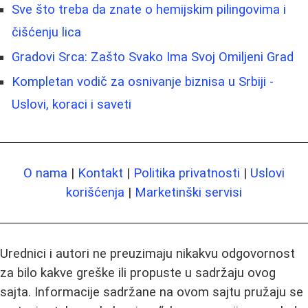
Sve što treba da znate o hemijskim pilingovima i
čišćenju lica
Gradovi Srca: Zašto Svako Ima Svoj Omiljeni Grad
Kompletan vodič za osnivanje biznisa u Srbiji -
Uslovi, koraci i saveti
O nama
|
Kontakt
|
Politika privatnosti
|
Uslovi
korišćenja
|
Marketinški servisi
Urednici i autori ne preuzimaju nikakvu odgovornost
za bilo kakve greške ili propuste u sadržaju ovog
sajta. Informacije sadržane na ovom sajtu pružaju se