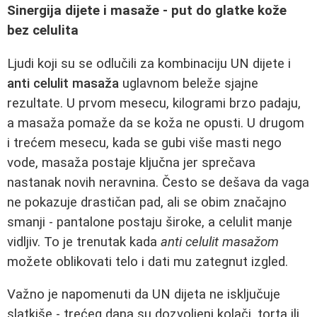
Sinergija dijete i masaže - put do glatke kože
bez celulita
Ljudi koji su se odlučili za kombinaciju UN dijete i
anti celulit masaža
uglavnom beleže sjajne
rezultate. U prvom mesecu, kilogrami brzo padaju,
a masaža pomaže da se koža ne opusti. U drugom
i trećem mesecu, kada se gubi više masti nego
vode, masaža postaje ključna jer sprečava
nastanak novih neravnina. Često se dešava da vaga
ne pokazuje drastičan pad, ali se obim značajno
smanji - pantalone postaju široke, a celulit manje
vidljiv. To je trenutak kada
anti celulit masažom
možete oblikovati telo i dati mu zategnut izgled.
Važno je napomenuti da UN dijeta ne isključuje
slatkiše - trećeg dana su dozvoljeni kolači, torta ili