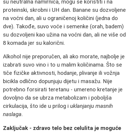
su neutralna namirnica, mogu se koristiti i na
proteinski, skrobni i UH dan. Banane su dozvoljene
na voćni dan, ali u ograničenoj količini (jedna do
dve). Takođe, suvo voće i semenke (orah, badem)
su dozvoljeni kao užina na voćni dan, ali ne više od
8 komada jer su kalorični.
Alkohol nije preporučen, ali ako morate, najbolje je
izabrati suvo vino i to u malim količinama. Što se
tiče fizičke aktivnosti, hodanje, plivanje ili vožnja
bicikla odlično dopunjuju dijetu i masažu. Nije
potrebno forsirati teretanu - umereno kretanje je
dovoljno da se ubrza metabolizam i poboljša
cirkulacija, što ide u prilog i
uklanjanju masnih
naslaga
.
Zaključak - zdravo telo bez celulita je moguće