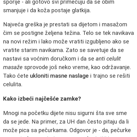
sporije - ali gotovo svi primećuju da se obim
smanjuje i da koža postaje glatkija.
Najveća greška je prestati sa dijetom i masažom
čim se postigne željena težina. Telo se tek navikava
na novi režim i lako može vratiti izgubljeno ako se
vratite starim navikama. Zato se savetuje da se
nastavi sa voćnim doručkom i da se
anti celulit
masaže
sprovode još neko vreme, kao održavanje.
Tako ćete
ukloniti masne naslage
i trajno se rešiti
celulita.
Kako izbeći najčešće zamke?
Mnogi na početku dijete nisu sigurni šta sve sme
da se jede. Na primer, za UH dan često pitaju da li
može pica sa pečurkama. Odgovor je - da, pečurke