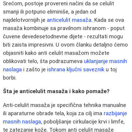
Srećom, postoje provereni načini da se celulit
smanji ili potpuno eliminiše, a jedan od
najdelotvornijih je
anticelulit masaža
. Kada se ova
masaža kombinuje sa pravilnom ishranom - poput
čuvene devedesetodnevne dijete - rezultati mogu
biti zaista impresivni. U ovom članku detaljno ćemo
objasniti kako anti celulit masažom možete
oblikovati telo, šta podrazumeva
uklanjanje masnih
naslaga
i zašto je
ishrana ključni saveznik
u toj
borbi.
Šta je anticelulit masaža i kako pomaže?
Anti‑celulit masaža je specifična tehnika manualne
ili aparaturne obrade tela, koja za cilj ima
razbijanje
masnih naslaga
, poboljšanje cirkulacije krvi i limfe,
te zatezanje kože. Tokom anti celulit masaže