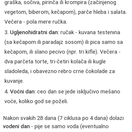
graška, sočiva, pirinča ili krompira (začinjenog
vegetom, biberom, kečapom), parče hleba i salata.
Večera - pola mere ručka.
Ugljenohidratni dan
: ručak - kuvana testenina
(sa kečapom ili paradajz sosom) ili pica samo sa
kečapom, ili slano pecivo (npr. tri kifle). Večera -
dva parčeta torte, tri‑četiri kolača ili kugle
sladoleda, i obavezno rebro crne čokolade za
kuvanje.
Voćni dan
: ceo dan se jede isključivo mešano
voće, koliko god se poželi.
Nakon svakih 28 dana (7 ciklusa po 4 dana) dolazi
vodeni dan
- pije se samo voda (eventualno