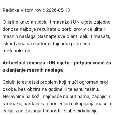
Radinka Vitomirović
2026-05-13
Otkrijte kako anticelulit masaža i UN dijeta zajedno
donose najbolje rezultate u borbi protiv celulita i
masnih naslaga. Saznajte sve o anti celulit masaži,
iskustvima sa dijetom i tajnama promene
metabolizma.
Anticelulit masaža i UN dijeta - potpuni vodič za
uklanjanje masnih naslaga
Celulit je estetski problem koji muči ogroman broj
osoba, bez obzira na godine ili telesnu težinu.
Neravnine na koži, najčešće na butinama, zadnjici i
stomaku, nastaju kao posledica nakupljanja masnih
ćelija, zadržavanja tečnosti i slabe cirkulacije.