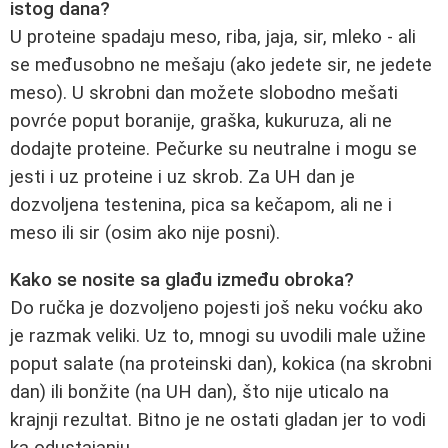
istog dana?
U proteine spadaju meso, riba, jaja, sir, mleko - ali
se međusobno ne mešaju (ako jedete sir, ne jedete
meso). U skrobni dan možete slobodno mešati
povrće poput boranije, graška, kukuruza, ali ne
dodajte proteine. Pečurke su neutralne i mogu se
jesti i uz proteine i uz skrob. Za UH dan je
dozvoljena testenina, pica sa kečapom, ali ne i
meso ili sir (osim ako nije posni).
Kako se nosite sa glađu između obroka?
Do ručka je dozvoljeno pojesti još neku voćku ako
je razmak veliki. Uz to, mnogi su uvodili male užine
poput salate (na proteinski dan), kokica (na skrobni
dan) ili bonžite (na UH dan), što nije uticalo na
krajnji rezultat. Bitno je ne ostati gladan jer to vodi
ka odustajanju.