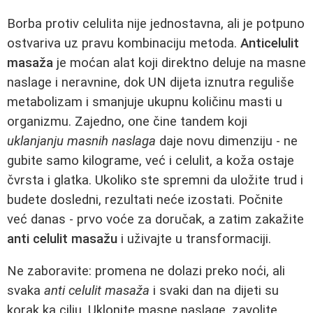
Borba protiv celulita nije jednostavna, ali je potpuno
ostvariva uz pravu kombinaciju metoda.
Anticelulit
masaža
je moćan alat koji direktno deluje na masne
naslage i neravnine, dok UN dijeta iznutra reguliše
metabolizam i smanjuje ukupnu količinu masti u
organizmu. Zajedno, one čine tandem koji
uklanjanju masnih naslaga
daje novu dimenziju - ne
gubite samo kilograme, već i celulit, a koža ostaje
čvrsta i glatka. Ukoliko ste spremni da uložite trud i
budete dosledni, rezultati neće izostati. Počnite
već danas - prvo voće za doručak, a zatim zakažite
anti celulit masažu
i uživajte u transformaciji.
Ne zaboravite: promena ne dolazi preko noći, ali
svaka
anti celulit masaža
i svaki dan na dijeti su
korak ka cilju. Uklonite masne naslage, zavolite