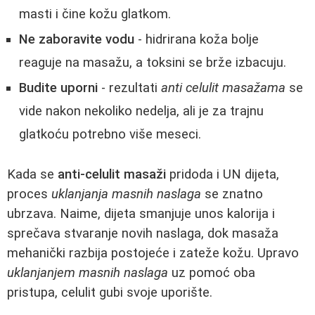
masti i čine kožu glatkom.
Ne zaboravite vodu
- hidrirana koža bolje
reaguje na masažu, a toksini se brže izbacuju.
Budite uporni
- rezultati
anti celulit masažama
se
vide nakon nekoliko nedelja, ali je za trajnu
glatkoću potrebno više meseci.
Kada se
anti‑celulit masaži
pridoda i UN dijeta,
proces
uklanjanja masnih naslaga
se znatno
ubrzava. Naime, dijeta smanjuje unos kalorija i
sprečava stvaranje novih naslaga, dok masaža
mehanički razbija postojeće i zateže kožu. Upravo
uklanjanjem masnih naslaga
uz pomoć oba
pristupa, celulit gubi svoje uporište.