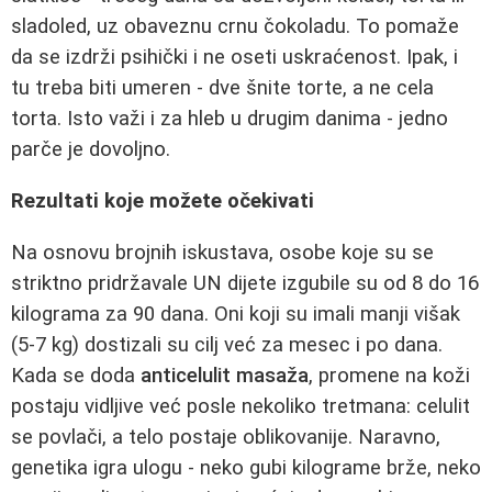
sladoled, uz obaveznu crnu čokoladu. To pomaže
da se izdrži psihički i ne oseti uskraćenost. Ipak, i
tu treba biti umeren - dve šnite torte, a ne cela
torta. Isto važi i za hleb u drugim danima - jedno
parče je dovoljno.
Rezultati koje možete očekivati
Na osnovu brojnih iskustava, osobe koje su se
striktno pridržavale UN dijete izgubile su od 8 do 16
kilograma za 90 dana. Oni koji su imali manji višak
(5-7 kg) dostizali su cilj već za mesec i po dana.
Kada se doda
anticelulit masaža
, promene na koži
postaju vidljive već posle nekoliko tretmana: celulit
se povlači, a telo postaje oblikovanije. Naravno,
genetika igra ulogu - neko gubi kilograme brže, neko