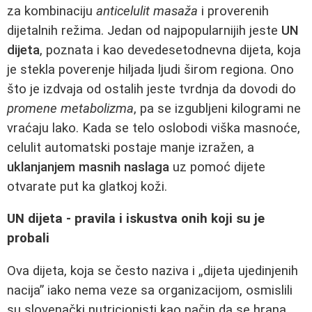
za kombinaciju
anticelulit masaža
i proverenih
dijetalnih režima. Jedan od najpopularnijih jeste
UN
dijeta
, poznata i kao devedesetodnevna dijeta, koja
je stekla poverenje hiljada ljudi širom regiona. Ono
što je izdvaja od ostalih jeste tvrdnja da dovodi do
promene metabolizma
, pa se izgubljeni kilogrami ne
vraćaju lako. Kada se telo oslobodi viška masnoće,
celulit automatski postaje manje izražen, a
uklanjanjem masnih naslaga
uz pomoć dijete
otvarate put ka glatkoj koži.
UN dijeta - pravila i iskustva onih koji su je
probali
Ova dijeta, koja se često naziva i „dijeta ujedinjenih
nacija” iako nema veze sa organizacijom, osmislili
su slovenački nutricionisti kao način da se hrana