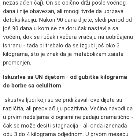
nezaslađen čaj). On se obično drži posle voćnog
dana i nije obavezan, ali mnogi tvrde da ubrzava
detoksikaciju. Nakon 90 dana dijete, sledi period od
još 90 dana u kom se za doručak nastavlja sa
voćem, dok se ručak i večera vraćaju na uobičajenu
ishranu - tada bi trebalo da se izgubi još oko 3
kilograma, što je znak da je metabolizam zaista
promenjen.
Iskustva sa UN dijetom - od gubitka kilograma
do borbe sa celulitom
Iskustva ljudi koji su se pridržavali ove dijete su
različita, ali preovlađuju pozitivna. Većina navodi da
u prvim nedeljama kilogrami ne padaju dramatično -
čak se može desiti stagnacija - ali onda iznenada
odu 3 do 4 kilograma odjednom. U prvom mesecu