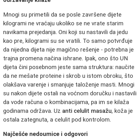
Mnogi su primetili da se posle završene dijete
kilogrami ne vraćaju ukoliko se ne vrate starim
navikama prejedanja. Oni koji su nastavili da jedu
kao pre, kilogrami su se vratili. To samo potvrđuje
da nijedna dijeta nije magično rešenje - potrebna je
trajna promena načina ishrane. Ipak, ono što UN
dijeta čini posebnom jeste sama struktura: naučite
da ne mešate proteine i skrob u istom obroku, što
olakšava varenje i smanjuje taloženje masti. Mnogi
su nakon dijete ostali na voćnom doručku i nastavili
da vode računa o kombinacijama, pa im se kilaža
godinama održava. Uz
anti celulit masažu
, koža je
ostala zategnuta, a celulit pod kontrolom.
Najčešće nedoumice i odgovori