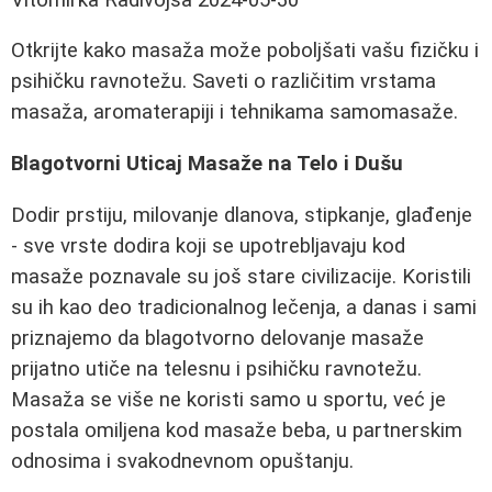
Otkrijte kako masaža može poboljšati vašu fizičku i
psihičku ravnotežu. Saveti o različitim vrstama
masaža, aromaterapiji i tehnikama samomasaže.
Blagotvorni Uticaj Masaže na Telo i Dušu
Dodir prstiju, milovanje dlanova, stipkanje, glađenje
- sve vrste dodira koji se upotrebljavaju kod
masaže poznavale su još stare civilizacije. Koristili
su ih kao deo tradicionalnog lečenja, a danas i sami
priznajemo da blagotvorno delovanje masaže
prijatno utiče na telesnu i psihičku ravnotežu.
Masaža se više ne koristi samo u sportu, već je
postala omiljena kod masaže beba, u partnerskim
odnosima i svakodnevnom opuštanju.