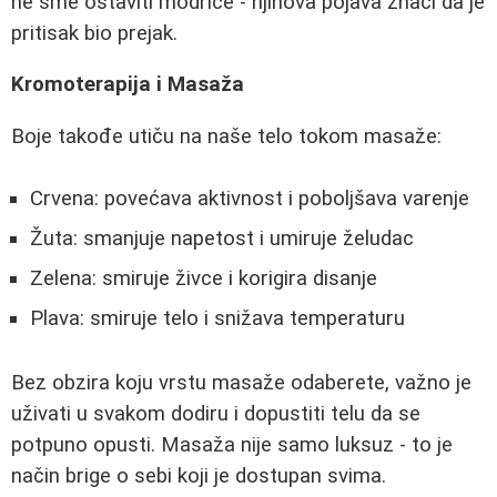
ne sme ostaviti modrice - njihova pojava znači da je
pritisak bio prejak.
Kromoterapija i Masaža
Boje takođe utiču na naše telo tokom masaže:
Crvena: povećava aktivnost i poboljšava varenje
Žuta: smanjuje napetost i umiruje želudac
Zelena: smiruje živce i korigira disanje
Plava: smiruje telo i snižava temperaturu
Bez obzira koju vrstu masaže odaberete, važno je
uživati u svakom dodiru i dopustiti telu da se
potpuno opusti. Masaža nije samo luksuz - to je
način brige o sebi koji je dostupan svima.