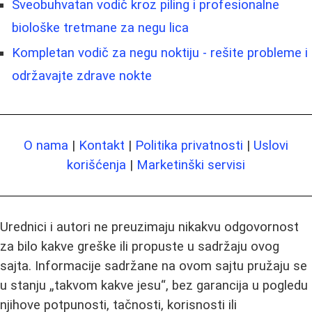
Sveobuhvatan vodič kroz piling i profesionalne
biološke tretmane za negu lica
Kompletan vodič za negu noktiju - rešite probleme i
održavajte zdrave nokte
O nama
|
Kontakt
|
Politika privatnosti
|
Uslovi
korišćenja
|
Marketinški servisi
Urednici i autori ne preuzimaju nikakvu odgovornost
za bilo kakve greške ili propuste u sadržaju ovog
sajta. Informacije sadržane na ovom sajtu pružaju se
u stanju „takvom kakve jesu“, bez garancija u pogledu
njihove potpunosti, tačnosti, korisnosti ili