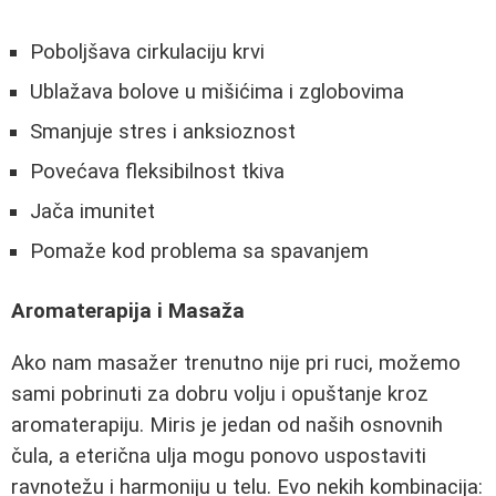
Poboljšava cirkulaciju krvi
Ublažava bolove u mišićima i zglobovima
Smanjuje stres i anksioznost
Povećava fleksibilnost tkiva
Jača imunitet
Pomaže kod problema sa spavanjem
Aromaterapija i Masaža
Ako nam masažer trenutno nije pri ruci, možemo
sami pobrinuti za dobru volju i opuštanje kroz
aromaterapiju. Miris je jedan od naših osnovnih
čula, a eterična ulja mogu ponovo uspostaviti
ravnotežu i harmoniju u telu. Evo nekih kombinacija: