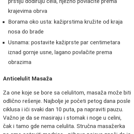
prstiju dodiruju čela, nježno povlačite prema
krajevima obrva
Borama oko usta: kažiprstima kružite od kraja
nosa do brade
Usnama: postavite kažiprste par centimetara
iznad gornje usne, lagano povlačite prema
obrazima
Anticelulit Masaža
Za one koje se bore sa celulitom, masaža može biti
odlično rešenje. Najbolje je početi petog dana posle
ciklusa i ići svaki dan 10 puta, pa napraviti pauzu.
Važno je da se masiraju i stomak i noge u celini,
čak i tamo gde nema celulita. Stručna masažerka