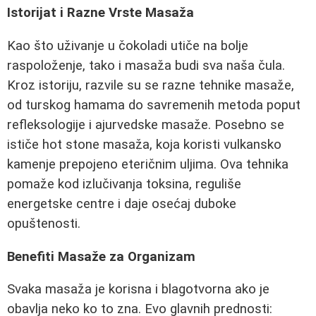
Istorijat i Razne Vrste Masaža
Kao što uživanje u čokoladi utiče na bolje
raspoloženje, tako i masaža budi sva naša čula.
Kroz istoriju, razvile su se razne tehnike masaže,
od turskog hamama do savremenih metoda poput
refleksologije i ajurvedske masaže. Posebno se
ističe hot stone masaža, koja koristi vulkansko
kamenje prepojeno eteričnim uljima. Ova tehnika
pomaže kod izlučivanja toksina, reguliše
energetske centre i daje osećaj duboke
opuštenosti.
Benefiti Masaže za Organizam
Svaka masaža je korisna i blagotvorna ako je
obavlja neko ko to zna. Evo glavnih prednosti: