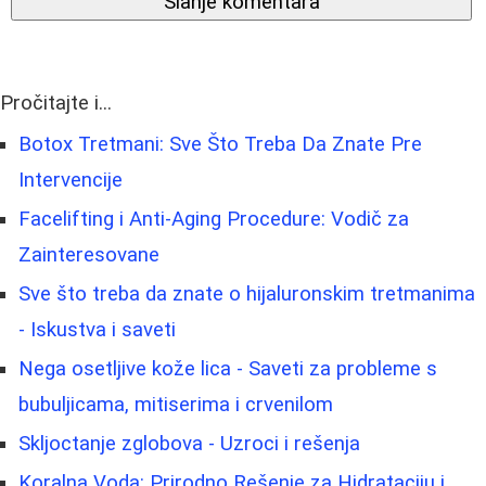
Slanje komentara
Pročitajte i...
Botox Tretmani: Sve Što Treba Da Znate Pre
Intervencije
Facelifting i Anti-Aging Procedure: Vodič za
Zainteresovane
Sve što treba da znate o hijaluronskim tretmanima
- Iskustva i saveti
Nega osetljive kože lica - Saveti za probleme s
bubuljicama, mitiserima i crvenilom
Skljoctanje zglobova - Uzroci i rešenja
Koralna Voda: Prirodno Rešenje za Hidrataciju i