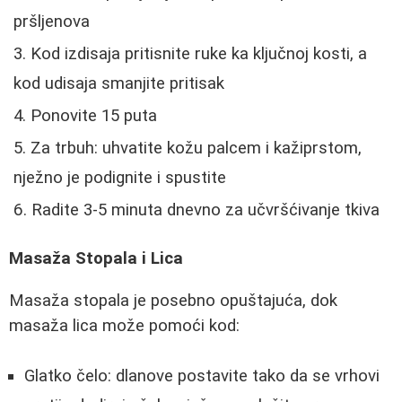
pršljenova
Kod izdisaja pritisnite ruke ka ključnoj kosti, a
kod udisaja smanjite pritisak
Ponovite 15 puta
Za trbuh: uhvatite kožu palcem i kažiprstom,
nježno je podignite i spustite
Radite 3-5 minuta dnevno za učvršćivanje tkiva
Masaža Stopala i Lica
Masaža stopala je posebno opuštajuća, dok
masaža lica može pomoći kod:
Glatko čelo: dlanove postavite tako da se vrhovi