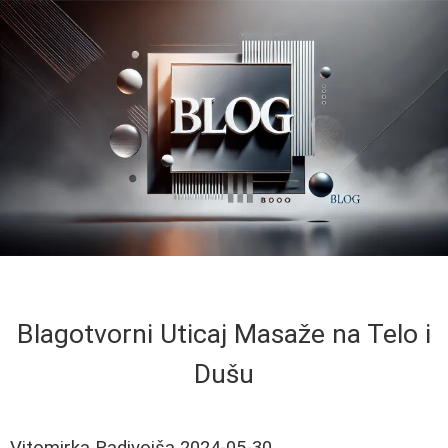
Blagotvorni Uticaj Masaže na Telo i
Dušu
Vitomirka Radivojša
2024-05-30