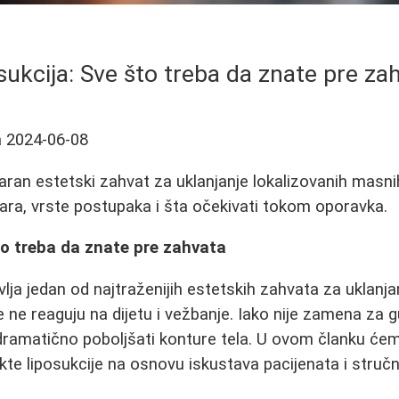
sukcija: Sve što treba da znate pre za
a
2024-06-08
laran estetski zahvat za uklanjanje lokalizovanih masn
kara, vrste postupaka i šta očekivati tokom oporavka.
to treba da znate pre zahvata
lja jedan od najtraženijih estetskih zahvata za uklanja
 ne reaguju na dijetu i vežbanje. Iako nije zamena za g
amatično poboljšati konture tela. U ovom članku ćem
kte liposukcije na osnovu iskustava pacijenata i stručn