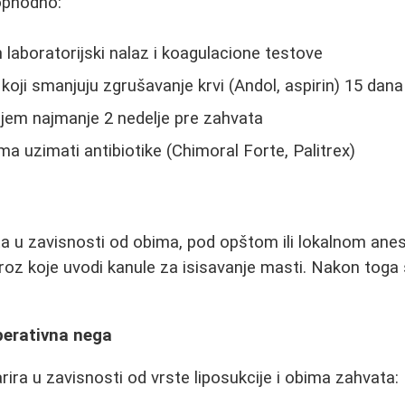
ophodno:
 laboratorijski nalaz i koagulacione testove
 koji smanjuju zgrušavanje krvi (Andol, aspirin) 15 dana
jem najmanje 2 nedelje pre zahvata
ma uzimati antibiotike (Chimoral Forte, Palitrex)
ta u zavisnosti od obima, pod opštom ili lokalnom ane
roz koje uvodi kanule za isisavanje masti. Nakon toga 
perativna nega
ira u zavisnosti od vrste liposukcije i obima zahvata: