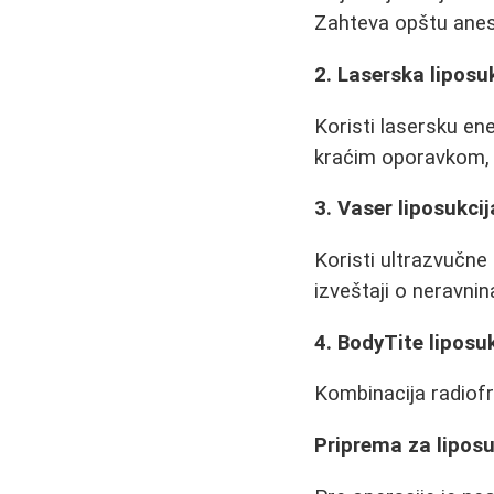
Zahteva opštu anest
2. Laserska liposu
Koristi lasersku en
kraćim oporavkom, a
3. Vaser liposukcij
Koristi ultrazvučne 
izveštaji o neravni
4. BodyTite liposu
Kombinacija radiofr
Priprema za liposu