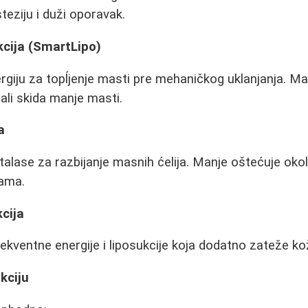
eziju i duži oporavak.
kcija (SmartLipo)
ergiju za topĺjenje masti pre mehaničkog uklanjanja. Ma
li skida manje masti.
a
talase za razbijanje masnih ćelija. Manje oštećuje okoln
nama.
kcija
ekventne energije i liposukcije koja dodatno zateže ko
kciju