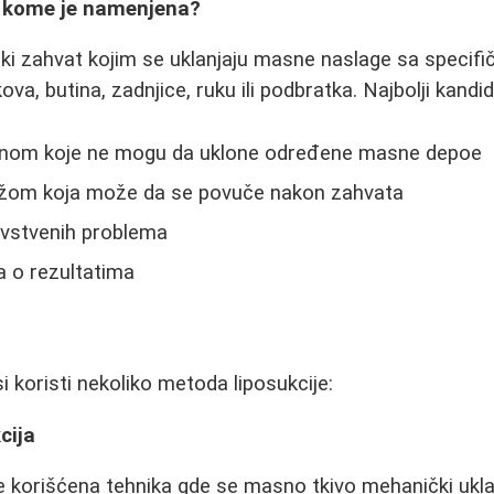
 i kome je namenjena?
ški zahvat kojim se uklanjaju masne naslage sa specifič
a, butina, zadnjice, ruku ili podbratka. Najbolji kandi
inom koje ne mogu da uklone određene masne depoe
ožom koja može da se povuče nakon zahvata
avstvenih problema
a o rezultatima
i koristi nekoliko metoda liposukcije:
cija
će korišćena tehnika gde se masno tkivo mehanički ukl