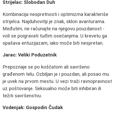
Strijelac: Slobodan Duh
Kombinacija nespretnosti i optimizma karakteriše
strijelca. Najduhovitiji je znak, sklon avanturama.
Međutim, ne računajte na njegovu pouzdanost -
voli se poigravati tuđim osećanjima. U krevetu ga
spašava entuzijazam, iako može biti nespretan.
Jarac: Veliki Poduzetnik
Prepoznaje se po koščatom ali savršeno
građenom telu. Ozbiljan je i pouzdan, ali posao mu
je uvek na prvom mestu. U vezi traži ravnopravnost
uz poštovanje. Seksualno može biti inhibiran ili
težiti savršenstvu.
Vodenjak: Gospodin Čudak