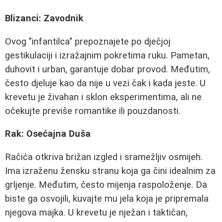
Blizanci: Zavodnik
Ovog "infantilca" prepoznajete po dječjoj
gestikulaciji i izražajnim pokretima ruku. Pametan,
duhovit i urban, garantuje dobar provod. Međutim,
često djeluje kao da nije u vezi čak i kada jeste. U
krevetu je živahan i sklon eksperimentima, ali ne
očekujte previše romantike ili pouzdanosti.
Rak: Osećajna Duša
Račića otkriva brižan izgled i sramežljiv osmijeh.
Ima izraženu žensku stranu koja ga čini idealnim za
grljenje. Međutim, često mijenja raspoloženje. Da
biste ga osvojili, kuvajte mu jela koja je pripremala
njegova majka. U krevetu je nježan i taktičan,