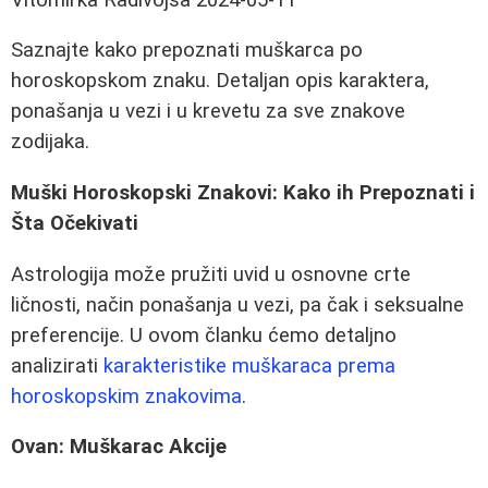
Saznajte kako prepoznati muškarca po
horoskopskom znaku. Detaljan opis karaktera,
ponašanja u vezi i u krevetu za sve znakove
zodijaka.
Muški Horoskopski Znakovi: Kako ih Prepoznati i
Šta Očekivati
Astrologija može pružiti uvid u osnovne crte
ličnosti, način ponašanja u vezi, pa čak i seksualne
preferencije. U ovom članku ćemo detaljno
analizirati
karakteristike muškaraca prema
horoskopskim znakovima
.
Ovan: Muškarac Akcije