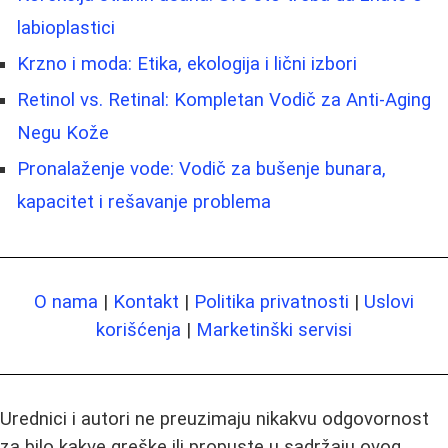
labioplastici
Krzno i moda: Etika, ekologija i lični izbori
Retinol vs. Retinal: Kompletan Vodič za Anti-Aging
Negu Kože
Pronalaženje vode: Vodič za bušenje bunara,
kapacitet i rešavanje problema
O nama
|
Kontakt
|
Politika privatnosti
|
Uslovi
korišćenja
|
Marketinški servisi
Urednici i autori ne preuzimaju nikakvu odgovornost
za bilo kakve greške ili propuste u sadržaju ovog