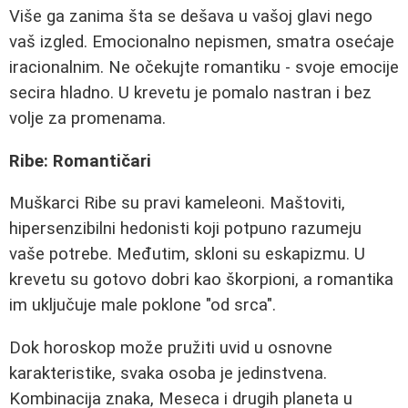
Više ga zanima šta se dešava u vašoj glavi nego
vaš izgled. Emocionalno nepismen, smatra osećaje
iracionalnim. Ne očekujte romantiku - svoje emocije
secira hladno. U krevetu je pomalo nastran i bez
volje za promenama.
Ribe: Romantičari
Muškarci Ribe su pravi kameleoni. Maštoviti,
hipersenzibilni hedonisti koji potpuno razumeju
vaše potrebe. Međutim, skloni su eskapizmu. U
krevetu su gotovo dobri kao škorpioni, a romantika
im uključuje male poklone "od srca".
Dok horoskop može pružiti uvid u osnovne
karakteristike, svaka osoba je jedinstvena.
Kombinacija znaka, Meseca i drugih planeta u