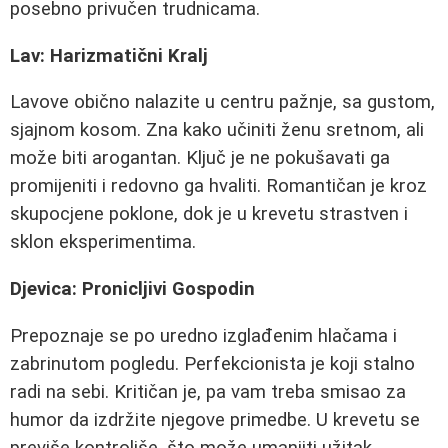
posebno privučen trudnicama.
Lav: Harizmatični Kralj
Lavove obično nalazite u centru pažnje, sa gustom,
sjajnom kosom. Zna kako učiniti ženu sretnom, ali
može biti arogantan. Ključ je ne pokušavati ga
promijeniti i redovno ga hvaliti. Romantičan je kroz
skupocjene poklone, dok je u krevetu strastven i
sklon eksperimentima.
Djevica: Pronicljivi Gospodin
Prepoznaje se po uredno izglađenim hlačama i
zabrinutom pogledu. Perfekcionista je koji stalno
radi na sebi. Kritičan je, pa vam treba smisao za
humor da izdržite njegove primedbe. U krevetu se
previše kontroliše, što može umanjiti užitak.