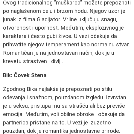
Ovog tradicionalnog "muškarca" možete prepoznati
po naglašenom čelu i brzom hodu. Njegov uzor je
junak iz filma Gladijator. Vrline uključuju snagu,
otvorenost i upornost. Međutim, eksplozivnog je
karaktera i često gubi živce. U vezi očekuje da
prihvatite njegov temperament kao normalnu stvar.
Romantičan je na jednostavan način, dok je u
krevetu strastven i divlji.
Bik: Čovek Stena
Zgodnog Bika najlakše je prepoznati po stilu
odevanja i snažnom, pouzdanom izgledu. Izvrstan
je u seksu, pristupa mu sa strašću ali bez previše
emocija. Međutim, voli obilne obroke i očekuje da
partnerica pristane na to. U vezi je izuzetno
pouzdan, dok je romantika jednostavne prirode.