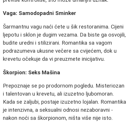
Vaga: Samodopadni Sminker
Šarmantnu vagu naći ćete u šik restoranima. Cijeni
ljepotu i sklon je dugim vezama. Da biste ga osvojili,
budite uredni i stilizirani. Romantika sa vagom
podrazumeva ukusne večere sa cvijećem, dok u
krevetu očekuje da vi preuzmete inicijativu.
Škorpion: Seks Mašina
Prepoznaje se po prodornom pogledu. Misteriozan
i talentovan u krevetu, ali izuzetno ljubomoran.
Kada se zaljubi, postaje izuzetno lojalan. Romantika
je intenzivna, a seksualni odnosi nezaboravni -
nakon noći sa škorpionom, ništa više nije isto.