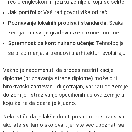
reč o engleskom ili jeziku zemlje u koju se selite.
Jak portfolio:
Vaš rad govori više od reči.
Poznavanje lokalnih propisa i standarda:
Svaka
zemlja ima svoje građevinske zakone i norme.
Spremnost za kontinuirano učenje:
Tehnologija
se brzo menja, a trendovi u arhitekturi evoluiraju.
Važno je napomenuti da proces nostrifikacije
diplome (priznavanja strane diplome) može biti
birokratski zahtevan i dugotrajan, varirati od zemlje
do zemlje. Istraživanje specifičnih uslova zemlje u
koju želite da odete je ključno.
Neki ističu da je lakše dobiti posao u inostranstvu
ako ste se tamo školovali, jer ste već upoznati sa