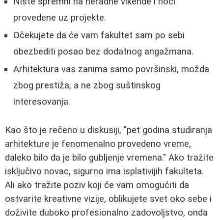
Niste spremni na neradne vikende i noći
provedene uz projekte.
Očekujete da će vam fakultet sam po sebi
obezbediti posao bez dodatnog angažmana.
Arhitektura vas zanima samo površinski, možda
zbog prestiža, a ne zbog suštinskog
interesovanja.
Kao što je rečeno u diskusiji, "pet godina studiranja
arhitekture je fenomenalno provedeno vreme,
daleko bilo da je bilo gubljenje vremena." Ako tražite
isključivo novac, sigurno ima isplativijih fakulteta.
Ali ako tražite poziv koji će vam omogućiti da
ostvarite kreativne vizije, oblikujete svet oko sebe i
doživite duboko profesionalno zadovoljstvo, onda