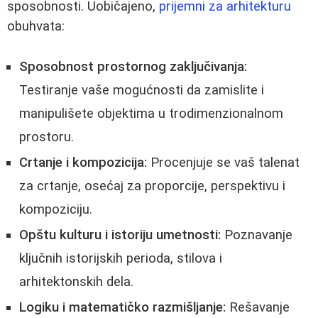
sposobnosti. Uobičajeno,
prijemni za arhitekturu
obuhvata:
Sposobnost prostornog zaključivanja:
Testiranje vaše mogućnosti da zamislite i
manipulišete objektima u trodimenzionalnom
prostoru.
Crtanje i kompozicija:
Procenjuje se vaš talenat
za crtanje, osećaj za proporcije, perspektivu i
kompoziciju.
Opštu kulturu i istoriju umetnosti:
Poznavanje
ključnih istorijskih perioda, stilova i
arhitektonskih dela.
Logiku i matematičko razmišljanje:
Rešavanje