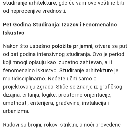
studiranje arhitekture
, gde će vam ove veštine biti
od neprocenjive vrednosti.
Pet Godina Studiranja: Izazov i Fenomenalno
Iskustvo
Nakon što uspešno
položite prijemni
, otvara se put
od pet godina intenzivnog studiranja. Ovo je period
koji mnogi opisuju kao izuzetno zahtevan, ali i
fenomenalno iskustvo.
Studiranje arhitekture
je
multidisciplinarno. Nećete učiti samo o
projektovanju zgrada. Stiče se znanje iz grafičkog
dizajna, crtanja, logike, prostorne orijentacije,
umetnosti, enterijera, građevine, instalacija i
urbanizma.
Radovi su brojni, rokovi striktni, a noći provedene