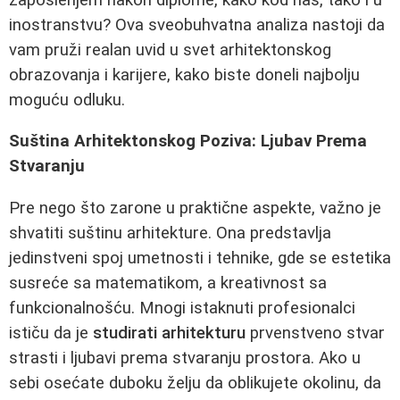
inostranstvu? Ova sveobuhvatna analiza nastoji da
vam pruži realan uvid u svet arhitektonskog
obrazovanja i karijere, kako biste doneli najbolju
moguću odluku.
Suština Arhitektonskog Poziva: Ljubav Prema
Stvaranju
Pre nego što zarone u praktične aspekte, važno je
shvatiti suštinu arhitekture. Ona predstavlja
jedinstveni spoj umetnosti i tehnike, gde se estetika
susreće sa matematikom, a kreativnost sa
funkcionalnošću. Mnogi istaknuti profesionalci
ističu da je
studirati arhitekturu
prvenstveno stvar
strasti i ljubavi prema stvaranju prostora. Ako u
sebi osećate duboku želju da oblikujete okolinu, da