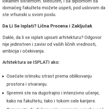
lokalnim sistemom. Međutim, i sa diplomom sa
domaćeg fakulteta možete uspeti, pod uslovom da
ste vrhunski u svom poslu.
Da Li Se Isplati? Lična Procena i Zaključak
Dakle, da li se isplati upisati arhitekturu? Odgovor
nije jedinstven i zavisi od vaših ličnih vrednosti,
ambicija i očekivanja.
Arhitektura se ISPLATI ako:
Osećate istinsku strast prema oblikovanju
prostora i stvaranju.
Spremni ste na dugotrajno i intenzivno učenje,
kako na fakultetu, tako i tokom cele karijere.