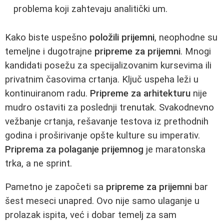
problema koji zahtevaju analitički um.
Kako biste uspešno
položili prijemni
, neophodne su
temeljne i dugotrajne
pripreme za prijemni
. Mnogi
kandidati posežu za specijalizovanim kursevima ili
privatnim časovima crtanja. Ključ uspeha leži u
kontinuiranom radu.
Pripreme za arhitekturu
nije
mudro ostaviti za poslednji trenutak. Svakodnevno
vežbanje crtanja, rešavanje testova iz prethodnih
godina i proširivanje opšte kulture su imperativ.
Priprema za polaganje prijemnog
je maratonska
trka, a ne sprint.
Pametno je započeti sa
pripreme za prijemni
bar
šest meseci unapred. Ovo nije samo ulaganje u
prolazak ispita, već i dobar temelj za sam