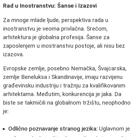
Rad u Inostranstvu: Šanse i Izazovi
Za mnoge mlade ljude, perspektiva rada u
inostranstvu je veoma privlačna. Srećom,
arhitektura je globalna profesija. Šanse za
zaposlenjem u inostranstvu postoje, ali nisu bez
izazova.
Evropske zemlje, posebno Nemačka, Švajcarska,
zemlje Beneluksa i Skandinavije, imaju razvijenu
građevinsku industriju i tražnju za kvalifikovanim
arhitektama. Međutim, konkurencija je jaka. Da
biste se takmičili na globalnom tržištu, neophodno
je:
Odlično poznavanje stranog jezika:
Uglavnom je