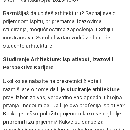
Razmišljaš da upišeš arhitekturu? Saznaj sve o
prijemnom ispitu, pripremama, izazovima
studiranja, mogućnostima zaposlenja u Srbiji i
inostranstvu. Sveobuhvatan vodič za buduće
studente arhitekture.
Studiranje Arhitekture: Isplativost, Izazovi i
Perspektive Karijere
Ukoliko se nalazite na prekretnici života i
razmišljate o tome da li je
studiranje arhitekture
pravi izbor za vas, verovatno vas opsedaju brojna
pitanja i nedoumice. Da li je ova profesija isplativa?
Koliko je teško
položiti prijemni
i kako se najbolje
pripremiti za prijemni
? Kakve su šanse za
zaposlenjem nakon diplome, kako kod nas, tako i u