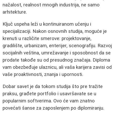
nažalost, realnost mnogih industrija, ne samo
arhitekture.
Ključ uspeha leži u kontinuiranom učenju i
specijalizaciji. Nakon osnovnih studija, moguće je
krenuti u različite smerove: projektovanje,
gradilište, urbanizam, enterijer, scenografiju. Razvoj
socijalnih veština, umrežavanje i sposobnost da se
prodate takođe su od presudnog značaja. Diploma
vam obezbeđuje ulaznicu, ali vaša karijera zavisi od
vaše proaktivnosti, znanja i upornosti.
Dobar savet je da tokom studija što pre tražite
praksu, građete portfolio i usavršavate se u
popularnim softverima. Ovo će vam znatno
povećati šanse za zaposlenjem po diplomiranju.