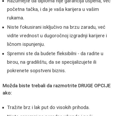
Razumejte da diploma nije garancija uspeha, već
početna tačka, i da je vaša karijera u vašim
rukama.
Niste fokusirani isključivo na brzu zaradu, već
vidite vrednost u dugoročnoj izgradnji karijere i
ličnom ispunjenju.
Spremni ste da budete fleksibilni - da radite u
birou, na gradilištu, da se specijalizujete ili
pokrenete sopstveni biznis.
Možda biste trebali da razmotrite DRUGE OPCIJE
ako:
Tražite brz i lak put do visokih prihoda.