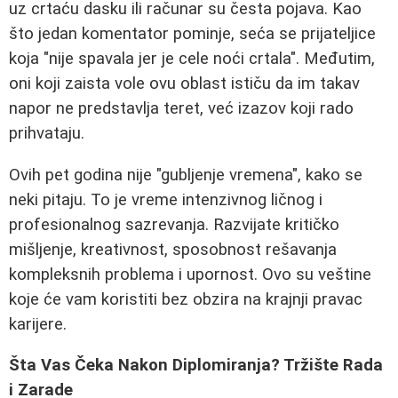
uz crtaću dasku ili računar su česta pojava. Kao
što jedan komentator pominje, seća se prijateljice
koja "nije spavala jer je cele noći crtala". Međutim,
oni koji zaista vole ovu oblast ističu da im takav
napor ne predstavlja teret, već izazov koji rado
prihvataju.
Ovih pet godina nije "gubljenje vremena", kako se
neki pitaju. To je vreme intenzivnog ličnog i
profesionalnog sazrevanja. Razvijate kritičko
mišljenje, kreativnost, sposobnost rešavanja
kompleksnih problema i upornost. Ovo su veštine
koje će vam koristiti bez obzira na krajnji pravac
karijere.
Šta Vas Čeka Nakon Diplomiranja? Tržište Rada
i Zarade