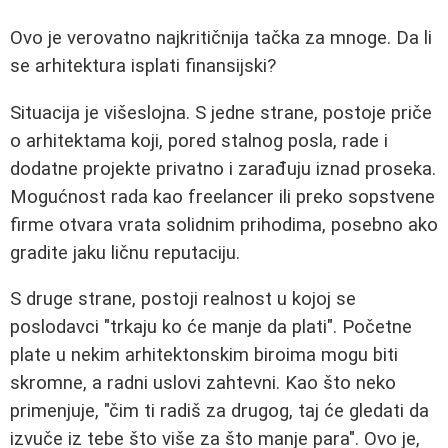
Ovo je verovatno najkritičnija tačka za mnoge. Da li
se arhitektura isplati finansijski?
Situacija je višeslojna. S jedne strane, postoje priče
o arhitektama koji, pored stalnog posla, rade i
dodatne projekte privatno i zarađuju iznad proseka.
Mogućnost rada kao freelancer ili preko sopstvene
firme otvara vrata solidnim prihodima, posebno ako
gradite jaku ličnu reputaciju.
S druge strane, postoji realnost u kojoj se
poslodavci "trkaju ko će manje da plati". Početne
plate u nekim arhitektonskim biroima mogu biti
skromne, a radni uslovi zahtevni. Kao što neko
primenjuje, "čim ti radiš za drugog, taj će gledati da
izvuče iz tebe što više za što manje para". Ovo je,