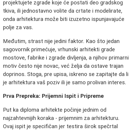
projektujete zgrade koje će postati deo gradskog
tkiva, ili jednostavno volite da crtate i modelirate,
onda arhitektura može biti izuzetno ispunjavajuće
polje za vas.
Međutim, strast nije jedini faktor. Kao što jedan
sagovornik primećuje, vrhunski arhitekti grade
mostove, fabrike i zgrade divljenja, a njihov primarni
motiv često nije novac, već želja da ostave trajan
doprinos. Stoga, pre upisa, iskreno se zapitajte da li
je arhitektura vaš poziv ili je samo prolivan interes.
Prva Prepreka: Prijemni Ispit i Pripreme
Put ka diploma arhitekte počinje jednim od
najzahtevnijih koraka - prijemnim za arhitekturu.
Ovaj ispit je specifičan jer testira širok spečrtal