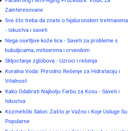
Facelifting i Anti-Aging Procedure: Vodič za
Zainteresovane
Sve što treba da znate o hijaluronskim tretmanima
- Iskustva i saveti
Nega osetljive kože lica - Saveti za probleme s
bubuljicama, mitiserima i crvenilom
Skljoctanje zglobova - Uzroci i rešenja
Koralna Voda: Prirodno Rešenje za Hidrataciju i
Vitalnost
Kako Odabrati Najbolju Farbu za Kosu - Saveti i
Iskustva
Kozmetički Salon: Zašto je Važno i Koje Usluge Su
Popularne