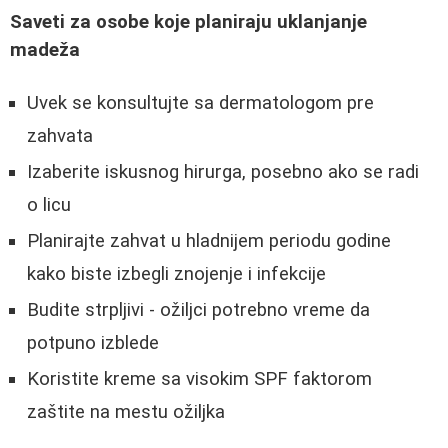
Saveti za osobe koje planiraju uklanjanje
madeža
Uvek se konsultujte sa dermatologom pre
zahvata
Izaberite iskusnog hirurga, posebno ako se radi
o licu
Planirajte zahvat u hladnijem periodu godine
kako biste izbegli znojenje i infekcije
Budite strpljivi - ožiljci potrebno vreme da
potpuno izblede
Koristite kreme sa visokim SPF faktorom
zaštite na mestu ožiljka