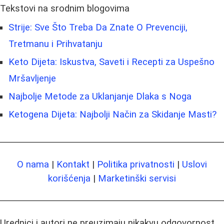
Tekstovi na srodnim blogovima
Strije: Sve Što Treba Da Znate O Prevenciji,
Tretmanu i Prihvatanju
Keto Dijeta: Iskustva, Saveti i Recepti za Uspešno
Mršavljenje
Najbolje Metode za Uklanjanje Dlaka s Noga
Ketogena Dijeta: Najbolji Način za Skidanje Masti?
O nama
|
Kontakt
|
Politika privatnosti
|
Uslovi
korišćenja
|
Marketinški servisi
Urednici i autori ne preuzimaju nikakvu odgovornost