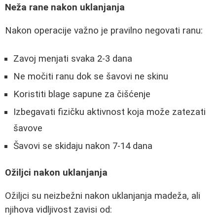
Neža rane nakon uklanjanja
Nakon operacije važno je pravilno negovati ranu:
Zavoj menjati svaka 2-3 dana
Ne močiti ranu dok se šavovi ne skinu
Koristiti blage sapune za čišćenje
Izbegavati fizičku aktivnost koja može zatezati
šavove
Šavovi se skidaju nakon 7-14 dana
Ožiljci nakon uklanjanja
Ožiljci su neizbežni nakon uklanjanja madeža, ali
njihova vidljivost zavisi od: