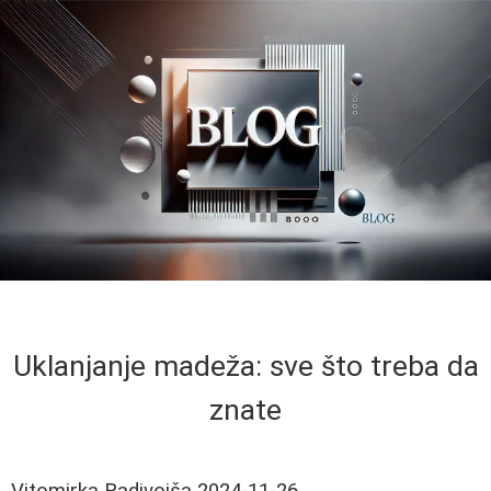
Uklanjanje madeža: sve što treba da
znate
Vitomirka Radivojša
2024-11-26