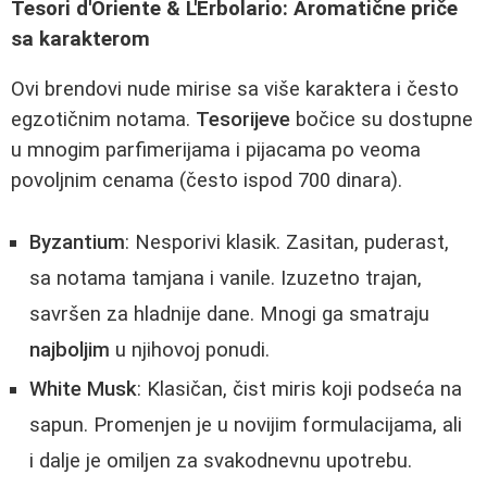
Tesori d'Oriente & L'Erbolario: Aromatične priče
sa karakterom
Ovi brendovi nude mirise sa više karaktera i često
egzotičnim notama.
Tesorijeve
bočice su dostupne
u mnogim parfimerijama i pijacama po veoma
povoljnim cenama (često ispod 700 dinara).
Byzantium
: Nesporivi klasik. Zasitan, puderast,
sa notama tamjana i vanile. Izuzetno trajan,
savršen za hladnije dane. Mnogi ga smatraju
najboljim
u njihovoj ponudi.
White Musk
: Klasičan, čist miris koji podseća na
sapun. Promenjen je u novijim formulacijama, ali
i dalje je omiljen za svakodnevnu upotrebu.