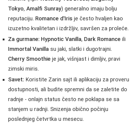
Tokyo
,
Amalfi Sunray
) generalno imaju bolju
reputaciju.
Romance d'Iris
je često hvaljen kao
izuzetno kvalitetan i izdržljiv, savršen za proleće.
Za gurmane:
Hypnotic Vanilla
,
Dark Romance
ili
Immortal Vanilla
su jaki, slatki i dugotrajni.
Cherry Smoothie
je jak, višnjast i dimljiv, pravi
zimski miris.
Savet:
Koristite Zarin sajt ili aplikaciju za proveru
dostupnosti, ali budite spremni da se zaletite do
radnje - onlajn status često ne poklapa se sa
stanjem u radnji. Snizenja obično počinju
poslednjeg četvrtka u mesecu.