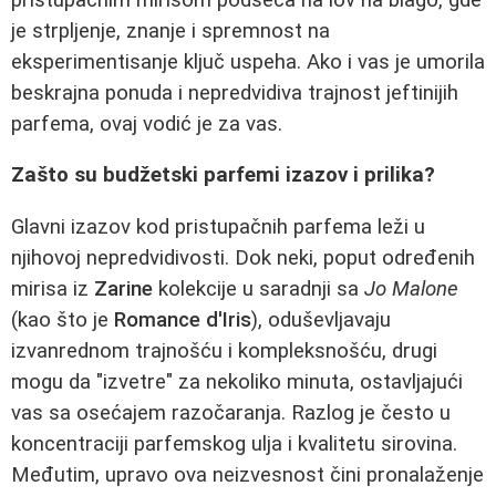
je strpljenje, znanje i spremnost na
eksperimentisanje ključ uspeha. Ako i vas je umorila
beskrajna ponuda i nepredvidiva trajnost jeftinijih
parfema, ovaj vodić je za vas.
Zašto su budžetski parfemi izazov i prilika?
Glavni izazov kod pristupačnih parfema leži u
njihovoj nepredvidivosti. Dok neki, poput određenih
mirisa iz
Zarine
kolekcije u saradnji sa
Jo Malone
(kao što je
Romance d'Iris
), oduševljavaju
izvanrednom trajnošću i kompleksnošću, drugi
mogu da "izvetre" za nekoliko minuta, ostavljajući
vas sa osećajem razočaranja. Razlog je često u
koncentraciji parfemskog ulja i kvalitetu sirovina.
Međutim, upravo ova neizvesnost čini pronalaženje