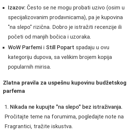
Izazov:
Često se ne mogu probati uzivo (osim u
specijalizovanim prodavnicama), pa je kupovina
"na slepo" rizična. Dobro je istražiti recenzije ili
početi od manjih bočica i uzoraka.
WoW Parfemi
i
Still Popart
spadaju u ovu
kategoriju dupova, sa velikim brojem kopija
popularnih mirisa.
Zlatna pravila za uspešnu kupovinu budžetskog
parfema
Nikada ne kupujte "na slepo" bez istraživanja.
Pročitajte teme na forumima, pogledajte note na
Fragrantici, tražite iskustva.