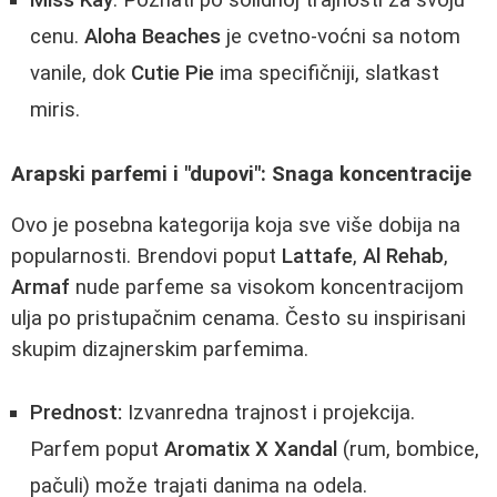
cenu.
Aloha Beaches
je cvetno-voćni sa notom
vanile, dok
Cutie Pie
ima specifičniji, slatkast
miris.
Arapski parfemi i "dupovi": Snaga koncentracije
Ovo je posebna kategorija koja sve više dobija na
popularnosti. Brendovi poput
Lattafe
,
Al Rehab
,
Armaf
nude parfeme sa visokom koncentracijom
ulja po pristupačnim cenama. Često su inspirisani
skupim dizajnerskim parfemima.
Prednost:
Izvanredna trajnost i projekcija.
Parfem poput
Aromatix X Xandal
(rum, bombice,
pačuli) može trajati danima na odela.