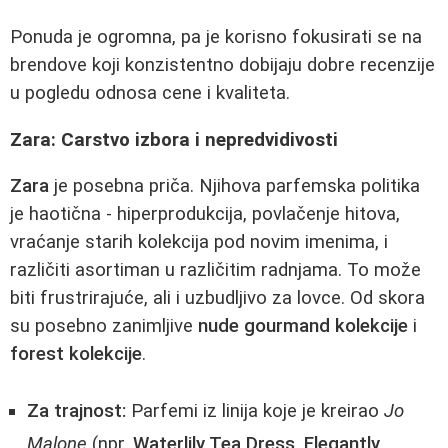
Ponuda je ogromna, pa je korisno fokusirati se na
brendove koji konzistentno dobijaju dobre recenzije
u pogledu odnosa cene i kvaliteta.
Zara: Carstvo izbora i nepredvidivosti
Zara
je posebna priča. Njihova parfemska politika
je haotična - hiperprodukcija, povlačenje hitova,
vraćanje starih kolekcija pod novim imenima, i
različiti asortiman u različitim radnjama. To može
biti frustrirajuće, ali i uzbudljivo za lovce. Od skora
su posebno zanimljive
nude gourmand kolekcije
i
forest kolekcije
.
Za trajnost:
Parfemi iz linija koje je kreirao
Jo
Malone
(npr.
Waterlily Tea Dress
,
Elegantly