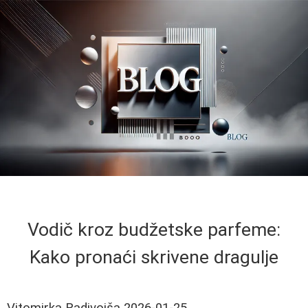
Vodič kroz budžetske parfeme:
Kako pronaći skrivene dragulje
Vitomirka Radivojša
2026-01-25