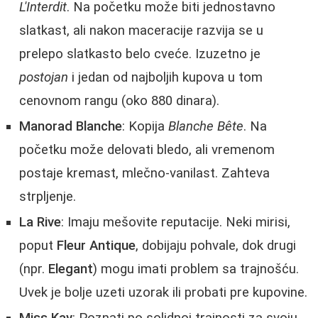
L'Interdit
. Na početku može biti jednostavno
slatkast, ali nakon maceracije razvija se u
prelepo slatkasto belo cveće. Izuzetno je
postojan
i jedan od najboljih kupova u tom
cenovnom rangu (oko 880 dinara).
Manorad Blanche
: Kopija
Blanche Bête
. Na
početku može delovati bledo, ali vremenom
postaje kremast, mlečno-vanilast. Zahteva
strpljenje.
La Rive
: Imaju mešovite reputacije. Neki mirisi,
poput
Fleur Antique
, dobijaju pohvale, dok drugi
(npr.
Elegant
) mogu imati problem sa trajnošću.
Uvek je bolje uzeti uzorak ili probati pre kupovine.
Miss Kay
: Poznati po solidnoj trajnosti za svoju