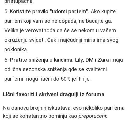
pristupačna.
Koristite pravilo "udomi parfem".
Ako kupite
parfem koji vam se ne dopada, ne bacajte ga.
Velika je verovatnoća da će se nekom u vašem
okruženju svideti. Čak i najčudniji miris ima svog
poklonika.
Pratite sniženja u lancima.
Lily
,
DM
i
Zara
imaju
odlična sezonska sniženja gde se kvalitetni
parfemi mogu naći i do 50% jeftinije.
Lični favoriti i skriveni dragulji iz foruma
Na osnovu brojnih iskustava, evo nekoliko parfema
koji se konstantno pominju kao
preporučeni
: