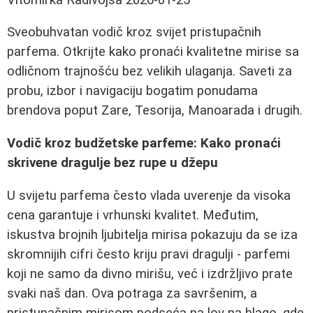
Sveobuhvatan vodič kroz svijet pristupačnih
parfema. Otkrijte kako pronaći kvalitetne mirise sa
odličnom trajnošću bez velikih ulaganja. Saveti za
probu, izbor i navigaciju bogatim ponudama
brendova poput Zare, Tesorija, Manoarada i drugih.
Vodič kroz budžetske parfeme: Kako pronaći
skrivene dragulje bez rupe u džepu
U svijetu parfema često vlada uverenje da visoka
cena garantuje i vrhunski kvalitet. Međutim,
iskustva brojnih ljubitelja mirisa pokazuju da se iza
skromnijih cifri često kriju pravi dragulji - parfemi
koji ne samo da divno mirišu, već i izdržljivo prate
svaki naš dan. Ova potraga za savršenim, a
pristupačnim mirisom podseća na lov na blago, gde