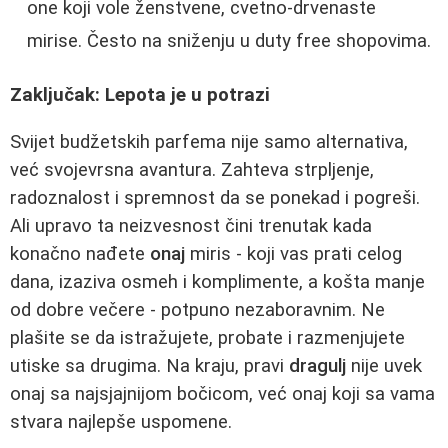
one koji vole ženstvene, cvetno-drvenaste
mirise. Često na sniženju u duty free shopovima.
Zaključak: Lepota je u potrazi
Svijet budžetskih parfema nije samo alternativa,
već svojevrsna avantura. Zahteva strpljenje,
radoznalost i spremnost da se ponekad i pogreši.
Ali upravo ta neizvesnost čini trenutak kada
konačno nađete
onaj
miris - koji vas prati celog
dana, izaziva osmeh i komplimente, a košta manje
od dobre večere - potpuno nezaboravnim. Ne
plašite se da istražujete, probate i razmenjujete
utiske sa drugima. Na kraju, pravi
dragulj
nije uvek
onaj sa najsjajnijom bočicom, već onaj koji sa vama
stvara najlepše uspomene.