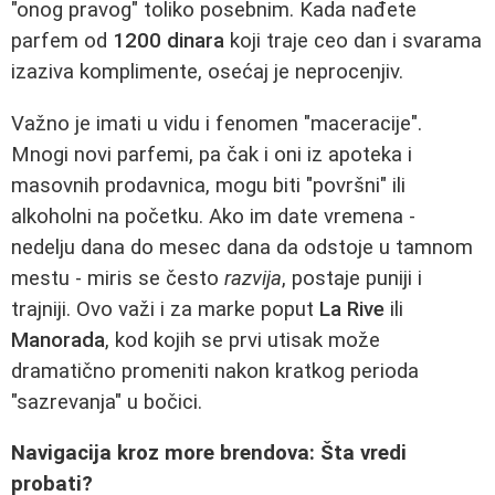
"onog pravog" toliko posebnim. Kada nađete
parfem od
1200 dinara
koji traje ceo dan i svarama
izaziva komplimente, osećaj je neprocenjiv.
Važno je imati u vidu i fenomen "maceracije".
Mnogi novi parfemi, pa čak i oni iz apoteka i
masovnih prodavnica, mogu biti "površni" ili
alkoholni na početku. Ako im date vremena -
nedelju dana do mesec dana da odstoje u tamnom
mestu - miris se često
razvija
, postaje puniji i
trajniji. Ovo važi i za marke poput
La Rive
ili
Manorada
, kod kojih se prvi utisak može
dramatično promeniti nakon kratkog perioda
"sazrevanja" u bočici.
Navigacija kroz more brendova: Šta vredi
probati?