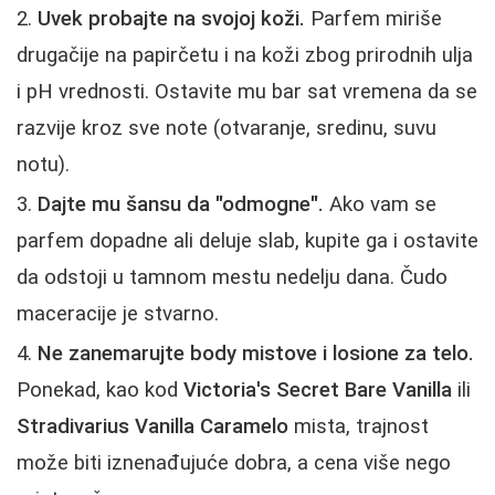
Uvek probajte na svojoj koži.
Parfem miriše
drugačije na papirčetu i na koži zbog prirodnih ulja
i pH vrednosti. Ostavite mu bar sat vremena da se
razvije kroz sve note (otvaranje, sredinu, suvu
notu).
Dajte mu šansu da "odmogne".
Ako vam se
parfem dopadne ali deluje slab, kupite ga i ostavite
da odstoji u tamnom mestu nedelju dana. Čudo
maceracije je stvarno.
Ne zanemarujte body mistove i losione za telo.
Ponekad, kao kod
Victoria's Secret Bare Vanilla
ili
Stradivarius Vanilla Caramelo
mista, trajnost
može biti iznenađujuće dobra, a cena više nego