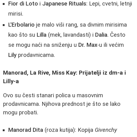
Fior di Loto
i
Japanese Rituals
: Lepi, cvetni, letnji
mirisi.
L'Erbolario
je malo viši rang, sa divnim mirisima
kao što su
Lilla
(mek, lavandasti) i
Dalia
. Često
se mogu naći na sniženju u
Dr. Max
-u ili većim
Lily
prodavnicama.
Manorad, La Rive, Miss Kay: Prijatelji iz dm-a i
Lilly-a
Ovo su česti stanari polica u masovnim
prodavnicama. Njihova prednost je što se lako
mogu probati.
Manorad Dita
(roza kutija): Kopija
Givenchy