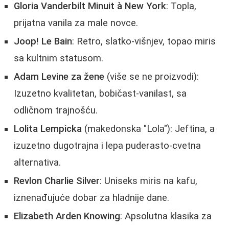
Gloria Vanderbilt Minuit à New York
: Topla,
prijatna vanila za male novce.
Joop! Le Bain
: Retro, slatko-višnjev, topao miris
sa kultnim statusom.
Adam Levine za žene
(više se ne proizvodi):
Izuzetno kvalitetan, bobičast-vanilast, sa
odličnom trajnošću.
Lolita Lempicka
(makedonska "Lola"): Jeftina, a
izuzetno dugotrajna i lepa puderasto-cvetna
alternativa.
Revlon Charlie Silver
: Uniseks miris na kafu,
iznenađujuće dobar za hladnije dane.
Elizabeth Arden Knowing
: Apsolutna klasika za