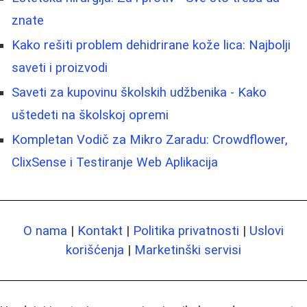
znate
Kako rešiti problem dehidrirane kože lica: Najbolji
saveti i proizvodi
Saveti za kupovinu školskih udžbenika - Kako
uštedeti na školskoj opremi
Kompletan Vodič za Mikro Zaradu: Crowdflower,
ClixSense i Testiranje Web Aplikacija
O nama
|
Kontakt
|
Politika privatnosti
|
Uslovi
korišćenja
|
Marketinški servisi