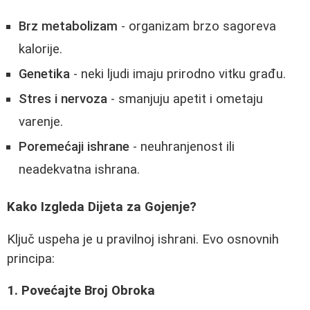
Brz metabolizam
- organizam brzo sagoreva
kalorije.
Genetika
- neki ljudi imaju prirodno vitku građu.
Stres i nervoza
- smanjuju apetit i ometaju
varenje.
Poremećaji ishrane
- neuhranjenost ili
neadekvatna ishrana.
Kako Izgleda Dijeta za Gojenje?
Ključ uspeha je u pravilnoj ishrani. Evo osnovnih
principa:
1. Povećajte Broj Obroka