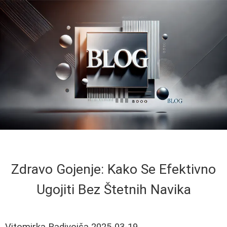
Zdravo Gojenje: Kako Se Efektivno
Ugojiti Bez Štetnih Navika
Vitomirka Radivojša
2025-03-19