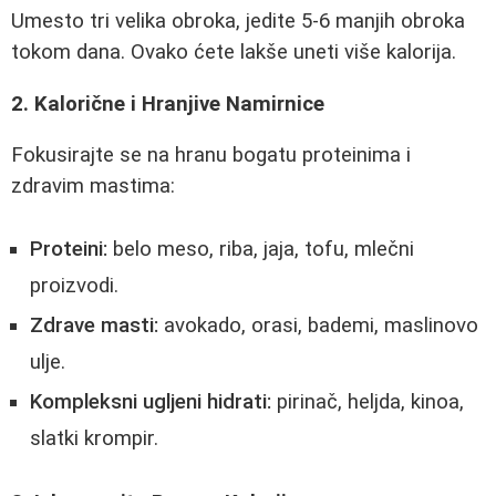
Umesto tri velika obroka, jedite 5-6 manjih obroka
tokom dana. Ovako ćete lakše uneti više kalorija.
2. Kalorične i Hranjive Namirnice
Fokusirajte se na hranu bogatu proteinima i
zdravim mastima:
Proteini:
belo meso, riba, jaja, tofu, mlečni
proizvodi.
Zdrave masti:
avokado, orasi, bademi, maslinovo
ulje.
Kompleksni ugljeni hidrati:
pirinač, heljda, kinoa,
slatki krompir.