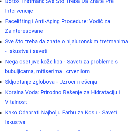
Botox Tretmani: Sve Što Treba Da Znate Pre
Intervencije
Facelifting i Anti-Aging Procedure: Vodič za
Zainteresovane
Sve što treba da znate o hijaluronskim tretmanima
- Iskustva i saveti
Nega osetljive kože lica - Saveti za probleme s
bubuljicama, mitiserima i crvenilom
Skljoctanje zglobova - Uzroci i rešenja
Koralna Voda: Prirodno Rešenje za Hidrataciju i
Vitalnost
Kako Odabrati Najbolju Farbu za Kosu - Saveti i
Iskustva