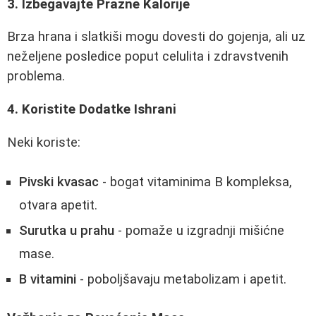
3. Izbegavajte Prazne Kalorije
Brza hrana i slatkiši mogu dovesti do gojenja, ali uz
neželjene posledice poput celulita i zdravstvenih
problema.
4. Koristite Dodatke Ishrani
Neki koriste:
Pivski kvasac
- bogat vitaminima B kompleksa,
otvara apetit.
Surutka u prahu
- pomaže u izgradnji mišićne
mase.
B vitamini
- poboljšavaju metabolizam i apetit.