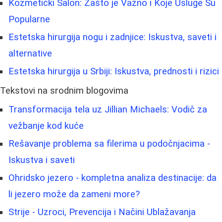
Kozmetički Salon: Zašto je Važno i Koje Usluge Su
Popularne
Estetska hirurgija nogu i zadnjice: Iskustva, saveti i
alternative
Estetska hirurgija u Srbiji: Iskustva, prednosti i rizici
Tekstovi na srodnim blogovima
Transformacija tela uz Jillian Michaels: Vodič za
vežbanje kod kuće
Rešavanje problema sa filerima u podočnjacima -
Iskustva i saveti
Ohridsko jezero - kompletna analiza destinacije: da
li jezero može da zameni more?
Strije - Uzroci, Prevencija i Načini Ublažavanja