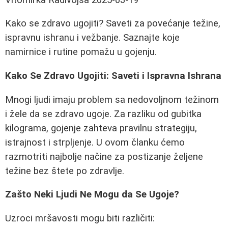
Kako se zdravo ugojiti? Saveti za povećanje težine,
ispravnu ishranu i vežbanje. Saznajte koje
namirnice i rutine pomažu u gojenju.
Kako Se Zdravo Ugojiti: Saveti i Ispravna Ishrana
Mnogi ljudi imaju problem sa nedovoljnom težinom
i žele da se zdravo ugoje. Za razliku od gubitka
kilograma, gojenje zahteva pravilnu strategiju,
istrajnost i strpljenje. U ovom članku ćemo
razmotriti najbolje načine za postizanje željene
težine bez štete po zdravlje.
Zašto Neki Ljudi Ne Mogu da Se Ugoje?
Uzroci mršavosti mogu biti različiti: