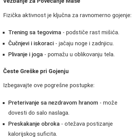
Vežbanje za Povećanje Mase
Fizička aktivnost je ključna za ravnomerno gojenje:
Trening sa tegovima
- podstiče rast mišića.
Čučnjevi i iskoraci
- jačaju noge i zadnjicu.
Plivanje i joga
- pomažu u oblikovanju tela.
Česte Greške pri Gojenju
Izbegavajte ove pogrešne postupke:
Preterivanje sa nezdravom hranom
- može
dovesti do salo naslaga.
Preskakanje obroka
- otežava postizanje
kalorijskog suficita.